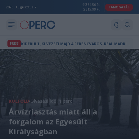
364.50 Ft
2026. Augusztus 7.
TÁMOGATÁS
315.99 Ft
K
IDERÜLT, KI VEZETI MAJD A FERENCVÁROS–REAL MADRID MÉRKŐZÉST
FRISS
KÜLFÖLD
Olvasási idő: 1 perc
Árvízriasztás miatt áll a
forgalom az Egyesült
Királyságban