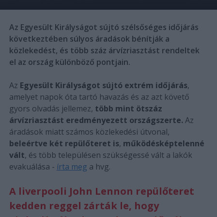
Az Egyesült Királyságot sújtó szélsőséges időjárás
következtében súlyos áradások bénítják a
közlekedést, és több száz árvízriasztást rendeltek
el az ország különböző pontjain.
Az
Egyesült Királyságot sújtó extrém időjárás
,
amelyet napok óta tartó havazás és az azt követő
gyors olvadás jellemez,
több mint ötszáz
árvízriasztást eredményezett országszerte.
Az
áradások miatt számos közlekedési útvonal,
beleértve két repülőteret is
,
működésképtelenné
vált
, és több településen szükségessé vált a lakók
evakuálása -
írta meg
a hvg.
A liverpooli John Lennon repülőteret
kedden reggel zárták le, hogy