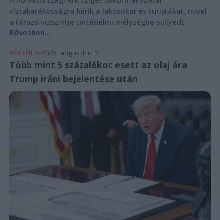
A horvátországi Krk sziget önkormányzatai
víztakarékosságra kérik a lakosokat és turistákat, mivel
a tározó vízszintje történelmi mélységbe süllyedt.
Bővebben...
KÜLFÖLD
2026. augusztus 3.
Több mint 5 százalékot esett az olaj ára
Trump iráni bejelentése után