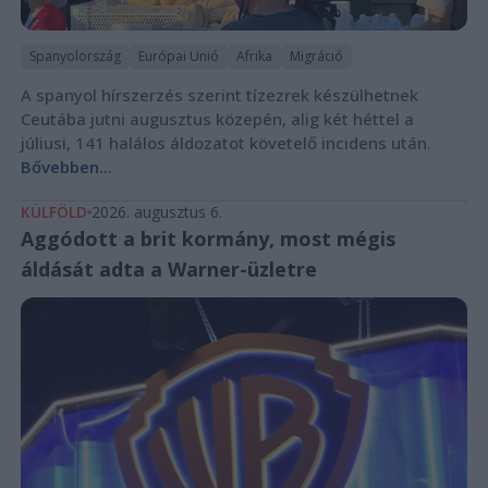
Spanyolország
Európai Unió
Afrika
Migráció
A spanyol hírszerzés szerint tízezrek készülhetnek
Ceutába jutni augusztus közepén, alig két héttel a
júliusi, 141 halálos áldozatot követelő incidens után.
Bővebben...
KÜLFÖLD
2026. augusztus 6.
Aggódott a brit kormány, most mégis
áldását adta a Warner-üzletre