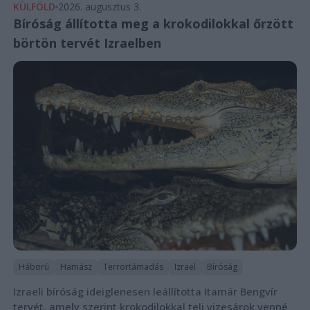
KÜLFÖLD
2026. augusztus 3.
Bíróság állította meg a krokodilokkal őrzött
börtön tervét Izraelben
Háború
Hamász
Terrortámadás
Izrael
Bíróság
Izraeli bíróság ideiglenesen leállította Itamár Bengvír
tervét, amely szerint krokodilokkal teli vizesárok venné