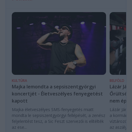
KULTÚRA
BELFÖLD
Majka lemondta a sepsiszentgyörgyi
Lázár Ján
koncertjét - Életveszélyes fenyegetést
Őrültség 
kapott
nem építe
Majka életveszélyes SMS-fenyegetés miatt
Lázár János
mondta le sepsiszentgyörgyi fellépését, a zenész
a kormány h
feljelentést tesz, a Sic Feszt szervezői is elítélték
víztározók
az ese...
az aszályhel