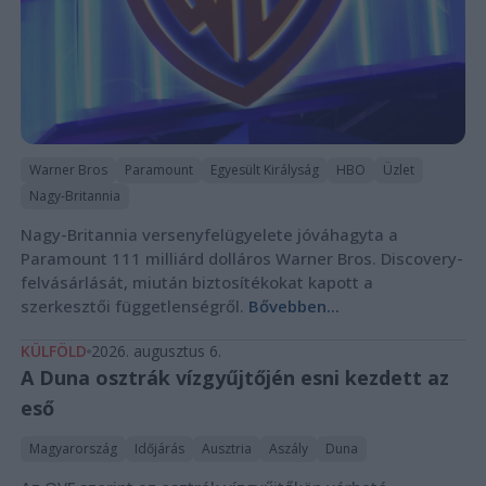
Warner Bros
Paramount
Egyesült Királyság
HBO
Üzlet
Nagy-Britannia
Nagy-Britannia versenyfelügyelete jóváhagyta a
Paramount 111 milliárd dolláros Warner Bros. Discovery-
felvásárlását, miután biztosítékokat kapott a
szerkesztői függetlenségről.
Bővebben...
KÜLFÖLD
2026. augusztus 6.
A Duna osztrák vízgyűjtőjén esni kezdett az
eső
Magyarország
Időjárás
Ausztria
Aszály
Duna