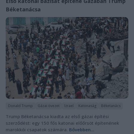
Első katonai bázisát építené Gázában Trump
Béketanácsa
Donald Trump
Gázai övezet
Izrael
Katonaság
Béketanács
Trump Béketanácsa kiadta az első gázai építési
szerződést: egy 150 fős katonai előőrsöt építenének
marokkói csapatok számára.
Bővebben...