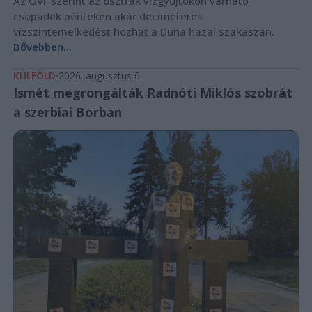
Az OVF szerint az osztrák vízgyűjtőkön várható
csapadék pénteken akár deciméteres
vízszintemelkedést hozhat a Duna hazai szakaszán.
Bővebben...
KÜLFÖLD
2026. augusztus 6.
Ismét megrongálták Radnóti Miklós szobrát
a szerbiai Borban