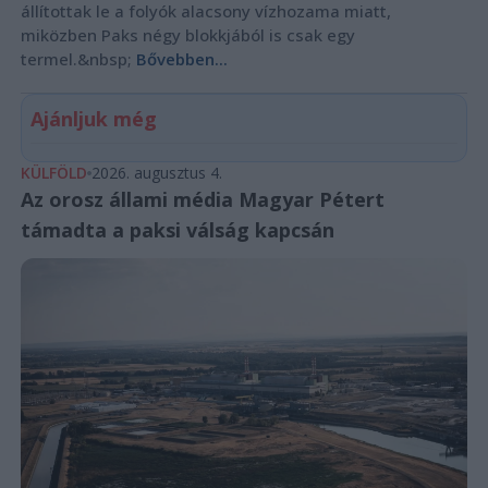
állítottak le a folyók alacsony vízhozama miatt,
miközben Paks négy blokkjából is csak egy
termel.&nbsp;
Bővebben...
Ajánljuk még
KÜLFÖLD
2026. augusztus 4.
Az orosz állami média Magyar Pétert
támadta a paksi válság kapcsán