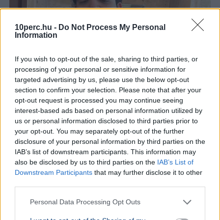
10perc.hu -
Do Not Process My Personal
Information
If you wish to opt-out of the sale, sharing to third parties, or
processing of your personal or sensitive information for
targeted advertising by us, please use the below opt-out
Rendőrség
Gyilkosság
TikTok
Mexikó
Gyorsétterem
section to confirm your selection. Please note that after your
César Gastélum mexikói influenszert TikTok-élőzés
opt-out request is processed you may continue seeing
közben lőtte agyon két motoros támadó Culiacánban, a
interest-based ads based on personal information utilized by
gyilkosság hátterében kartellrivalizálás állhat.
us or personal information disclosed to third parties prior to
Bővebben...
your opt-out. You may separately opt-out of the further
disclosure of your personal information by third parties on the
KÜLFÖLD
2026. augusztus 5.
IAB’s list of downstream participants. This information may
Letartóztattak egy fegyveres férfit Trump
also be disclosed by us to third parties on the
IAB’s List of
Downstream Participants
that may further disclose it to other
látogatása előtt Kaliforniában
third parties.
Personal Data Processing Opt Outs