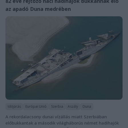
82 éve rejtőző náci hadihajók bukkannak elő
az apadó Duna medrében
Időjárás
Európai Unió
Szerbia
Aszály
Duna
A rekordalacsony dunai vízállás miatt Szerbiában
előbukkantak a második világháborús német hadihajók