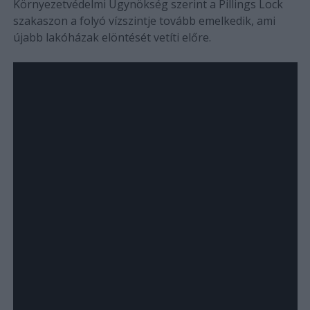
Környezetvédelmi Ügynökség szerint a Pillings Lock
szakaszon a folyó vízszintje tovább emelkedik, ami
újabb lakóházak elöntését vetíti előre.