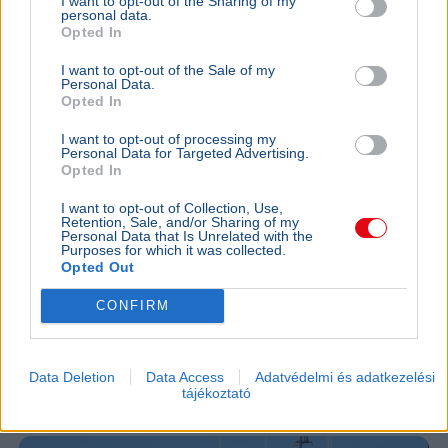
I want to opt-out of the Sharing of my
personal data.
Opted In
I want to opt-out of the Sale of my
Personal Data.
Opted In
I want to opt-out of processing my
Personal Data for Targeted Advertising.
Opted In
I want to opt-out of Collection, Use,
Retention, Sale, and/or Sharing of my
Personal Data that Is Unrelated with the
USA
Donald Trump
Purposes for which it was collected.
Opted Out
A hatóságok fegyverrel és lőszerekkel tartóztattak le
egy férfit Donald Trump kaliforniai golfklubjánál az elnök
CONFIRM
látogatása előtt.
Bővebben...
KÜLFÖLD
2026. augusztus 4.
Data Deletion
Data Access
Adatvédelmi és adatkezelési
157 embert mentett ki a parti őrség egy égő
tájékoztató
bárkából a La Manche-csatornán