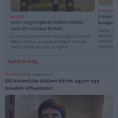
GAZDASÁG
A bajor m
KÜLFÖLD
Ismét megrongálták Radnóti Miklós
Budapest
szobrát a szerbiai Borban
Markus Söde
látogatott 
A szerbiai Borban ismét megrongálták Radnóti
autóipar, a
Miklós szobrát, a vajdasági Magyar Nemzeti
kapcsolatok 
Tanács feljelentést tett az ügyben.
Ajánljuk még
KÜLFÖLD
2026. augusztus 5.
Élő közvetítés közben lőttek agyon egy
mexikói influenszert