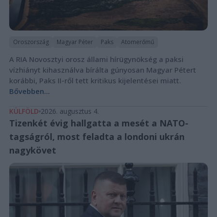
Oroszország
Magyar Péter
Paks
Atomerőmű
A RIA Novosztyi orosz állami hírügynökség a paksi
vízhiányt kihasználva bírálta gúnyosan Magyar Pétert
korábbi, Paks II-ről tett kritikus kijelentései miatt.
Bővebben...
KÜLFÖLD
2026. augusztus 4.
Tizenkét évig hallgatta a mesét a NATO-
tagságról, most feladta a londoni ukrán
nagykövet