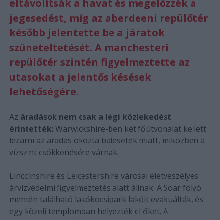
eltávolítsák a havat és megelőzzék a
jegesedést, míg az aberdeeni repülőtér
később jelentette be a járatok
szüneteltetését. A manchesteri
repülőtér szintén figyelmeztette az
utasokat a jelentős késések
lehetőségére.
Az
áradások nem csak a légi közlekedést
érintették:
Warwickshire-ben két főútvonalat kellett
lezárni az áradás okozta balesetek miatt, miközben a
vízszint csökkenésére várnak.
Lincolnshire és Leicestershire városai életveszélyes
árvízvédelmi figyelmeztetés alatt állnak. A Soar folyó
mentén található lakókocsipark lakóit evakuálták, és
egy közeli templomban helyezték el őket. A