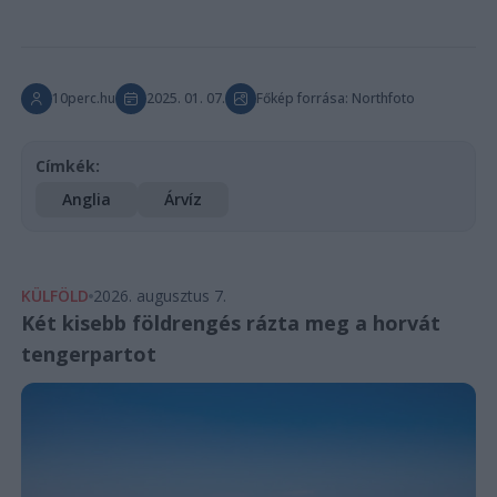
10perc.hu
2025. 01. 07.
Főkép forrása: Northfoto
Címkék:
Anglia
Árvíz
KÜLFÖLD
2026. augusztus 7.
Két kisebb földrengés rázta meg a horvát
tengerpartot