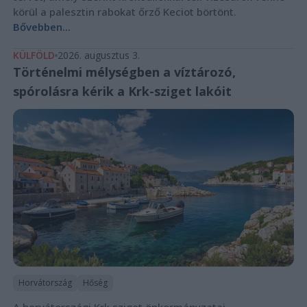
körül a palesztin rabokat őrző Keciot börtönt.
Bővebben...
KÜLFÖLD
2026. augusztus 3.
Történelmi mélységben a víztározó,
spórolásra kérik a Krk-sziget lakóit
Horvátország
Hőség