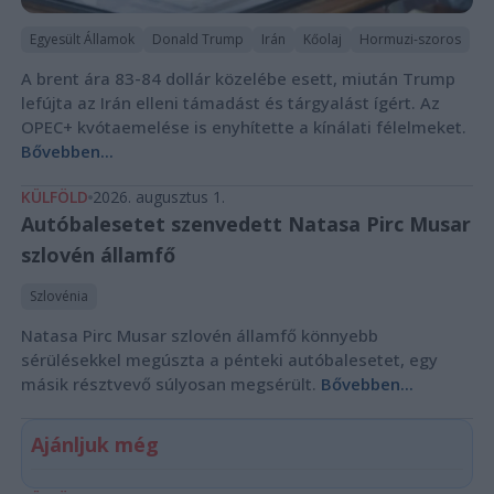
Egyesült Államok
Donald Trump
Irán
Kőolaj
Hormuzi-szoros
A brent ára 83-84 dollár közelébe esett, miután Trump
lefújta az Irán elleni támadást és tárgyalást ígért. Az
OPEC+ kvótaemelése is enyhítette a kínálati félelmeket.
Bővebben...
KÜLFÖLD
2026. augusztus 1.
Autóbalesetet szenvedett Natasa Pirc Musar
szlovén államfő
Szlovénia
Natasa Pirc Musar szlovén államfő könnyebb
sérülésekkel megúszta a pénteki autóbalesetet, egy
másik résztvevő súlyosan megsérült.
Bővebben...
Ajánljuk még