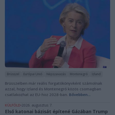
Brüsszel
Európai Unió
Népszavazás
Montenegró
Izland
Brüsszelben már reális forgatókönyvként számolnak
azzal, hogy Izland és Montenegró közös csomagban
csatlakozhat az EU-hoz 2028-ban.
Bővebben...
KÜLFÖLD
2026. augusztus 7.
Első katonai bázisát építené Gázában Trump