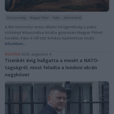
Oroszország
Magyar Péter
Paks
Atomerőmű
A RIA Novosztyi orosz állami hírügynökség a paksi
vízhiányt kihasználva bírálta gúnyosan Magyar Pétert
korábbi, Paks II-ről tett kritikus kijelentései miatt.
Bővebben...
KÜLFÖLD
2026. augusztus 4.
Tizenkét évig hallgatta a mesét a NATO-
tagságról, most feladta a londoni ukrán
nagykövet