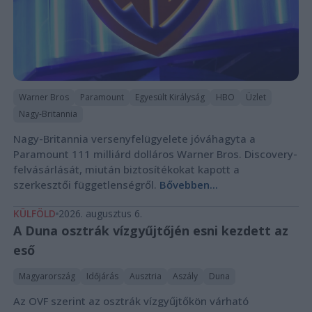
Warner Bros
Paramount
Egyesült Királyság
HBO
Üzlet
Nagy-Britannia
Nagy-Britannia versenyfelügyelete jóváhagyta a
Paramount 111 milliárd dolláros Warner Bros. Discovery-
felvásárlását, miután biztosítékokat kapott a
szerkesztői függetlenségről.
Bővebben...
KÜLFÖLD
2026. augusztus 6.
A Duna osztrák vízgyűjtőjén esni kezdett az
eső
Magyarország
Időjárás
Ausztria
Aszály
Duna
Az OVF szerint az osztrák vízgyűjtőkön várható