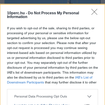
10perc.hu -
Do Not Process My Personal
Information
If you wish to opt-out of the sale, sharing to third parties, or
processing of your personal or sensitive information for
targeted advertising by us, please use the below opt-out
section to confirm your selection. Please note that after your
opt-out request is processed you may continue seeing
interest-based ads based on personal information utilized by
us or personal information disclosed to third parties prior to
your opt-out. You may separately opt-out of the further
Baleset
Párizs
London
Migráció
disclosure of your personal information by third parties on the
IAB’s list of downstream participants. This information may
Kigyulladt egy illegális bevándorlókat szállító bárka a La
also be disclosed by us to third parties on the
IAB’s List of
Manche-csatornán, a francia és brit parti őrség 157
Downstream Participants
that may further disclose it to other
embert mentett ki a vízből.
Bővebben...
third parties.
Personal Data Processing Opt Outs
Politika