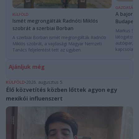
GAZDASÁG
A bajor m
KÜLFÖLD
Ismét megrongálták Radnóti Miklós
Budapest
szobrát a szerbiai Borban
Markus Söde
látogatott 
A szerbiai Borban ismét megrongálták Radnóti
autóipar, a
Miklós szobrát, a vajdasági Magyar Nemzeti
kapcsolatok 
Tanács feljelentést tett az ügyben.
Ajánljuk még
KÜLFÖLD
2026. augusztus 5.
Élő közvetítés közben lőttek agyon egy
mexikói influenszert