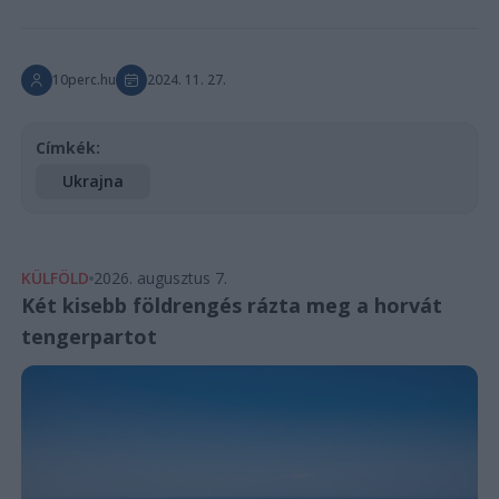
10perc.hu
2024. 11. 27.
Címkék:
Ukrajna
KÜLFÖLD
2026. augusztus 7.
Két kisebb földrengés rázta meg a horvát
tengerpartot