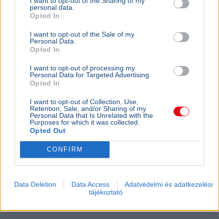
I want to opt-out of the Sharing of my
personal data.
Opted In
I want to opt-out of the Sale of my
Personal Data.
Opted In
I want to opt-out of processing my
Personal Data for Targeted Advertising.
Opted In
I want to opt-out of Collection, Use,
Retention, Sale, and/or Sharing of my
Personal Data that Is Unrelated with the
Purposes for which it was collected.
KULTÚRA
BELFÖLD
Opted Out
Majka lemondta a sepsiszentgyörgyi
Lázár Ján
koncertjét - Életveszélyes fenyegetést
Őrültség 
CONFIRM
kapott
nem építe
Majka életveszélyes SMS-fenyegetés miatt
Lázár János
mondta le sepsiszentgyörgyi fellépését, a zenész
a kormány h
Data Deletion
Data Access
Adatvédelmi és adatkezelési
tájékoztató
feljelentést tesz, a Sic Feszt szervezői is elítélték
víztározók
az ese...
az aszályhel