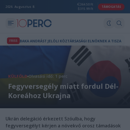
364.50 Ft
2026. Augusztus 8.
TÁMOGATÁS
315.99 Ft
FRISS
BAKA ANDRÁST JELÖLI KÖZTÁRSASÁGI ELNÖKNEK A TISZA
KÜLFÖLD
Olvasási idő: 1 perc
Fegyversegély miatt fordul Dél-
Koreához Ukrajna
Ukrán delegáció érkezett Szöulba, hogy
fegyversegélyt kérjen a növekvő orosz támadások