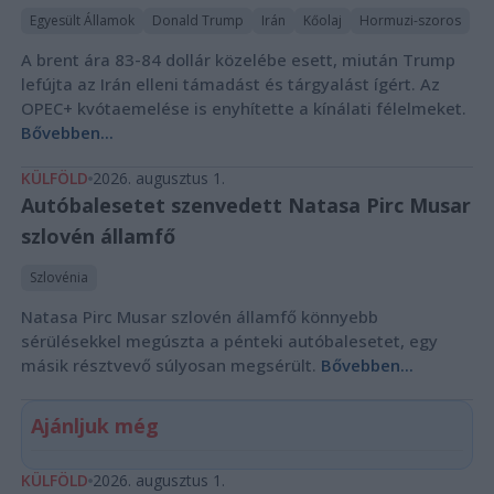
Egyesült Államok
Donald Trump
Irán
Kőolaj
Hormuzi-szoros
A brent ára 83-84 dollár közelébe esett, miután Trump
lefújta az Irán elleni támadást és tárgyalást ígért. Az
OPEC+ kvótaemelése is enyhítette a kínálati félelmeket.
Bővebben...
KÜLFÖLD
2026. augusztus 1.
Autóbalesetet szenvedett Natasa Pirc Musar
szlovén államfő
Szlovénia
Natasa Pirc Musar szlovén államfő könnyebb
sérülésekkel megúszta a pénteki autóbalesetet, egy
másik résztvevő súlyosan megsérült.
Bővebben...
Ajánljuk még
KÜLFÖLD
2026. augusztus 1.