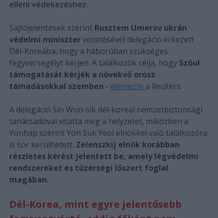
elleni védekezéshez.
Sajtójelentések szerint
Rusztem Umerov ukrán
védelmi miniszter
vezetésével delegáció érkezett
Dél-Koreába, hogy a háborúban szükséges
fegyversegélyt kérjen. A találkozók célja, hogy
Szöul
támogatását kérjék a növekvő orosz
támadásokkal szemben
-
elemezte
a Reuters.
A delegáció Sin Won-sik dél-koreai nemzetbiztonsági
tanácsadóval vitatta meg a helyzetet, miközben a
Yonhap szerint Yon Suk Yeol elnökkel való találkozóra
is sor kerülhetett.
Zelenszkij elnök korábban
részletes kérést jelentett be, amely légvédelmi
rendszereket és tüzérségi lőszert foglal
magában.
Dél-Korea, mint egyre jelentősebb