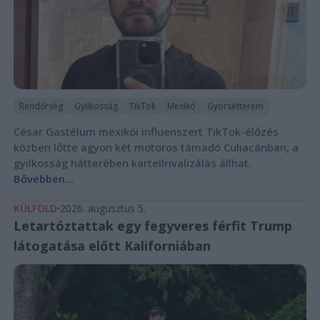
Rendőrség
Gyilkosság
TikTok
Mexikó
Gyorsétterem
César Gastélum mexikói influenszert TikTok-élőzés
közben lőtte agyon két motoros támadó Culiacánban, a
gyilkosság hátterében kartellrivalizálás állhat.
Bővebben...
KÜLFÖLD
2026. augusztus 5.
Letartóztattak egy fegyveres férfit Trump
látogatása előtt Kaliforniában