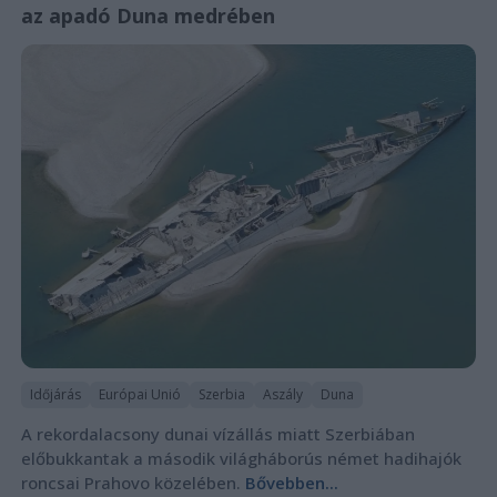
az apadó Duna medrében
Időjárás
Európai Unió
Szerbia
Aszály
Duna
A rekordalacsony dunai vízállás miatt Szerbiában
előbukkantak a második világháborús német hadihajók
roncsai Prahovo közelében.
Bővebben...