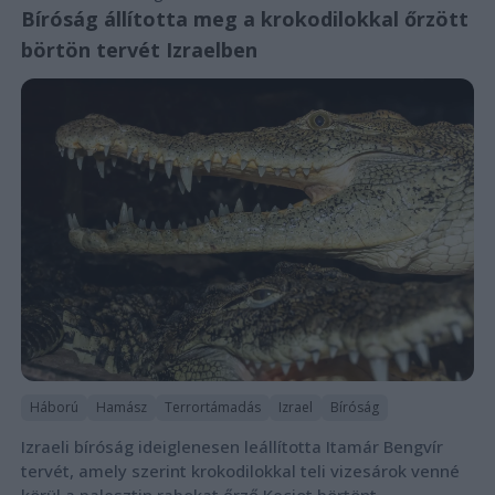
Bíróság állította meg a krokodilokkal őrzött
börtön tervét Izraelben
Háború
Hamász
Terrortámadás
Izrael
Bíróság
Izraeli bíróság ideiglenesen leállította Itamár Bengvír
tervét, amely szerint krokodilokkal teli vizesárok venné
körül a palesztin rabokat őrző Keciot börtönt.