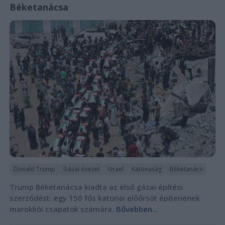
Béketanácsa
Donald Trump
Gázai övezet
Izrael
Katonaság
Béketanács
Trump Béketanácsa kiadta az első gázai építési
szerződést: egy 150 fős katonai előőrsöt építenének
marokkói csapatok számára.
Bővebben...