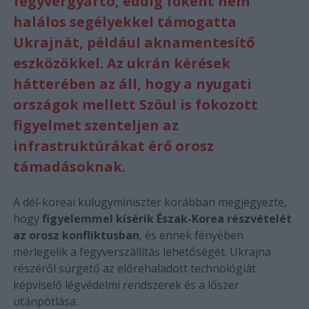
fegyvergyártó, eddig főként nem
halálos segélyekkel támogatta
Ukrajnát, például aknamentesítő
eszközökkel. Az ukrán kérések
hátterében az áll, hogy a nyugati
országok mellett Szöul is fokozott
figyelmet szenteljen az
infrastruktúrákat érő orosz
támadásoknak.
A dél-koreai külügyminiszter korábban megjegyezte,
hogy
figyelemmel kísérik Észak-Korea részvételét
az orosz konfliktusban
, és ennek fényében
mérlegelik a fegyverszállítás lehetőségét. Ukrajna
részéről sürgető az előrehaladott technológiát
képviselő légvédelmi rendszerek és a lőszer
utánpótlása.