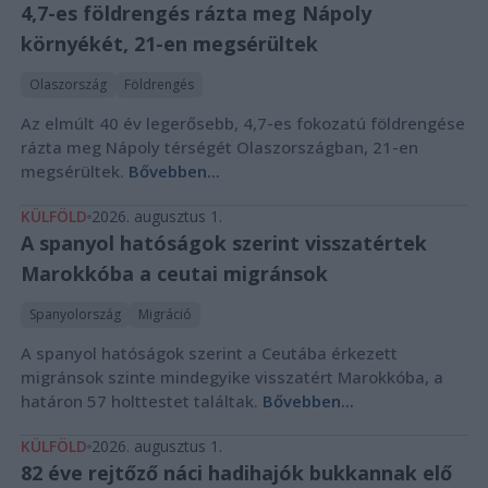
4,7-es földrengés rázta meg Nápoly
környékét, 21-en megsérültek
Olaszország
Földrengés
Az elmúlt 40 év legerősebb, 4,7-es fokozatú földrengése
rázta meg Nápoly térségét Olaszországban, 21-en
megsérültek.
Bővebben...
KÜLFÖLD
2026. augusztus 1.
A spanyol hatóságok szerint visszatértek
Marokkóba a ceutai migránsok
Spanyolország
Migráció
A spanyol hatóságok szerint a Ceutába érkezett
migránsok szinte mindegyike visszatért Marokkóba, a
határon 57 holttestet találtak.
Bővebben...
KÜLFÖLD
2026. augusztus 1.
82 éve rejtőző náci hadihajók bukkannak elő