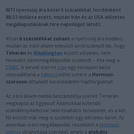
WTI nyersolaj ára közel 6 százalékkal, hordónként
88,53 dollárra esett, miután Irán és az USA előzetes
megállapodásának híre napvilágot látott.
Közel
6 százalékkal zuhant
a nyersolaj ára kedden,
miután az iráni állami televízió arról számolt be, hogy
Teherán
és
Washington
között előzetes, nem
hivatalos keretmegállapodás született – írta meg a
CNBC
. A tervek szerint
Irán
egy hónapon belül
visszaállítaná a
háború
előtti szintre a
Hormuzi-
szoroson
áthaladó kereskedelmi hajóforgalmat.
Az iráni állami média beszámolója szerint Teherán
megkapta az Egyesült Államokkal kötendő
szándéknyilatkozat nem hivatalos tervezetét, és a két
fél között már meg is született egy előzetes keret. Az
amerikai–iráni megállapodás részeként a
Hormuzi-
szoros
újranyitása szerepel, amely a
globális