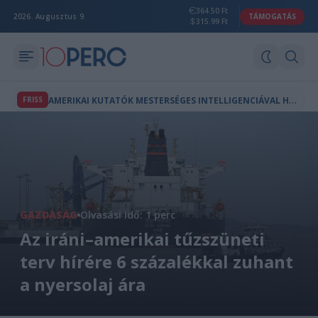
364.50 Ft
2026. Augusztus 9.
TÁMOGATÁS
315.99 Ft
A
MERIKAI KUTATÓK MESTERSÉGES INTELLIGENCIÁVAL HOZTAK LÉTRE A TERMÉSZETBEN NEM LÉTEZŐ VÍRUSOKAT
FRISS
GAZDASÁG
Olvasási idő: 1 perc
Az iráni–amerikai tűzszüneti
terv hírére 6 százalékkal zuhant
a nyersolaj ára