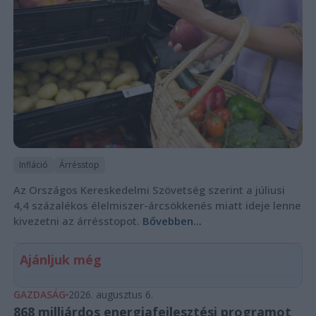
Infláció
Árrésstop
Az Országos Kereskedelmi Szövetség szerint a júliusi
4,4 százalékos élelmiszer-árcsökkenés miatt ideje lenne
kivezetni az árrésstopot.
Bővebben...
Ajánljuk még
GAZDASÁG
2026. augusztus 6.
868 milliárdos energiafejlesztési programot