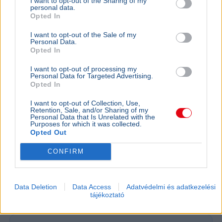
I want to opt-out of the Sharing of my
personal data.
Opted In
I want to opt-out of the Sale of my
Personal Data.
Opted In
I want to opt-out of processing my
Personal Data for Targeted Advertising.
Opted In
I want to opt-out of Collection, Use,
Retention, Sale, and/or Sharing of my
Personal Data that Is Unrelated with the
Purposes for which it was collected.
Opted Out
Magyarország
Morrisons
Gazdaság
Üzlet
CONFIRM
A Tesco a Citigroupot és a Goldman Sachst bízta meg
közép-európai eladásának előkészítésével, a magyar
hálózatot pedig önálló csomagban kínálhatják.
Data Deletion
Data Access
Adatvédelmi és adatkezelési
tájékoztató
Bővebben...