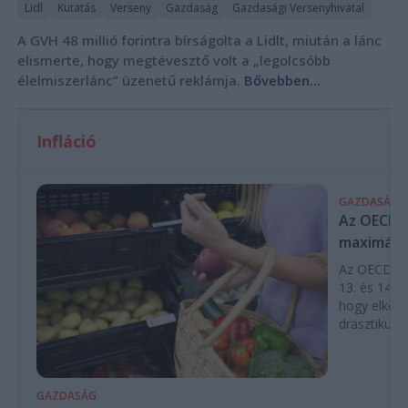
Lidl
Kutatás
Verseny
Gazdaság
Gazdasági Versenyhivatal
A GVH 48 millió forintra bírságolta a Lidlt, miután a lánc
elismerte, hogy megtévesztő volt a „legolcsóbb
élelmiszerlánc” üzenetű reklámja.
Bővebben...
Infláció
GAZDASÁG
Az OECD a 
maximálás
Az OECD leg
13. és 14. h
hogy elkerü
drasztikus e
GAZDASÁG