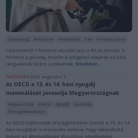
Üzemanyag
Benzinárak
Holtankoljak
Irán
Hormuzi-szoros
Csütörtöktől 7 forinttal olcsóbb lesz a 95-ös benzin, 3
forinttal a gázolaj, miután a világpiaci olajárak az iráni
tárgyalások hírére csökkentek.
Bővebben...
GAZDASÁG
2026. augusztus 5.
Az OECD a 13. és 14. havi nyugdíj
maximálását javasolja Magyarországnak
Magyarország
Infláció
Nyugdíj
Gazdaság
Pénzügyminisztérium
Az OECD legfrissebb országjelentése szerint a 13. és 14.
havi nyugdíjat is maximálni kellene, hogy elkerülhető
legyen az államadósság drasztikus emelkedése.