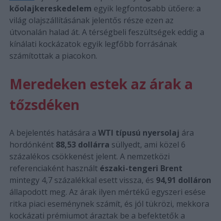
kőolajkereskedelem
egyik legfontosabb ütőere: a
világ olajszállításának jelentős része ezen az
útvonalán halad át. A térségbeli feszültségek eddig a
kínálati kockázatok egyik legfőbb forrásának
számítottak a piacokon.
Meredeken estek az árak a
tőzsdéken
A bejelentés hatására a
WTI típusú nyersolaj
ára
hordónként
88,53 dollárra
süllyedt, ami közel 6
százalékos csökkenést jelent. A nemzetközi
referenciaként használt
északi-tengeri Brent
mintegy 4,7 százalékkal esett vissza, és
94,91 dolláron
állapodott meg. Az árak ilyen mértékű egyszeri esése
ritka piaci eseménynek számít, és jól tükrözi, mekkora
kockázati prémiumot áraztak be a befektetők a