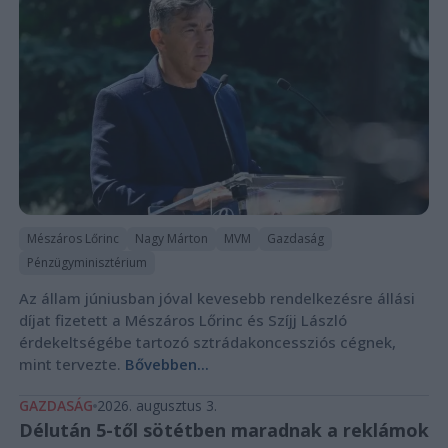
Mészáros Lőrinc
Nagy Márton
MVM
Gazdaság
Pénzügyminisztérium
Az állam júniusban jóval kevesebb rendelkezésre állási
díjat fizetett a Mészáros Lőrinc és Szíjj László
érdekeltségébe tartozó sztrádakoncessziós cégnek,
mint tervezte.
Bővebben...
GAZDASÁG
2026. augusztus 3.
Délután 5-től sötétben maradnak a reklámok