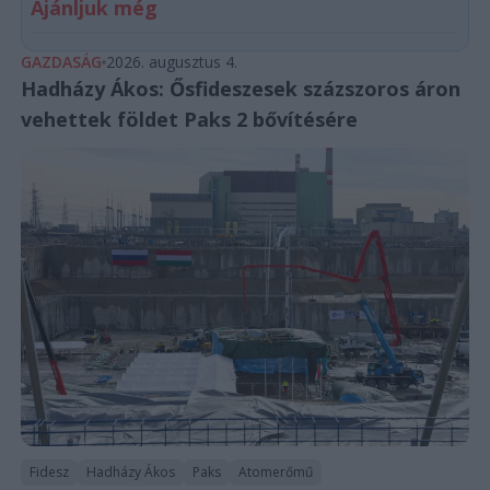
Ajánljuk még
GAZDASÁG
2026. augusztus 4.
Hadházy Ákos: Ősfideszesek százszoros áron
vehettek földet Paks 2 bővítésére
Fidesz
Hadházy Ákos
Paks
Atomerőmű