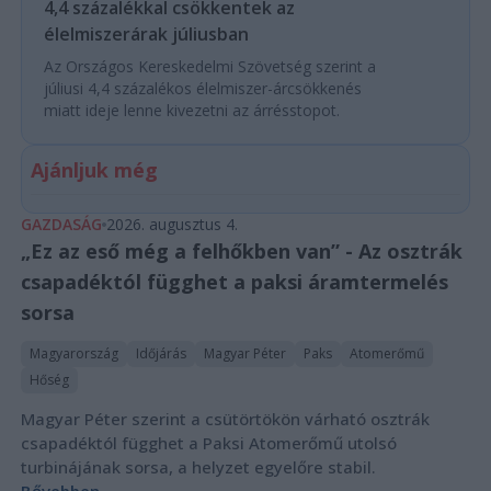
4,4 százalékkal csökkentek az
élelmiszerárak júliusban
Az Országos Kereskedelmi Szövetség szerint a
júliusi 4,4 százalékos élelmiszer-árcsökkenés
miatt ideje lenne kivezetni az árrésstopot.
Ajánljuk még
GAZDASÁG
2026. augusztus 4.
„Ez az eső még a felhőkben van” - Az osztrák
csapadéktól függhet a paksi áramtermelés
sorsa
Magyarország
Időjárás
Magyar Péter
Paks
Atomerőmű
Hőség
Magyar Péter szerint a csütörtökön várható osztrák
csapadéktól függhet a Paksi Atomerőmű utolsó
turbinájának sorsa, a helyzet egyelőre stabil.