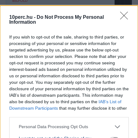
BELFÖLD
Magyarországon a legnehezebb
szegényként bíróságra menni
10perc.hu -
Do Not Process My Personal
Information
Az Amnesty International Magyarország szerint
az EU-ban nálunk a legnehezebb szegényként
bírósághoz fordulni, ezért a jövedelmi küszöb
If you wish to opt-out of the sale, sharing to third parties, or
emelését javaso...
processing of your personal or sensitive information for
targeted advertising by us, please use the below opt-out
section to confirm your selection. Please note that after your
opt-out request is processed you may continue seeing
GAZDASÁG
interest-based ads based on personal information utilized by
Béremelés
us or personal information disclosed to third parties prior to
nőhet a f
your opt-out. You may separately opt-out of the further
disclosure of your personal information by third parties on the
2026-ban a
nő a fizeté
IAB’s list of downstream participants. This information may
cafeteria v
also be disclosed by us to third parties on the
IAB’s List of
Downstream Participants
that may further disclose it to other
GAZDASÁG
2026. augusztus 4.
third parties.
Harminc év után tényleg búcsúzhat
Personal Data Processing Opt Outs
Magyarországtól a Tesco