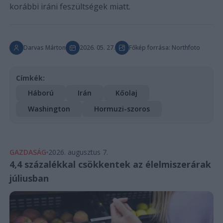
korábbi iráni feszültségek miatt.
Darvas Márton
2026. 05. 27.
Főkép forrása: Northfoto
Címkék:
Háború
Irán
Kőolaj
Washington
Hormuzi-szoros
GAZDASÁG
2026. augusztus 7.
4,4 százalékkal csökkentek az élelmiszerárak
júliusban