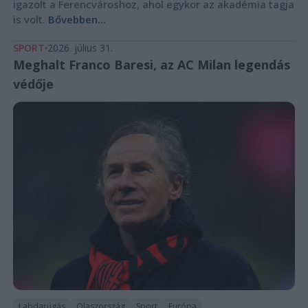
igazolt a Ferencvároshoz, ahol egykor az akadémia tagja
is volt.
Bővebben...
SPORT
2026. július 31.
Meghalt Franco Baresi, az AC Milan legendás
védője
Labdarúgás
Olaszország
Sport
Európa