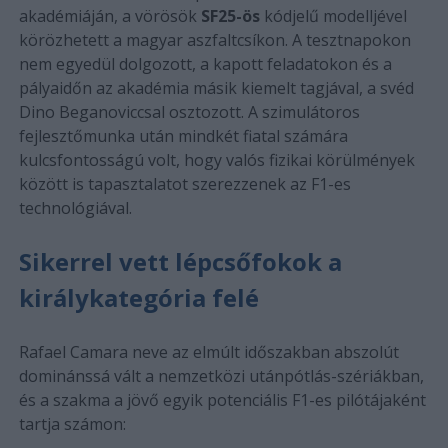
akadémiáján, a vörösök
SF25-ös
kódjelű modelljével
körözhetett a magyar aszfaltcsíkon. A tesztnapokon
nem egyedül dolgozott, a kapott feladatokon és a
pályaidőn az akadémia másik kiemelt tagjával, a svéd
Dino Beganoviccsal osztozott. A szimulátoros
fejlesztőmunka után mindkét fiatal számára
kulcsfontosságú volt, hogy valós fizikai körülmények
között is tapasztalatot szerezzenek az F1-es
technológiával.
Sikerrel vett lépcsőfokok a
királykategória felé
Rafael Camara neve az elmúlt időszakban abszolút
dominánssá vált a nemzetközi utánpótlás-szériákban,
és a szakma a jövő egyik potenciális F1-es pilótájaként
tartja számon: