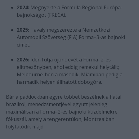
2024:
Megnyerte a Formula Regional Európa-
bajnokságot (FRECA).
2025:
Tavaly megszerezte a Nemzetközi
Automobil Szövetség (FIA) Forma–3-as bajnoki
címét.
2026:
Idén futja újonc évét a Forma–2-es
elitmezőnyben, ahol eddig remekül helytállt;
Melbourne-ben a második, Miamiban pedig a
harmadik helyen állhatott dobogóra.
Bár a paddockban egyre többet beszélnek a fiatal
brazilról, menedzsmentjével együtt jelenleg
maximálisan a Forma–2-es bajnoki küzdelmekre
fókuszál, amely a tengerentúlon, Montrealban
folytatódik majd.