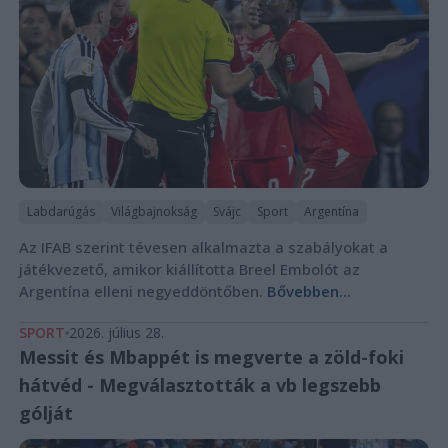
Labdarúgás
Világbajnokság
Svájc
Sport
Argentína
Az IFAB szerint tévesen alkalmazta a szabályokat a
játékvezető, amikor kiállította Breel Embolót az
Argentína elleni negyeddöntőben.
Bővebben...
SPORT
2026. július 28.
Messit és Mbappét is megverte a zöld-foki
hátvéd - Megválasztották a vb legszebb
gólját