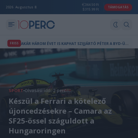
364.50 Ft
2026. Augusztus 8.
TÁMOGATÁS
315.99 Ft
A
KÁR HÁROM ÉVET IS KAPHAT SZIJJÁRTÓ PÉTER A BYD-ÜGY MIATT
FRISS
SPORT
Olvasási idő: 2 perc
Készül a Ferrari a kötelező
újoncedzésekre – Camara az
SF25-össel száguldott a
Hungaroringen