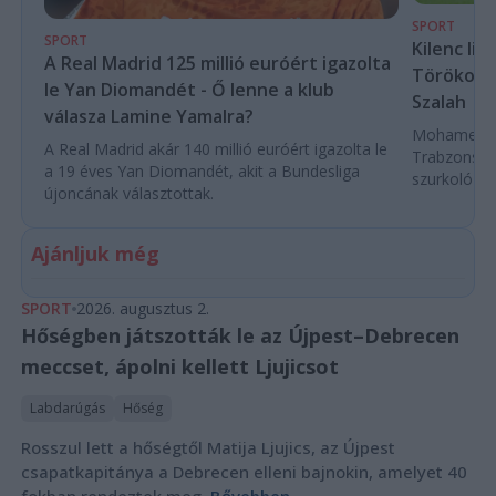
SPORT
SPORT
Kilenc liv
A Real Madrid 125 millió euróért igazolta
Törökorsz
le Yan Diomandét - Ő lenne a klub
Szalah
válasza Lamine Yamalra?
Mohamed Sza
A Real Madrid akár 140 millió euróért igazolta le
Trabzonspor
a 19 éves Yan Diomandét, akit a Bundesliga
szurkoló ün
újoncának választottak.
Ajánljuk még
SPORT
2026. augusztus 2.
Hőségben játszották le az Újpest–Debrecen
meccset, ápolni kellett Ljujicsot
Labdarúgás
Hőség
Rosszul lett a hőségtől Matija Ljujics, az Újpest
csapatkapitánya a Debrecen elleni bajnokin, amelyet 40
fokban rendeztek meg.
Bővebben...