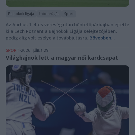
Bajnokok ligája
Labdarúgás
Sport
Az Aarhus 1-4-es vereség után büntetőpárbajban ejtette
ki a Lech Poznant a Bajnokok Ligája selejtezőjében,
pedig alig volt esélye a továbbjutásra.
Bővebben...
SPORT
2026. július 29.
Világbajnok lett a magyar női kardcsapat