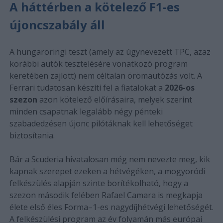
A háttérben a kötelező F1-es
újoncszabály áll
A hungaroringi teszt (amely az úgynevezett TPC, azaz
korábbi autók tesztelésére vonatkozó program
keretében zajlott) nem céltalan örömautózás volt. A
Ferrari tudatosan készíti fel a fiatalokat a
2026-os
szezon
azon kötelező előírásaira, melyek szerint
minden csapatnak legalább négy pénteki
szabadedzésen újonc pilótáknak kell lehetőséget
biztosítania.
Bár a Scuderia hivatalosan még nem nevezte meg, kik
kapnak szerepet ezeken a hétvégéken, a mogyoródi
felkészülés alapján szinte borítékolható, hogy a
szezon második felében Rafael Camara is megkapja
élete első éles Forma–1-es nagydíjhétvégi lehetőségét.
A felkészülési program az év folyamán más európai