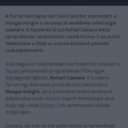
A Ferrari kétnapos zárt körű tesztet szervezett a
Hungaroringre a versenyzői akadémia tehetségei
számára. A húszéves brazil Rafael Camara élete
során először vezethetett valódi Forma–1-es autót,
felkészülve a 2026-os szezon kötelező pénteki
szabadedzéseire.
Különleges és felejthetetlen mérföldkőhöz érkezett a
Ferrari
pilótanevelő programjának (FDA) egyik
legnagyobb ígérete,
Rafael Camara
. A Scuderia
Ferrari egy kétnapos privát tesztet szervezett a
Hungaroringre
, ahol a húszéves brazil versenyző
pályafutása során először kapott lehetőséget arra,
hogy egy valódi
Forma–1
-es versenyautó volánja
mögé üljön.
Camara, aki már öt éve pallérozódik a maranellóiak