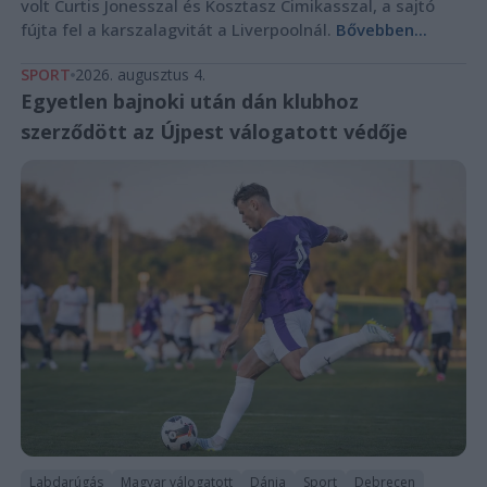
volt Curtis Jonesszal és Kosztasz Cimikasszal, a sajtó
fújta fel a karszalagvitát a Liverpoolnál.
Bővebben...
SPORT
2026. augusztus 4.
Egyetlen bajnoki után dán klubhoz
szerződött az Újpest válogatott védője
Labdarúgás
Magyar válogatott
Dánia
Sport
Debrecen