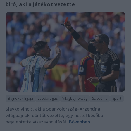
bíró, aki a játékot vezette
Bajnokok ligája
Labdarúgás
Világbajnokság
Szlovénia
Sport
Slavko Vincic, aki a Spanyolország–Argentína
világbajnoki döntőt vezette, egy héttel később
bejelentette visszavonulását.
Bővebben...