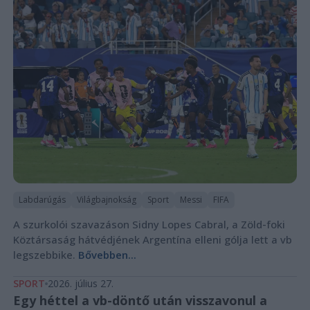
Labdarúgás
Világbajnokság
Sport
Messi
FIFA
A szurkolói szavazáson Sidny Lopes Cabral, a Zöld-foki
Köztársaság hátvédjének Argentína elleni gólja lett a vb
legszebbike.
Bővebben...
SPORT
2026. július 27.
Egy héttel a vb-döntő után visszavonul a