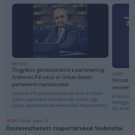
BELFÖLD
Öngyilkos gondolatoktól a parlamentig:
SPORT
Szekeres Pál veszi át Orbán Balázs
Visszaté
parlamenti mandátumát
versenyek
Szekeres Pál paralimpiai bajnok veszi át Orbán
A Nemzetköz
Balázs parlamenti mandátumát, miután egy
felfüggeszt
súlyos autóbaleset kerekesszékbe kényszerítette.
óta érvénybe
SPORT
2026. július 31.
Összeveszhetett csapattársával Szoboszlai