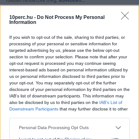
SPORT
2026. augusztus 1.
10perc.hu -
Do Not Process My Personal
Egy óra alatt ért célba a Balaton-átúszás
Information
győztese
If you wish to opt-out of the sale, sharing to third parties, or
processing of your personal or sensitive information for
targeted advertising by us, please use the below opt-out
section to confirm your selection. Please note that after your
opt-out request is processed you may continue seeing
interest-based ads based on personal information utilized by
us or personal information disclosed to third parties prior to
your opt-out. You may separately opt-out of the further
disclosure of your personal information by third parties on the
IAB’s list of downstream participants. This information may
also be disclosed by us to third parties on the
IAB’s List of
Downstream Participants
that may further disclose it to other
third parties.
Personal Data Processing Opt Outs