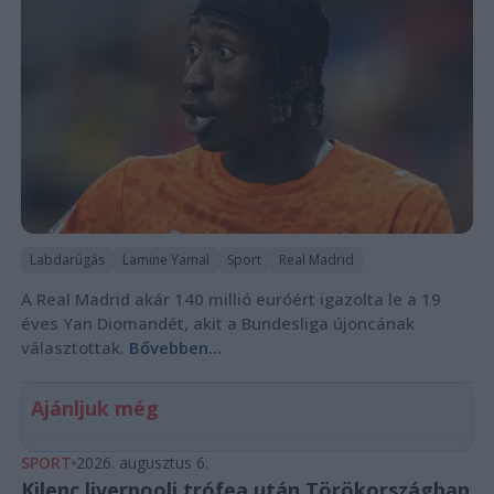
Labdarúgás
Lamine Yamal
Sport
Real Madrid
A Real Madrid akár 140 millió euróért igazolta le a 19
éves Yan Diomandét, akit a Bundesliga újoncának
választottak.
Bővebben...
Ajánljuk még
SPORT
2026. augusztus 6.
Kilenc liverpooli trófea után Törökországban