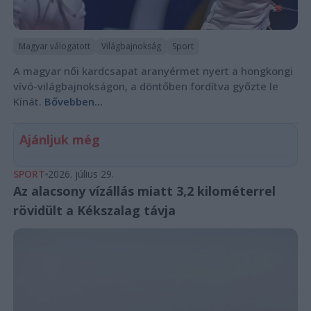
Magyar válogatott
Világbajnokság
Sport
A magyar női kardcsapat aranyérmet nyert a hongkongi
vívó-világbajnokságon, a döntőben fordítva győzte le
Kínát.
Bővebben...
Ajánljuk még
SPORT
2026. július 29.
Az alacsony vízállás miatt 3,2 kilométerrel
rövidült a Kékszalag távja