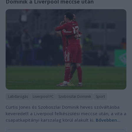
Dominik a Liverpool meccse után
Labdarúgás
Liverpool FC
Szoboszlai Dominik
Sport
Curtis Jones és Szoboszlai Dominik heves szóváltásba
keveredett a Liverpool felkészülési meccse után, a vita a
csapatkapitányi karszalag körül alakult ki.
Bővebben...