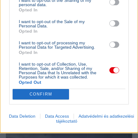
I want to opt-out of the Sharing of my
personal data.
Opted In
I want to opt-out of the Sale of my
Personal Data.
Opted In
I want to opt-out of processing my
Personal Data for Targeted Advertising.
Opted In
I want to opt-out of Collection, Use,
Balaton
Retention, Sale, and/or Sharing of my
Personal Data that Is Unrelated with the
Nagy Nándor nyerte a kétszer elhalasztott 44. Lidl
Purposes for which it was collected.
Balaton-átúszást, amelyre közel 11 ezer nevezés
Opted Out
érkezett 60 országból.
Bővebben...
CONFIRM
SPORT
2026. augusztus 1.
40 fokban csap össze vasárnap az Újpest és a
Data Deletion
Data Access
Adatvédelmi és adatkezelési
Debrecen - Nem enged az MLSZ
tájékoztató