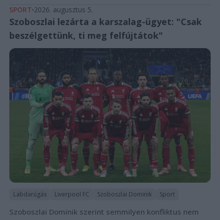
SPORT
2026. augusztus 5.
Szoboszlai lezárta a karszalag-ügyet: "Csak
beszélgettünk, ti meg felfújtátok"
Labdarúgás
Liverpool FC
Szoboszlai Dominik
Sport
Szoboszlai Dominik szerint semmilyen konfliktus nem