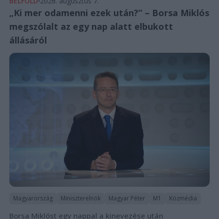
BELFÖLD
2026. augusztus 7.
„Ki mer odamenni ezek után?” – Borsa Miklós
megszólalt az egy nap alatt elbukott
állásáról
Magyarország
Miniszterelnök
Magyar Péter
M1
Közmédia
Borsa Miklóst egy nappal a kinevezése után