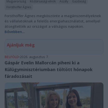
Magyarország
Köztársasági elnök
Aszály
Gazdaság
Forsthoffer Ágnes
Forsthoffer Ágnes megköszönte a magánszemélyeknek
és vállalatoknak a felelős energiahasználatot, amellyel
átsegítették az országot a válságos napokon.
Bővebben...
Ajánljuk még
BELFÖLD
2026. augusztus 7.
Gáspár Evelin Mallorcán piheni ki a
Külügyminisztériumban töltött hónapok
fáradozásait