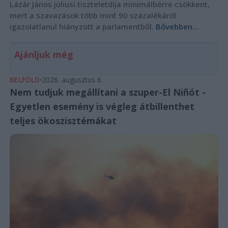
Lázár János júliusi tiszteletdíja minimálbérre csökkent,
mert a szavazások több mint 90 százalékáról
igazolatlanul hiányzott a parlamentből.
Bővebben...
Ajánljuk még
BELFÖLD
2026. augusztus 6.
Nem tudjuk megállítani a szuper-El Niñót -
Egyetlen esemény is végleg átbillenthet
teljes ökoszisztémákat