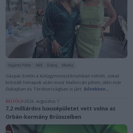
Szijjártó Péter
NER
Dubaj
Munka
Gáspár Evelin a Külügyminisztériumban töltött, sokat
kritizált hónapok után most Mallorcán pihen, idén már
Dubajban és Törökországban is járt.
Bővebben...
BELFÖLD
2026. augusztus 7.
7,2 milliárdos luxusépületet vett volna az
Orbán-kormány Brüsszelben