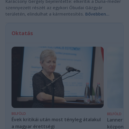
Karácsony Gergely bejelentette: elkerítik a Duna-meder
szennyezett részét az egykori Óbudai Gázgyár
területén, elindulhat a kármentesítés.
Bővebben...
Oktatás
BELFÖLD
BELFÖLD
Évek kritikái után most tényleg átalakul
Lannert Ju
a magyar érettségi
központo