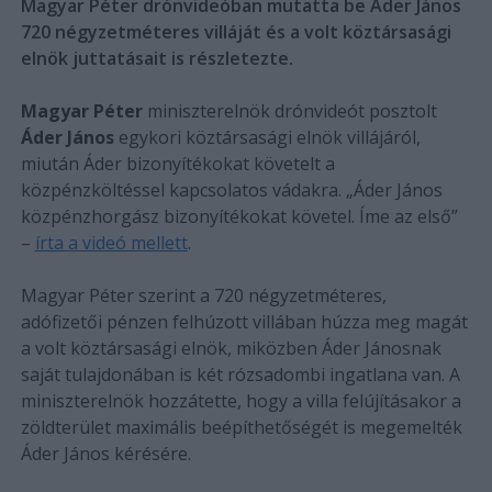
Magyar Péter drónvideóban mutatta be Áder János
720 négyzetméteres villáját és a volt köztársasági
elnök juttatásait is részletezte.
Magyar Péter
miniszterelnök drónvideót posztolt
Áder János
egykori köztársasági elnök villájáról,
miután Áder bizonyítékokat követelt a
közpénzköltéssel kapcsolatos vádakra. „Áder János
közpénzhorgász bizonyítékokat követel. Íme az első”
–
írta a videó mellett
.
Magyar Péter szerint a 720 négyzetméteres,
adófizetői pénzen felhúzott villában húzza meg magát
a volt köztársasági elnök, miközben Áder Jánosnak
saját tulajdonában is két rózsadombi ingatlana van. A
miniszterelnök hozzátette, hogy a villa felújításakor a
zöldterület maximális beépíthetőségét is megemelték
Áder János kérésére.