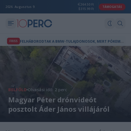
364.50 Ft
2026. Augusztus 9.
TÁMOGATÁS
315.99 Ft
F
ELHÁBORODTAK A BMW-TULAJDONOSOK, MERT PÓKEMBER-REKLÁM JELENT MEG AZ AUTÓIK FEDÉLZETI KÉPERNYŐJÉN
FRISS
BELFÖLD
Olvasási idő: 2 perc
Magyar Péter drónvideót
posztolt Áder János villájáról