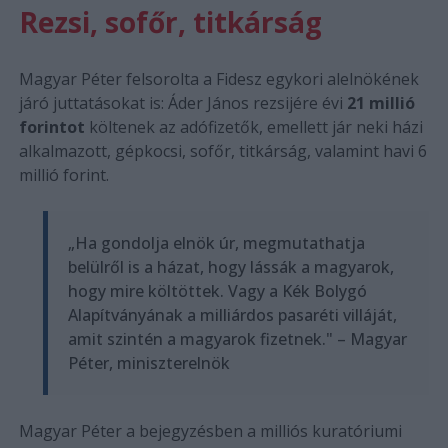
Rezsi, sofőr, titkárság
Magyar Péter felsorolta a Fidesz egykori alelnökének
járó juttatásokat is: Áder János rezsijére évi
21 millió
forintot
költenek az adófizetők, emellett jár neki házi
alkalmazott, gépkocsi, sofőr, titkárság, valamint havi 6
millió forint.
„Ha gondolja elnök úr, megmutathatja
belülről is a házat, hogy lássák a magyarok,
hogy mire költöttek. Vagy a Kék Bolygó
Alapítványának a milliárdos pasaréti villáját,
amit szintén a magyarok fizetnek." – Magyar
Péter, miniszterelnök
Magyar Péter a bejegyzésben a milliós kuratóriumi