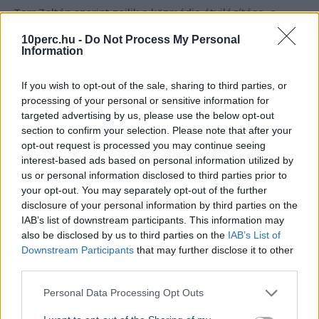
Tarr Zoltán szerint zajlik a közmédia átvilágítása, a
végleges vezetőt pedig nyílt, átlátható pályázaton
10perc.hu -
Do Not Process My Personal
választják majd ki.
Bővebben...
Information
If you wish to opt-out of the sale, sharing to third parties, or
Rezsicsökkentés
processing of your personal or sensitive information for
targeted advertising by us, please use the below opt-out
section to confirm your selection. Please note that after your
GAZDASÁG
opt-out request is processed you may continue seeing
Figyelmez
interest-based ads based on personal information utilized by
rezsicsök
us or personal information disclosed to third parties prior to
eurózóná
your opt-out. You may separately opt-out of the further
disclosure of your personal information by third parties on the
Az Amundi 
IAB’s list of downstream participants. This information may
kegyelmi id
also be disclosed by us to third parties on the
IAB’s List of
kritériumok
Downstream Participants
that may further disclose it to other
szükségese
third parties.
Personal Data Processing Opt Outs
BELFÖLD