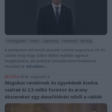
Országgyűlés
Fidesz
Ügyészség
Parlament
Bíróság
A parlament elé került javaslat szerint augusztus 25-én
szűnik meg Nagy Gábor Bálint legfőbb ügyészi
megbízatása, aki politikai támadásokra hivatkozva
mondott le.
Bővebben...
BELFÖLD
2026. augusztus 6.
Magukat rendőrnek és ügyvédnek kiadva
csaltak ki 2,5 millió forintot és arany
ékszereket egy dunaföldvári nőtől a rablók