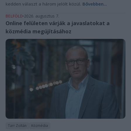
kedden választ a három jelölt közül.
Bővebben...
BELFÖLD
2026. augusztus 7.
Online felületen várják a javaslatokat a
közmédia megújításához
Tarr Zoltán
Közmédia