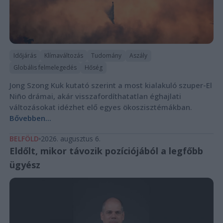
Időjárás
Klímaváltozás
Tudomány
Aszály
Globális felmelegedés
Hőség
Jong Szong Kuk kutató szerint a most kialakuló szuper-El
Niño drámai, akár visszafordíthatatlan éghajlati
változásokat idézhet elő egyes ökoszisztémákban.
Bővebben...
BELFÖLD
2026. augusztus 6.
Eldőlt, mikor távozik pozíciójából a legfőbb
ügyész