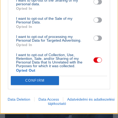
I want to opt-out of the Sharing of my
Összeomlás szélén a víziközmű-rendszer:
personal data.
A teljes éves bevételt a csövek
Opted In
cseréjére kellene költeni
I want to opt-out of the Sale of my
Personal Data.
A magyar víziközmű-hálózat közel 80 százaléka
Opted In
kritikus állapotban van, a csőtörések száma
pedig exponenciálisan nő. Kovács Károly szerint a
I want to opt-out of processing my
rezsicsökk...
Personal Data for Targeted Advertising.
Opted In
BELFÖLD
2026. augusztus 7.
Hornok Miklós is esélyes Lázár János
I want to opt-out of Collection, Use,
Retention, Sale, and/or Sharing of my
utódjának
Personal Data that Is Unrelated with the
Purposes for which it was collected.
Opted Out
CONFIRM
Data Deletion
Data Access
Adatvédelmi és adatkezelési
tájékoztató