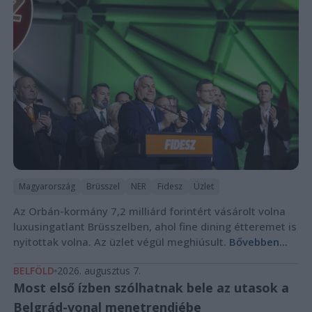
Magyarország
Brüsszel
NER
Fidesz
Üzlet
Az Orbán-kormány 7,2 milliárd forintért vásárolt volna
luxusingatlant Brüsszelben, ahol fine dining étteremet is
nyitottak volna. Az üzlet végül meghiúsult.
Bővebben...
BELFÖLD
2026. augusztus 7.
Most első ízben szólhatnak bele az utasok a
Belgrád-vonal menetrendjébe