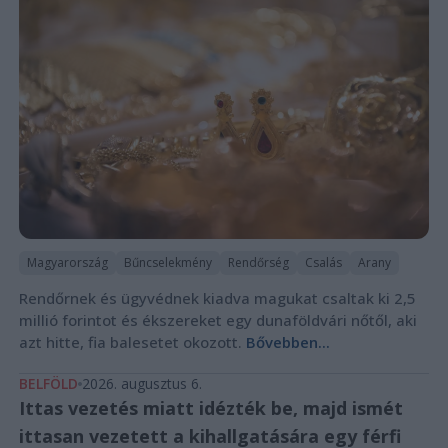
Magyarország
Bűncselekmény
Rendőrség
Csalás
Arany
Rendőrnek és ügyvédnek kiadva magukat csaltak ki 2,5
millió forintot és ékszereket egy dunaföldvári nőtől, aki
azt hitte, fia balesetet okozott.
Bővebben...
BELFÖLD
2026. augusztus 6.
Ittas vezetés miatt idézték be, majd ismét
ittasan vezetett a kihallgatására egy férfi