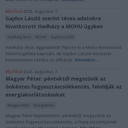
BELFÖLD
2026. augusztus 7.
Gajdos László szerint téves adatokra
hivatkozott Hadházy a MOHU ügyben
Hadházy Ákos
MOHU
Gajdos László
Hadházy Ákos aggodalmát fejezte ki a Mohu-koncesszió
felülvizsgálata kapcsán, de Gajdos László miniszter
kommentben cáfolta az állítását.
Bővebben...
BELFÖLD
2026. augusztus 7.
Magyar Péter: péntektől megszűnik az
önkéntes fogyasztáscsökkentés, feloldják az
energiakorlátozásokat
Magyar Péter
Energiakrízis
Magyar Péter bejelentette: péntektől megszűnik az
önkéntes fogyasztáscsökkentés, a Duna vízszintjének
emelkedése miatt enyhül a helyzet.
Bővebben...