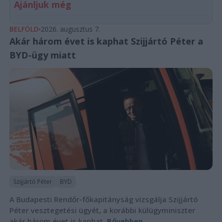
Ajánljuk még
BELFÖLD
2026. augusztus 7.
Akár három évet is kaphat Szijjártó Péter a
BYD-ügy miatt
Szijjártó Péter
BYD
A Budapesti Rendőr-főkapitányság vizsgálja Szijjártó
Péter vesztegetési ügyét, a korábbi külügyminiszter
akár három évet is kaphat.
Bővebben...