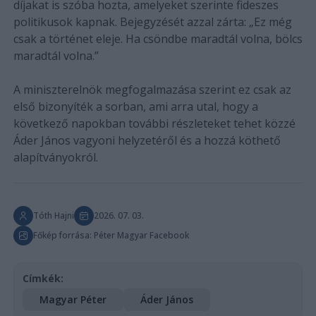
díjakat is szóba hozta, amelyeket szerinte fideszes
politikusok kapnak. Bejegyzését azzal zárta: „Ez még
csak a történet eleje. Ha csöndbe maradtál volna, bölcs
maradtál volna.”
A miniszterelnök megfogalmazása szerint ez csak az
első bizonyíték a sorban, ami arra utal, hogy a
következő napokban további részleteket tehet közzé
Áder János vagyoni helyzetéről és a hozzá köthető
alapítványokról.
Tóth Hajni
2026. 07. 03.
Főkép forrása: Péter Magyar Facebook
Címkék:
Magyar Péter
Áder János