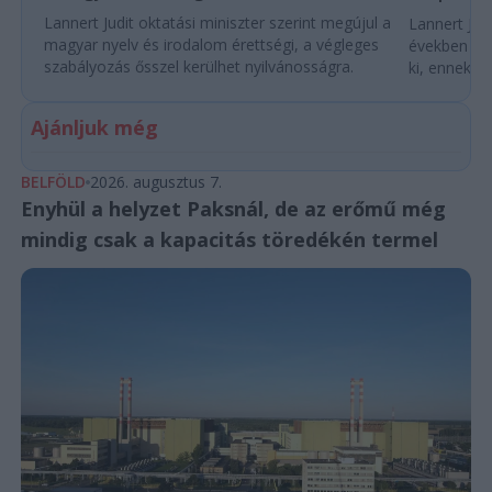
Lannert Judit oktatási miniszter szerint megújul a
Lannert Judi
magyar nyelv és irodalom érettségi, a végleges
években túl
szabályozás ősszel kerülhet nyilvánosságra.
ki, ennek m
Ajánljuk még
BELFÖLD
2026. augusztus 7.
Enyhül a helyzet Paksnál, de az erőmű még
mindig csak a kapacitás töredékén termel