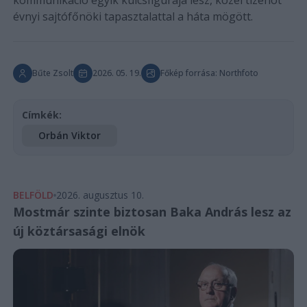
évnyi sajtófőnöki tapasztalattal a háta mögött.
Bűte Zsolt
2026. 05. 19.
Főkép forrása: Northfoto
Címkék:
Orbán Viktor
BELFÖLD
2026. augusztus 10.
Mostmár szinte biztosan Baka András lesz az
új köztársasági elnök