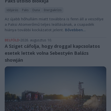
Paks utolsó blokkja
Időjárás
Paks
Duna
Energiakrízis
Az újabb hőhullám miatt továbbra is fenn áll a veszélye
a Paksi Atomerőmű teljes leállásának, a csapadék
hiánya további kockázatot jelent.
Bővebben...
BELFÖLD
2026. augusztus 10.
A Sziget cáfolja, hogy droggal kapcsolatos
esetek lettek volna Sebestyén Balázs
showján