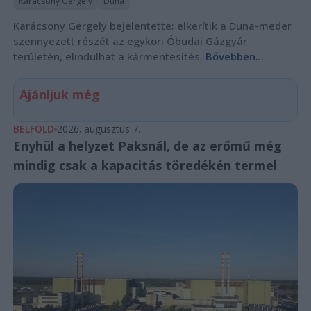
Karácsony Gergely
Duna
Karácsony Gergely bejelentette: elkerítik a Duna-meder
szennyezett részét az egykori Óbudai Gázgyár
területén, elindulhat a kármentesítés.
Bővebben...
Ajánljuk még
BELFÖLD
2026. augusztus 7.
Enyhül a helyzet Paksnál, de az erőmű még
mindig csak a kapacitás töredékén termel