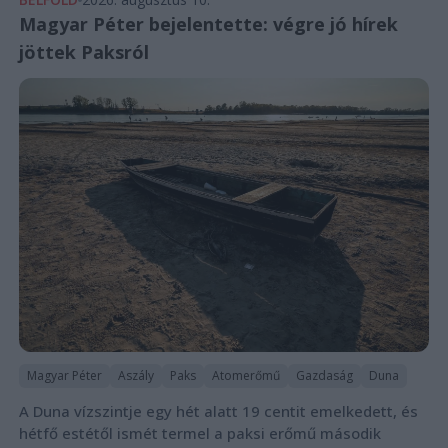
Magyar Péter bejelentette: végre jó hírek
jöttek Paksról
Magyar Péter
Aszály
Paks
Atomerőmű
Gazdaság
Duna
A Duna vízszintje egy hét alatt 19 centit emelkedett, és
hétfő estétől ismét termel a paksi erőmű második