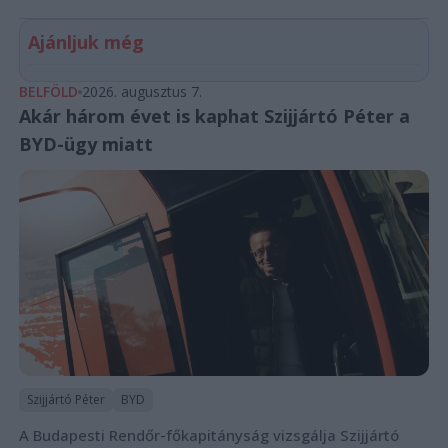
Ajánljuk még
BELFÖLD
2026. augusztus 7.
Akár három évet is kaphat Szijjártó Péter a
BYD-ügy miatt
Szijjártó Péter
BYD
A Budapesti Rendőr-főkapitányság vizsgálja Szijjártó