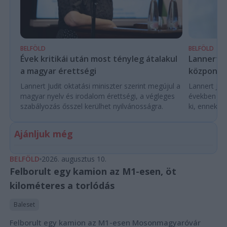
BELFÖLD
BELFÖLD
Évek kritikái után most tényleg átalakul
Lannert Ju
a magyar érettségi
központo
Lannert Judit oktatási miniszter szerint megújul a
Lannert Judi
magyar nyelv és irodalom érettségi, a végleges
években túl
szabályozás ősszel kerülhet nyilvánosságra.
ki, ennek m
Ajánljuk még
BELFÖLD
2026. augusztus 10.
Felborult egy kamion az M1-esen, öt
kilométeres a torlódás
Baleset
Felborult egy kamion az M1-esen Mosonmagyaróvár