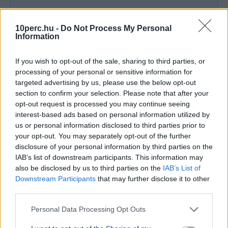
GAZDASÁG
Figyelmez
10perc.hu -
Do Not Process My Personal
Information
rezsicsök
eurózóná
If you wish to opt-out of the sale, sharing to third parties, or
Az Amundi 
processing of your personal or sensitive information for
kegyelmi id
targeted advertising by us, please use the below opt-out
kritériumok
section to confirm your selection. Please note that after your
szükségese
opt-out request is processed you may continue seeing
interest-based ads based on personal information utilized by
us or personal information disclosed to third parties prior to
your opt-out. You may separately opt-out of the further
BELFÖLD
disclosure of your personal information by third parties on the
Összeomlás szélén a víziközmű-rendszer:
IAB’s list of downstream participants. This information may
A teljes éves bevételt a csövek
also be disclosed by us to third parties on the
IAB’s List of
cseréjére kellene költeni
Downstream Participants
that may further disclose it to other
third parties.
A magyar víziközmű-hálózat közel 80 százaléka
kritikus állapotban van, a csőtörések száma
Personal Data Processing Opt Outs
pedig exponenciálisan nő. Kovács Károly szerint a
rezsicsökk...