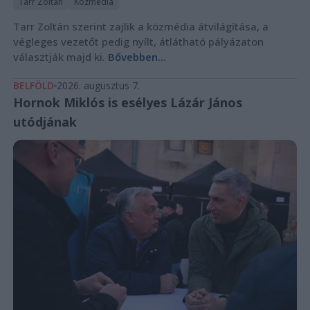
Tarr Zoltán
Közmédia
Tarr Zoltán szerint zajlik a közmédia átvilágítása, a
végleges vezetőt pedig nyílt, átlátható pályázaton
választják majd ki.
Bővebben...
BELFÖLD
2026. augusztus 7.
Hornok Miklós is esélyes Lázár János
utódjának