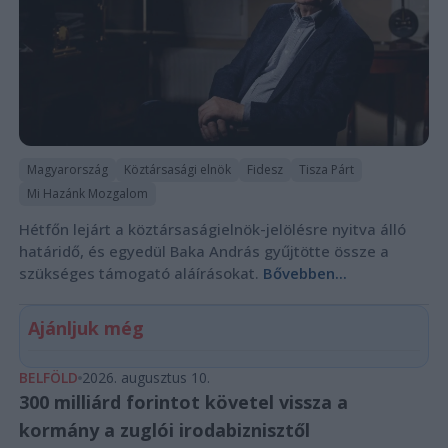
Magyarország
Köztársasági elnök
Fidesz
Tisza Párt
Mi Hazánk Mozgalom
Hétfőn lejárt a köztársaságielnök-jelölésre nyitva álló
határidő, és egyedül Baka András gyűjtötte össze a
szükséges támogató aláírásokat.
Bővebben...
Ajánljuk még
BELFÖLD
2026. augusztus 10.
300 milliárd forintot követel vissza a
kormány a zuglói irodabiznisztől