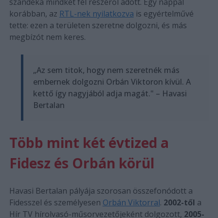
szándéka mindkét fél részéről adott. Egy nappal
korábban, az
RTL-nek nyilatkozva
is egyértelművé
tette: ezen a területen szeretne dolgozni, és más
megbízót nem keres.
„Az sem titok, hogy nem szeretnék más
embernek dolgozni Orbán Viktoron kívül. A
kettő így nagyjából adja magát." – Havasi
Bertalan
Több mint két évtized a
Fidesz és Orbán körül
Havasi Bertalan pályája szorosan összefonódott a
Fidesszel és személyesen
Orbán Viktorral
.
2002-től
a
Hír TV hírolvasó-műsorvezetőjeként dolgozott,
2005-