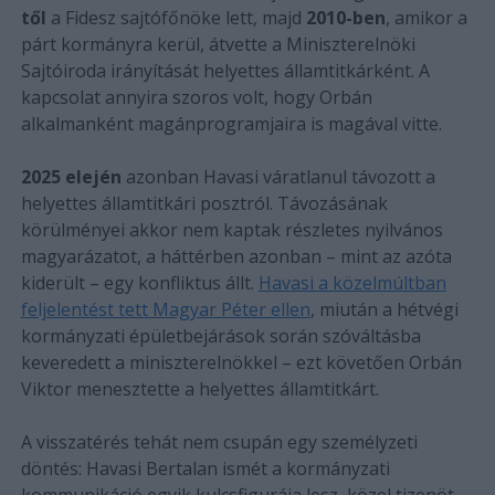
től
a Fidesz sajtófőnöke lett, majd
2010-ben
, amikor a
párt kormányra kerül, átvette a Miniszterelnöki
Sajtóiroda irányítását helyettes államtitkárként. A
kapcsolat annyira szoros volt, hogy Orbán
alkalmanként magánprogramjaira is magával vitte.
2025 elején
azonban Havasi váratlanul távozott a
helyettes államtitkári posztról. Távozásának
körülményei akkor nem kaptak részletes nyilvános
magyarázatot, a háttérben azonban – mint az azóta
kiderült – egy konfliktus állt.
Havasi a közelmúltban
feljelentést tett Magyar Péter ellen
, miután a hétvégi
kormányzati épületbejárások során szóváltásba
keveredett a miniszterelnökkel – ezt követően Orbán
Viktor menesztette a helyettes államtitkárt.
A visszatérés tehát nem csupán egy személyzeti
döntés: Havasi Bertalan ismét a kormányzati
kommunikáció egyik kulcsfigurája lesz, közel tizenöt