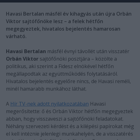
Havasi Bertalan másfél év kihagyás után újra Orbán
Viktor sajtófőnöke lesz – a felek hétfőn
megegyeztek, hivatalos bejelentés hamarosan
várható.
Havasi Bertalan
másfél évnyi távollét után visszatér
Orbán Viktor
sajtófőnöki posztjára – közölte a
politikus, aki szerint a Fidesz elnökével hétfőn
megállapodtak az együttműködés folytatásáról.
Hivatalos bejelentés egyelőre nincs, de Havasi reméli,
minél hamarabb munkához láthat.
A
Hír TV-nek adott nyilatkozatában
Havasi
megerősítette: ő és Orbán Viktor hétfőn megegyeztek
abban, hogy visszaveszi a sajtófőnöki feladatokat.
Néhány szervezeti kérdést és a kilépési papírokat még
el kell intéznie jelenlegi munkahelyén, de a visszatérés