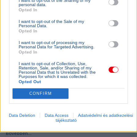
I want to opt-out of the Sharing of my
personal data.
BELFÖLD
2026. augusztus 8.
Opted In
Sörrel lazít Orbán Viktor Szerbiában az
I want to opt-out of the Sale of my
energiaválság alatt
Personal Data.
Opted In
I want to opt-out of processing my
Personal Data for Targeted Advertising.
Opted In
I want to opt-out of Collection, Use,
Retention, Sale, and/or Sharing of my
Personal Data that Is Unrelated with the
Purposes for which it was collected.
Opted Out
CONFIRM
Orbán Viktor
Szerbia
Egy szerb regionális portál fotókkal dokumentálta, hogy
Data Deletion
Data Access
Adatvédelmi és adatkezelési
Orbán Viktor a gučai trombitafesztiválon sörözött,
tájékoztató
miközben Magyarországot energiaválság sújtotta.
Bővebben...