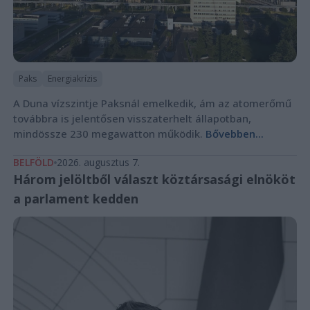
Paks
Energiakrízis
A Duna vízszintje Paksnál emelkedik, ám az atomerőmű
továbbra is jelentősen visszaterhelt állapotban,
mindössze 230 megawatton működik.
Bővebben...
BELFÖLD
2026. augusztus 7.
Három jelöltből választ köztársasági elnököt
a parlament kedden