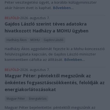
Péter vesztegetési ügyét, a korábbi külügyminiszter
akár három évet is kaphat.
Bővebben...
BELFÖLD
2026. augusztus 7.
Gajdos László szerint téves adatokra
hivatkozott Hadházy a MOHU ügyben
Hadházy Ákos
MOHU
Gajdos László
Hadházy Ákos aggodalmát fejezte ki a Mohu-koncesszió
felülvizsgálata kapcsán, de Gajdos László miniszter
kommentben cáfolta az állítását.
Bővebben...
BELFÖLD
2026. augusztus 7.
Magyar Péter: péntektől megszűnik az
önkéntes fogyasztáscsökkentés, feloldják az
energiakorlátozásokat
Magyar Péter
Energiakrízis
Magyar Péter bejelentette: péntektől megszűnik az