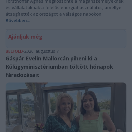
Forsthoffer Ágnes megköszönte a magánszemélyeknek
és vállalatoknak a felelős energiahasználatot, amellyel
átsegítették az országot a válságos napokon.
Bővebben...
Ajánljuk még
BELFÖLD
2026. augusztus 7.
Gáspár Evelin Mallorcán piheni ki a
Külügyminisztériumban töltött hónapok
fáradozásait