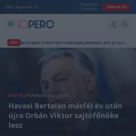
364.50 Ft
2026. Augusztus 10.
TÁMOGATÁS
315.99 Ft
M
OSTMÁR SZINTE BIZTOSAN BAKA ANDRÁS LESZ AZ ÚJ KÖZTÁRSASÁGI ELNÖK
FRISS
BELFÖLD
Olvasási idő: 2 perc
Havasi Bertalan másfél év után
újra Orbán Viktor sajtófőnöke
lesz