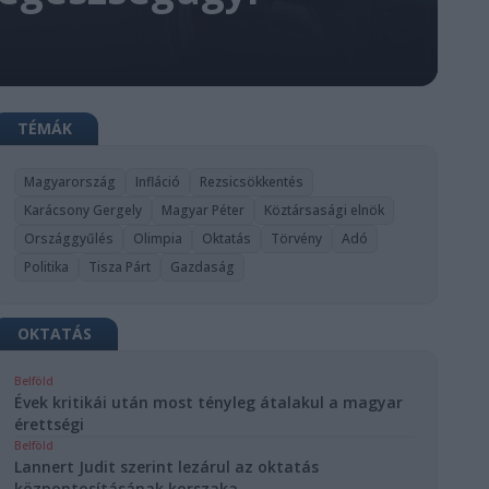
TÉMÁK
Magyarország
Infláció
Rezsicsökkentés
Karácsony Gergely
Magyar Péter
Köztársasági elnök
Országgyűlés
Olimpia
Oktatás
Törvény
Adó
Politika
Tisza Párt
Gazdaság
OKTATÁS
Belföld
Évek kritikái után most tényleg átalakul a magyar
érettségi
Belföld
Lannert Judit szerint lezárul az oktatás
központosításának korszaka