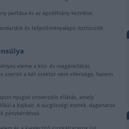
ny javítása és az ápolóhiány kezelése.
tandardok és teljesítményalapú ösztönzők
ensúlya
kényes eleme a köz- és magánellátás
tés szerint a két szektor nem ellensége, hanem
lapon nyugvó univerzális ellátás, amely
élkül a bajban. A sürgősségi esetek, daganatos
ak pénzkérdéssé.
elem és a kiegészítő szolgáltatások (pl.