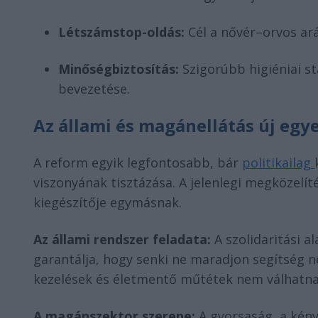
Létszámstop-oldás:
Cél a nővér–orvos ará
Minőségbiztosítás:
Szigorúbb higiéniai s
bevezetése.
Az állami és magánellátás új egy
A reform egyik legfontosabb, bár
politikailag
viszonyának tisztázása. A jelenlegi megközelí
kiegészítője egymásnak.
Az állami rendszer feladata:
A szolidaritási a
garantálja, hogy senki ne maradjon segítség n
kezelések és életmentő műtétek nem válhatn
A magánszektor szerepe:
A gyorsaság, a kény