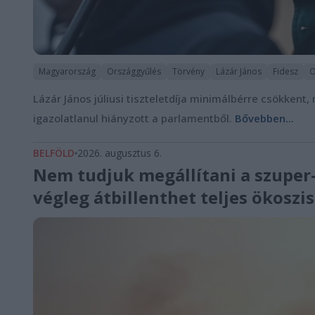
Magyarország
Országgyűlés
Törvény
Lázár János
Fidesz
O
Lázár János júliusi tiszteletdíja minimálbérre csökkent
igazolatlanul hiányzott a parlamentből.
Bővebben...
BELFÖLD
2026. augusztus 6.
Nem tudjuk megállítani a szuper-
végleg átbillenthet teljes ökosz