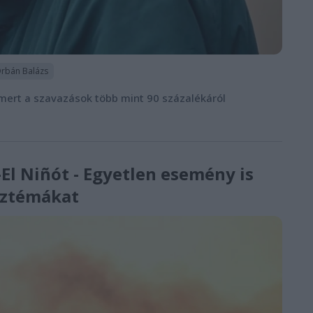
rbán Balázs
, mert a szavazások több mint 90 százalékáról
El Niñót - Egyetlen esemény is
isztémákat