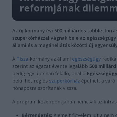
reformjának dilemm
Az új kormány évi 500 milliárdos többletforrá
szuperkórházzal vágnak bele az egészségügy 
állami és a magánellátás közötti új egyensú
A
Tisza
-kormány az állami
egészségügy
radiká
szerint az ágazat évente legalább
500 milliár
pedig egy újonnan felálló, önálló
Egészségügy
belül hét régiós
szuperkórház
épülhet, a váró
hónaposra szorítanák vissza.
A program középpontjában nemcsak az infrast
Bérrendezés:
Kiemelt figyelem jut a nem