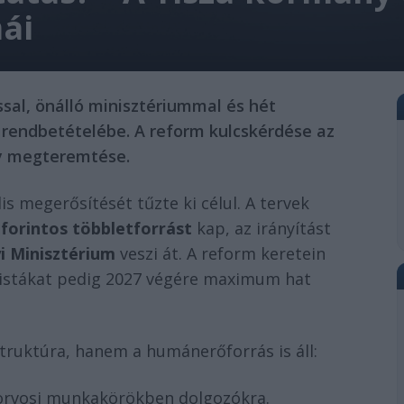
ái
ssal, önálló minisztériummal és hét
rendbetételébe. A reform kulcskérdése az
ly megteremtése.
lis megerősítését tűzte ki célul. A tervek
d forintos többletforrást
kap, az irányítást
i Minisztérium
veszi át. A reform keretein
listákat pedig 2027 végére maximum hat
ruktúra, hanem a humánerőforrás is áll:
 orvosi munkakörökben dolgozókra.