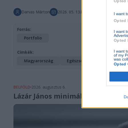
Opted 
Darvas Márton
2026. 05. 13.
Főkép forrása: Nort
I want t
Opted 
Forrás:
I want 
Advertis
Portfolio
Opted 
I want t
Címkék:
of my P
was col
Magyarország
Egészségügy
Tisza Párt
Opted 
BELFÖLD
2026. augusztus 6.
Lázár János minimálbért kapott
Da