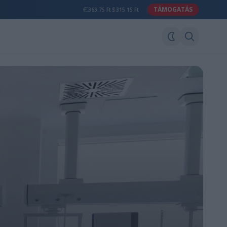
TÁMOGATÁS
363.75 Ft
315.15 Ft