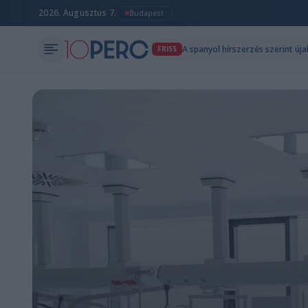
2026. Augusztus 7.
Budapest
A spanyol hírszerzés szerint új
FRISS