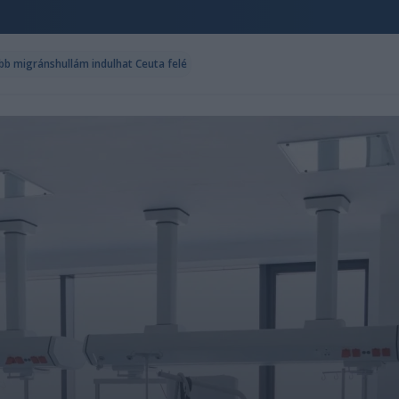
abb migránshullám indulhat Ceuta felé