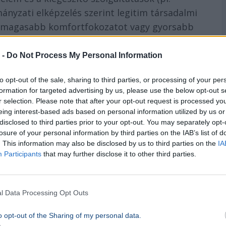
mányzati elképzelés szerint legitim társadalmi
meg magasabb komfortfokozatot vagy gyorsabb
kapacitásokat.
 -
Do Not Process My Personal Information
asztói igények
to opt-out of the sale, sharing to third parties, or processing of your per
formation for targeted advertising by us, please use the below opt-out s
önmagában nem old meg mindent. Az ellátás
r selection. Please note that after your opt-out request is processed y
vezésre is szükség van. A jövő egészségügyének
eing interest-based ads based on personal information utilized by us or
ülnie, amely kimondja: az állam nem tud
disclosed to third parties prior to your opt-out. You may separately opt-
losure of your personal information by third parties on the IAB’s list of
zonnal teljesíteni.
. This information may also be disclosed by us to third parties on the
IA
Participants
that may further disclose it to other third parties.
l a hálapénz helyét a legális, számlával igazolt
inanszírozás korlátokba ütközik. Ezáltal az
kövének, miközben a magánszektor strukturált
l Data Processing Opt Outs
o opt-out of the Sharing of my personal data.