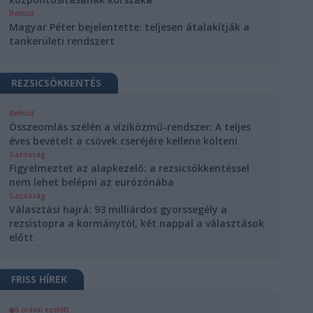
Belföld
Magyar Péter bejelentette: teljesen átalakítják a
tankerületi rendszert
REZSICSÖKKENTÉS
Belföld
Összeomlás szélén a víziközmű-rendszer: A teljes
éves bevételt a csövek cseréjére kellene költeni
Gazdaság
Figyelmeztet az alapkezelő: a rezsicsökkentéssel
nem lehet belépni az eurózónába
Gazdaság
Választási hajrá: 93 milliárdos gyorssegély a
rezsistopra a kormánytól, két nappal a választások
előtt
FRISS HÍREK
6 órával ezelőtt