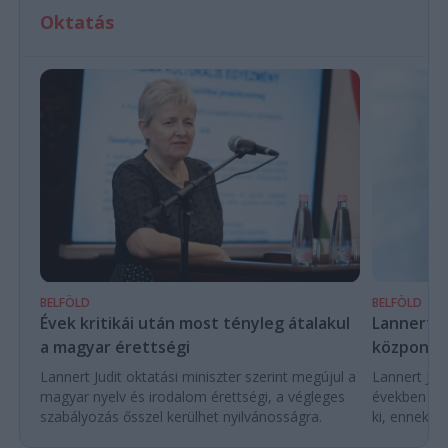
Oktatás
BELFÖLD
BELFÖLD
Évek kritikái után most tényleg átalakul
Lannert Ju
a magyar érettségi
központo
Lannert Judit oktatási miniszter szerint megújul a
Lannert Judi
magyar nyelv és irodalom érettségi, a végleges
években túl
szabályozás ősszel kerülhet nyilvánosságra.
ki, ennek m