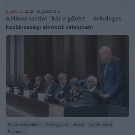
BELFÖLD
2026. augusztus 5.
A Fidesz szerint "kár a gőzért" - Felesleges
köztársasági elnököt választani
Köztársasági elnök
Országgyűlés
Fidesz
Sulyok Tamás
Parlament