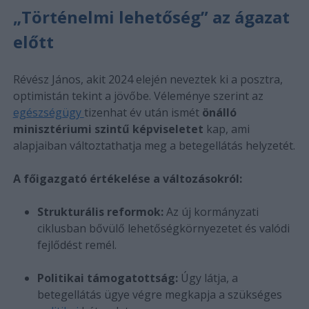
„Történelmi lehetőség” az ágazat
előtt
Révész János, akit 2024 elején neveztek ki a posztra,
optimistán tekint a jövőbe. Véleménye szerint az
egészségügy
tizenhat év után ismét
önálló
minisztériumi szintű képviseletet
kap, ami
alapjaiban változtathatja meg a betegellátás helyzetét.
A főigazgató értékelése a változásokról:
Strukturális reformok:
Az új kormányzati
ciklusban bővülő lehetőségkörnyezetet és valódi
fejlődést remél.
Politikai támogatottság:
Úgy látja, a
betegellátás ügye végre megkapja a szükséges