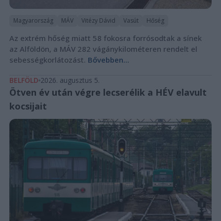
Magyarország
MÁV
Vitézy Dávid
Vasút
Hőség
Az extrém hőség miatt 58 fokosra forrósodtak a sínek
az Alföldön, a MÁV 282 vágánykilométeren rendelt el
sebességkorlátozást.
Bővebben...
BELFÖLD
2026. augusztus 5.
Ötven év után végre lecserélik a HÉV elavult
kocsijait