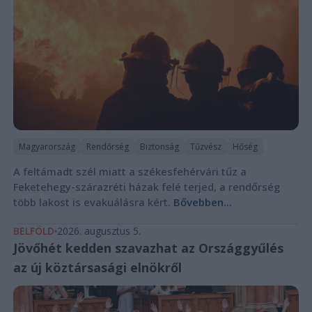
Magyarország
Rendőrség
Biztonság
Tűzvész
Hőség
A feltámadt szél miatt a székesfehérvári tűz a
Feketehegy-szárazréti házak felé terjed, a rendőrség
több lakost is evakuálásra kért.
Bővebben...
BELFÖLD
2026. augusztus 5.
Jövőhét kedden szavazhat az Országgyűlés
az új köztársasági elnökről