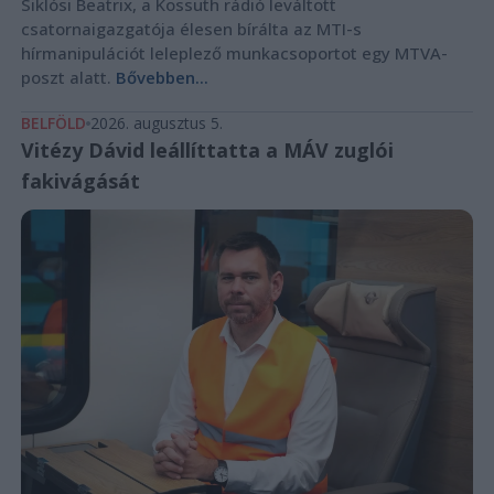
Siklósi Beatrix, a Kossuth rádió leváltott
csatornaigazgatója élesen bírálta az MTI-s
hírmanipulációt leleplező munkacsoportot egy MTVA-
poszt alatt.
Bővebben...
BELFÖLD
2026. augusztus 5.
Vitézy Dávid leállíttatta a MÁV zuglói
fakivágását