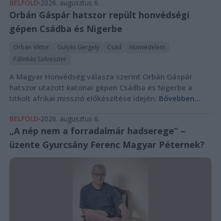
BELFÖLD
2026. augusztus 6.
Orbán Gáspár hatszor repült honvédségi
gépen Csádba és Nigerbe
Orbán Viktor
Gulyás Gergely
Csád
Honvédelem
Pálinkás Szilveszter
A Magyar Honvédség válasza szerint Orbán Gáspár
hatszor utazott katonai gépen Csádba és Nigerbe a
titkolt afrikai misszió előkészítése idején.
Bővebben...
BELFÖLD
2026. augusztus 6.
„A nép nem a forradalmár hadserege” –
üzente Gyurcsány Ferenc Magyar Péternek?