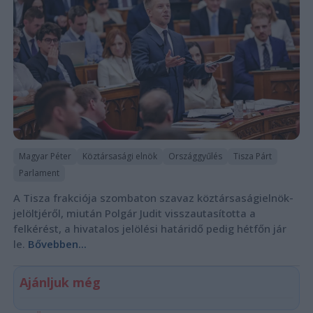
Magyar Péter
Köztársasági elnök
Országgyűlés
Tisza Párt
Parlament
A Tisza frakciója szombaton szavaz köztársaságielnök-
jelöltjéről, miután Polgár Judit visszautasította a
felkérést, a hivatalos jelölési határidő pedig hétfőn jár
le.
Bővebben...
Ajánljuk még