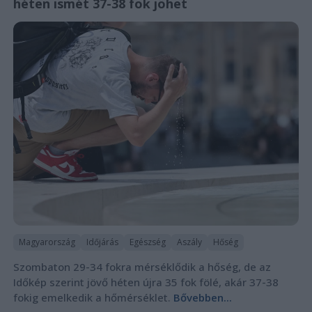
héten ismét 37-38 fok jöhet
Magyarország
Időjárás
Egészség
Aszály
Hőség
Szombaton 29-34 fokra mérséklődik a hőség, de az
Időkép szerint jövő héten újra 35 fok fölé, akár 37-38
fokig emelkedik a hőmérséklet.
Bővebben...