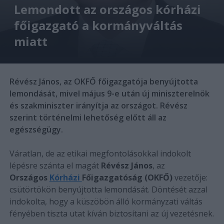
Lemondott az országos kórházi
főigazgató a kormányváltás
miatt
Révész János, az OKFŐ főigazgatója benyújtotta
lemondását, mivel május 9-e után új miniszterelnök
és szakminiszter irányítja az országot. Révész
szerint történelmi lehetőség előtt áll az
egészségügy.
Váratlan, de az etikai megfontolásokkal indokolt
lépésre szánta el magát
Révész János
, az
Országos
Kórházi
Főigazgatóság (OKFŐ)
vezetője:
csütörtökön benyújtotta lemondását. Döntését azzal
indokolta, hogy a küszöbön álló kormányzati váltás
fényében tiszta utat kíván biztosítani az új vezetésnek.