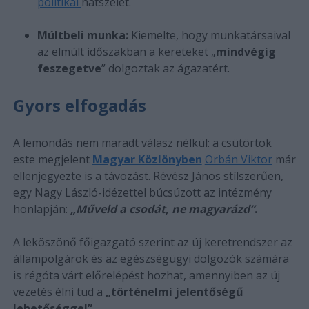
politikai
hátszelet.
Múltbeli munka:
Kiemelte, hogy munkatársaival
az elmúlt időszakban a kereteket „
mindvégig
feszegetve
” dolgoztak az ágazatért.
Gyors elfogadás
A lemondás nem maradt válasz nélkül: a csütörtök
este megjelent
Magyar Közlönyben
Orbán Viktor
már
ellenjegyezte is a távozást. Révész János stílszerűen,
egy Nagy László-idézettel búcsúzott az intézmény
honlapján:
„Műveld a csodát, ne magyarázd”
.
A leköszönő főigazgató szerint az új keretrendszer az
állampolgárok és az egészségügyi dolgozók számára
is régóta várt előrelépést hozhat, amennyiben az új
vezetés élni tud a
„történelmi jelentőségű
lehetőséggel”.