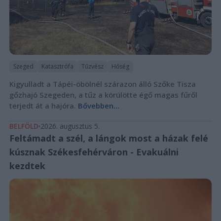
Szeged
Katasztrófa
Tűzvész
Hőség
Kigyulladt a Tápéi-öbölnél szárazon álló Szőke Tisza
gőzhajó Szegeden, a tűz a körülötte égő magas fűről
terjedt át a hajóra.
Bővebben...
BELFÖLD
2026. augusztus 5.
Feltámadt a szél, a lángok most a házak felé
kúsznak Székesfehérváron - Evakuálni
kezdtek