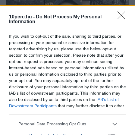
10perc.hu -
Do Not Process My Personal
Information
If you wish to opt-out of the sale, sharing to third parties, or
processing of your personal or sensitive information for
targeted advertising by us, please use the below opt-out
section to confirm your selection. Please note that after your
opt-out request is processed you may continue seeing
interest-based ads based on personal information utilized by
Rendőrség
Baleset
Közlekedés
KRESZ
BRFK
us or personal information disclosed to third parties prior to
A BRFK eltávolította balesetmegelőzési videóját,
your opt-out. You may separately opt-out of the further
disclosure of your personal information by third parties on the
amelyben egy animált kaszás halál vadászott a sisak
IAB’s list of downstream participants. This information may
nélkül közlekedő rolleresekre.
Bővebben...
also be disclosed by us to third parties on the
IAB’s List of
Downstream Participants
that may further disclose it to other
BELFÖLD
2026. augusztus 6.
third parties.
Évek kritikái után most tényleg átalakul a
magyar érettségi
Personal Data Processing Opt Outs