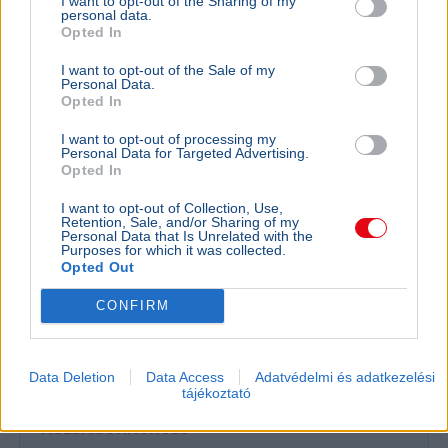
I want to opt-out of the Sharing of my
personal data.
Opted In
I want to opt-out of the Sale of my
Personal Data.
Opted In
I want to opt-out of processing my
Personal Data for Targeted Advertising.
Opted In
I want to opt-out of Collection, Use,
Retention, Sale, and/or Sharing of my
Personal Data that Is Unrelated with the
Purposes for which it was collected.
Opted Out
Magyarország
Oktatás
Érettségi
Tisza Párt
Lannert Judit
CONFIRM
Lannert Judit oktatási miniszter szerint megújul a
magyar nyelv és irodalom érettségi, a végleges
szabályozás ősszel kerülhet nyilvánosságra.
Bővebben...
Data Deletion
Data Access
Adatvédelmi és adatkezelési
tájékoztató
Rezsicsökkentés