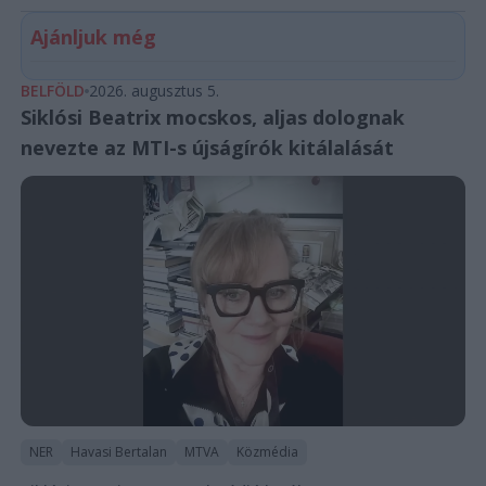
Ajánljuk még
BELFÖLD
2026. augusztus 5.
Siklósi Beatrix mocskos, aljas dolognak
nevezte az MTI-s újságírók kitálalását
NER
Havasi Bertalan
MTVA
Közmédia