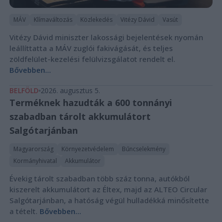
MÁV
Klímaváltozás
Közlekedés
Vitézy Dávid
Vasút
Vitézy Dávid miniszter lakossági bejelentések nyomán
leállíttatta a MÁV zuglói fakivágását, és teljes
zöldfelület-kezelési felülvizsgálatot rendelt el.
Bővebben...
BELFÖLD
2026. augusztus 5.
Terméknek hazudták a 600 tonnányi
szabadban tárolt akkumulátort
Salgótarjánban
Magyarország
Környezetvédelem
Bűncselekmény
Kormányhivatal
Akkumulátor
Évekig tárolt szabadban több száz tonna, autókból
kiszerelt akkumulátort az Éltex, majd az ALTEO Circular
Salgótarjánban, a hatóság végül hulladékká minősítette
a tételt.
Bővebben...