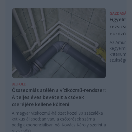
GAZDASÁG
Figyelmez
rezsicsök
eurózóná
Az Amundi 
kegyelmi id
kritériumok
szükségese
BELFÖLD
Összeomlás szélén a víziközmű-rendszer:
A teljes éves bevételt a csövek
cseréjére kellene költeni
A magyar víziközmű-hálózat közel 80 százaléka
kritikus állapotban van, a csőtörések száma
pedig exponenciálisan nő. Kovács Károly szerint a
rezsicsökk...