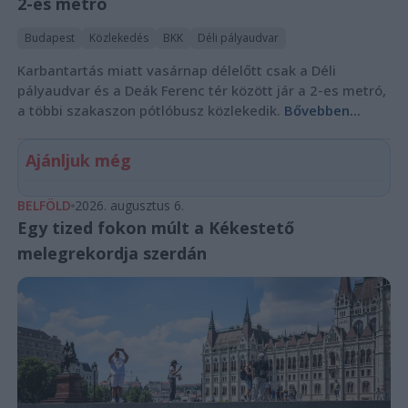
2-es metró
Budapest
Közlekedés
BKK
Déli pályaudvar
Karbantartás miatt vasárnap délelőtt csak a Déli
pályaudvar és a Deák Ferenc tér között jár a 2-es metró,
a többi szakaszon pótlóbusz közlekedik.
Bővebben...
Ajánljuk még
BELFÖLD
2026. augusztus 6.
Egy tized fokon múlt a Kékestető
melegrekordja szerdán