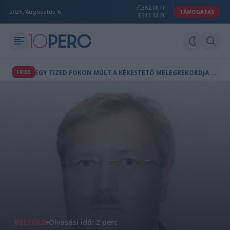
362.08 Ft
2026. Augusztus 6.
TÁMOGATÁS
313.38 Ft
E
GY TIZED FOKON MÚLT A KÉKESTETŐ MELEGREKORDJA SZERDÁN
FRISS
BELFÖLD
Olvasási idő: 2 perc