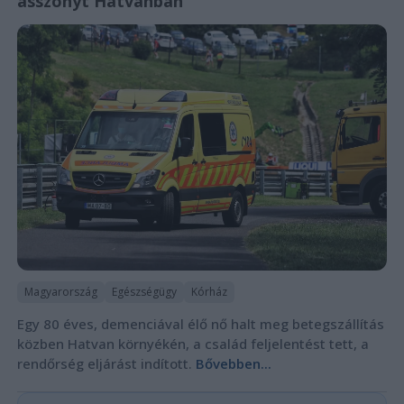
asszonyt Hatvanban
Magyarország
Egészségügy
Kórház
Egy 80 éves, demenciával élő nő halt meg betegszállítás
közben Hatvan környékén, a család feljelentést tett, a
rendőrség eljárást indított.
Bővebben...