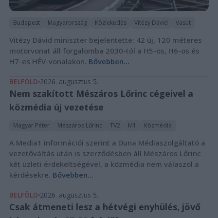
Budapest
Magyarország
Közlekedés
Vitézy Dávid
Vasút
Vitézy Dávid miniszter bejelentette: 42 új, 120 méteres
motorvonat áll forgalomba 2030-tól a H5-ös, H6-os és
H7-es HÉV-vonalakon.
Bővebben...
BELFÖLD
2026. augusztus 5.
Nem szakított Mészáros Lőrinc cégeivel a
közmédia új vezetése
Magyar Péter
Mészáros Lőrinc
TV2
M1
Közmédia
A Media1 információi szerint a Duna Médiaszolgáltató a
vezetőváltás után is szerződésben áll Mészáros Lőrinc
két üzleti érdekeltségével, a közmédia nem válaszol a
kérdésekre.
Bővebben...
BELFÖLD
2026. augusztus 5.
Csak átmeneti lesz a hétvégi enyhülés, jövő