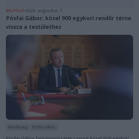
BELFÖLD
2026. augusztus 7.
Pósfai Gábor: közel 900 egykori rendőr térne
vissza a testülethez
Rendőrség
Pósfai Gábor
Pósfai Gábor belügyminiszter szerint közel 900 egykori