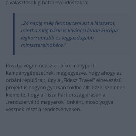
a választásokig hátralévő időszakra:
„24 napig még fenntartani azt a látszatot,
mintha még bárki is kíváncsi lenne Európa
legkorruptabb és leggazdagabb
miniszterelnökére.”
Posztja végén odaszúrt a kormánypárti
kampánygépezetnek, megjegyezve, hogy ahogy az
orbáni repülőrajt, úgy a „Fidesz Travel” elnevezésű
projekt is nagyon gyorsan földbe állt. Ezzel szemben
kiemelte, hogy a Tisza Párt országjárásán a
„rendszerváltó magyarok” önként, mosolyogva
vesznek részt a rendezvényeken.