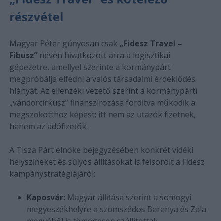
részvétel
Magyar Péter gúnyosan csak
„Fidesz Travel –
Fibusz”
néven hivatkozott arra a logisztikai
gépezetre, amellyel szerinte a kormánypárt
megpróbálja elfedni a valós társadalmi érdeklődés
hiányát. Az ellenzéki vezető szerint a kormánypárti
„vándorcirkusz” finanszírozása fordítva működik a
megszokotthoz képest: itt nem az utazók fizetnek,
hanem az adófizetők.
A Tisza Párt elnöke bejegyzésében konkrét vidéki
helyszíneket és súlyos állításokat is felsorolt a Fidesz
kampánystratégiájáról:
Kaposvár:
Magyar állítása szerint a somogyi
megyeszékhelyre a szomszédos Baranya és Zala
megyéből is tömegesen szállítottak