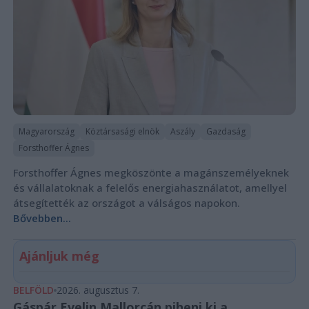
Magyarország
Köztársasági elnök
Aszály
Gazdaság
Forsthoffer Ágnes
Forsthoffer Ágnes megköszönte a magánszemélyeknek
és vállalatoknak a felelős energiahasználatot, amellyel
átsegítették az országot a válságos napokon.
Bővebben...
Ajánljuk még
BELFÖLD
2026. augusztus 7.
Gáspár Evelin Mallorcán piheni ki a