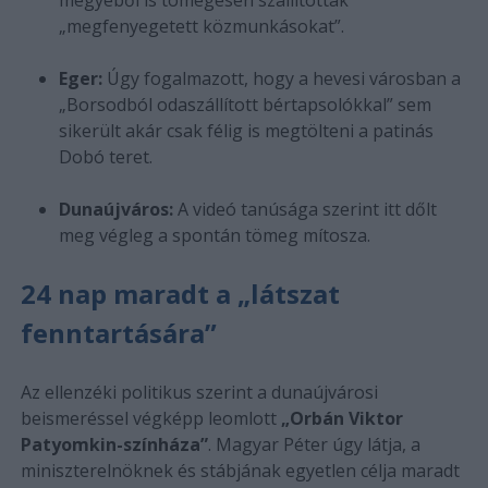
„megfenyegetett közmunkásokat”.
Eger:
Úgy fogalmazott, hogy a hevesi városban a
„Borsodból odaszállított bértapsolókkal” sem
sikerült akár csak félig is megtölteni a patinás
Dobó teret.
Dunaújváros:
A videó tanúsága szerint itt dőlt
meg végleg a spontán tömeg mítosza.
24 nap maradt a „látszat
fenntartására”
Az ellenzéki politikus szerint a dunaújvárosi
beismeréssel végképp leomlott
„Orbán Viktor
Patyomkin-színháza”
. Magyar Péter úgy látja, a
miniszterelnöknek és stábjának egyetlen célja maradt