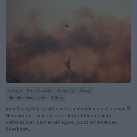
Időjárás
Klímaváltozás
Tudomány
Aszály
Globális felmelegedés
Hőség
Jong Szong Kuk kutató szerint a most kialakuló szuper-El
Niño drámai, akár visszafordíthatatlan éghajlati
változásokat idézhet elő egyes ökoszisztémákban.
Bővebben...