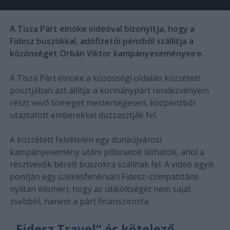
A Tisza Párt elnöke videóval bizonyítja, hogy a
Fidesz buszokkal, adófizetői pénzből szállítja a
közönséget Orbán Viktor kampányeseményeire.
A Tisza Párt elnöke a közösségi oldalán közzétett
posztjában azt állítja: a kormánypárt rendezvényein
részt vevő tömeget mesterségesen, közpénzből
utaztatott emberekkel duzzasztják fel.
A közzétett felvételen egy dunaújvárosi
kampányesemény utáni pillanatok láthatók, ahol a
résztvevők bérelt buszokra szállnak fel. A videó egyik
pontján egy székesfehérvári Fidesz-szimpatizáns
nyíltan elismeri, hogy az útiköltségét nem saját
zsebből, hanem a párt finanszírozta.
„Fidesz Travel” és kötelező