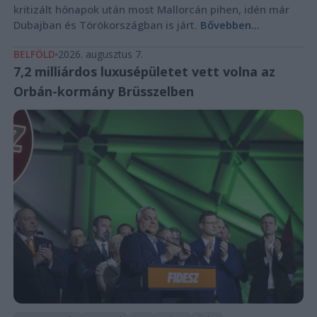
kritizált hónapok után most Mallorcán pihen, idén már
Dubajban és Törökországban is járt.
Bővebben...
BELFÖLD
2026. augusztus 7.
7,2 milliárdos luxusépületet vett volna az
Orbán-kormány Brüsszelben