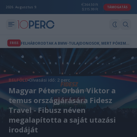
364.50 Ft
2026. Augusztus 9.
TÁMOGATÁS
315.99 Ft
F
ELHÁBORODTAK A BMW-TULAJDONOSOK, MERT PÓKEMBER-REKLÁM JELENT MEG AZ AUTÓIK FEDÉLZETI KÉPERNYŐJÉN
FRISS
BELFÖLD
Olvasási idő: 2 perc
Magyar Péter: Orbán Viktor a
temus országjárására Fidesz
Travel - Fibusz néven
megalapította a saját utazási
irodáját