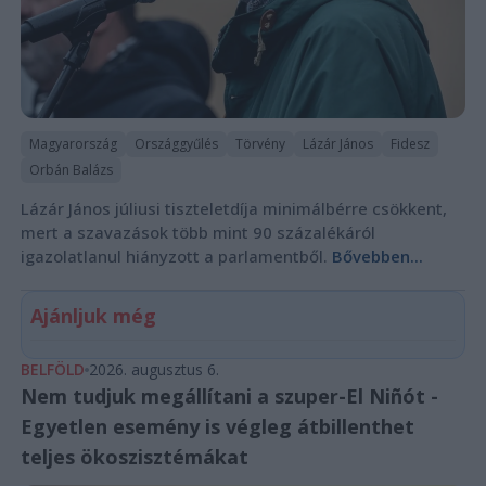
Magyarország
Országgyűlés
Törvény
Lázár János
Fidesz
Orbán Balázs
Lázár János júliusi tiszteletdíja minimálbérre csökkent,
mert a szavazások több mint 90 százalékáról
igazolatlanul hiányzott a parlamentből.
Bővebben...
Ajánljuk még
BELFÖLD
2026. augusztus 6.
Nem tudjuk megállítani a szuper-El Niñót -
Egyetlen esemény is végleg átbillenthet
teljes ökoszisztémákat