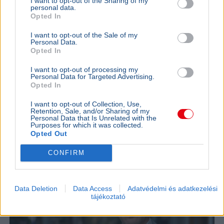
I want to opt-out of the Sharing of my
personal data.
Opted In
I want to opt-out of the Sale of my
Personal Data.
Opted In
Magyar Péter
Köztársasági elnök
I want to opt-out of processing my
Magyar Péter szerint nem lesz meglepetés a
Personal Data for Targeted Advertising.
Opted In
köztársasági elnökjelöltek neveiben, a parlament
kedden választ a három jelölt közül.
Bővebben...
I want to opt-out of Collection, Use,
Retention, Sale, and/or Sharing of my
Personal Data that Is Unrelated with the
BELFÖLD
2026. augusztus 7.
Purposes for which it was collected.
Online felületen várják a javaslatokat a
Opted Out
közmédia megújításához
CONFIRM
Data Deletion
Data Access
Adatvédelmi és adatkezelési
tájékoztató