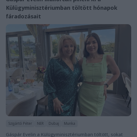
Külügyminisztériumban töltött hónapok
fáradozásait
Szijjártó Péter
NER
Dubaj
Munka
Gáspár Evelin a Külügyminisztériumban töltött, sokat