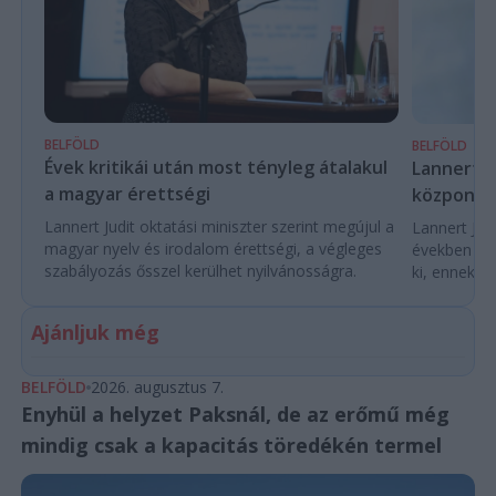
BELFÖLD
BELFÖLD
Évek kritikái után most tényleg átalakul
Lannert Ju
a magyar érettségi
központo
Lannert Judit oktatási miniszter szerint megújul a
Lannert Judi
magyar nyelv és irodalom érettségi, a végleges
években túl
szabályozás ősszel kerülhet nyilvánosságra.
ki, ennek m
Ajánljuk még
BELFÖLD
2026. augusztus 7.
Enyhül a helyzet Paksnál, de az erőmű még
mindig csak a kapacitás töredékén termel