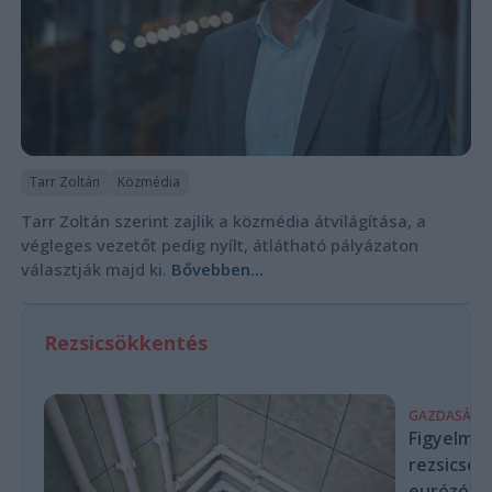
Tarr Zoltán
Közmédia
Tarr Zoltán szerint zajlik a közmédia átvilágítása, a
végleges vezetőt pedig nyílt, átlátható pályázaton
választják majd ki.
Bővebben...
Rezsicsökkentés
GAZDASÁG
Figyelmez
rezsicsök
eurózóná