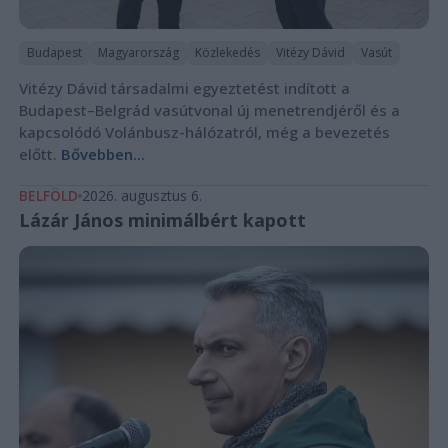
Budapest
Magyarország
Közlekedés
Vitézy Dávid
Vasút
Vitézy Dávid társadalmi egyeztetést indított a
Budapest–Belgrád vasútvonal új menetrendjéről és a
kapcsolódó Volánbusz-hálózatról, még a bevezetés
előtt.
Bővebben...
BELFÖLD
2026. augusztus 6.
Lázár János minimálbért kapott