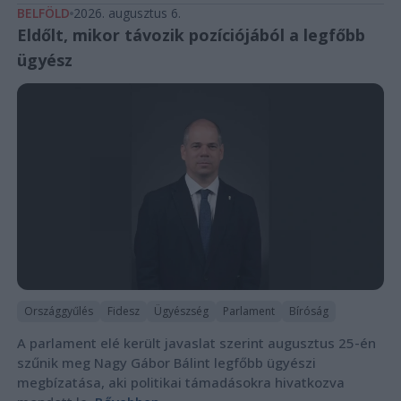
BELFÖLD
2026. augusztus 6.
Eldőlt, mikor távozik pozíciójából a legfőbb
ügyész
Országgyűlés
Fidesz
Ügyészség
Parlament
Bíróság
A parlament elé került javaslat szerint augusztus 25-én
szűnik meg Nagy Gábor Bálint legfőbb ügyészi
megbízatása, aki politikai támadásokra hivatkozva