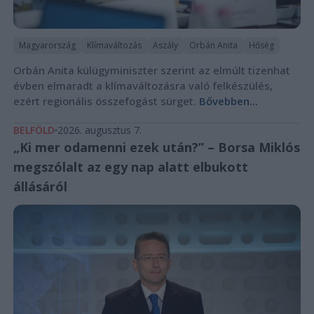
Magyarország
Klímaváltozás
Aszály
Orbán Anita
Hőség
Orbán Anita külügyminiszter szerint az elmúlt tizenhat
évben elmaradt a klímaváltozásra való felkészülés,
ezért regionális összefogást sürget.
Bővebben...
BELFÖLD
2026. augusztus 7.
„Ki mer odamenni ezek után?” – Borsa Miklós
megszólalt az egy nap alatt elbukott
állásáról