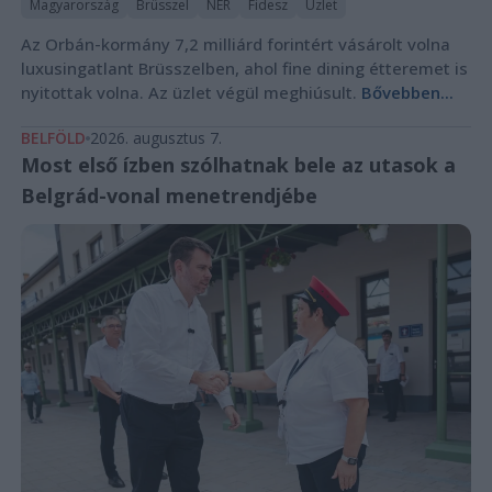
Magyarország
Brüsszel
NER
Fidesz
Üzlet
Az Orbán-kormány 7,2 milliárd forintért vásárolt volna
luxusingatlant Brüsszelben, ahol fine dining étteremet is
nyitottak volna. Az üzlet végül meghiúsult.
Bővebben...
BELFÖLD
2026. augusztus 7.
Most első ízben szólhatnak bele az utasok a
Belgrád-vonal menetrendjébe