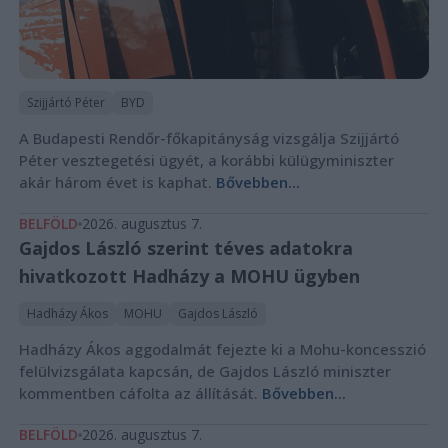
Szijjártó Péter
BYD
A Budapesti Rendőr-főkapitányság vizsgálja Szijjártó
Péter vesztegetési ügyét, a korábbi külügyminiszter
akár három évet is kaphat.
Bővebben...
BELFÖLD
2026. augusztus 7.
Gajdos László szerint téves adatokra
hivatkozott Hadházy a MOHU ügyben
Hadházy Ákos
MOHU
Gajdos László
Hadházy Ákos aggodalmát fejezte ki a Mohu-koncesszió
felülvizsgálata kapcsán, de Gajdos László miniszter
kommentben cáfolta az állítását.
Bővebben...
BELFÖLD
2026. augusztus 7.