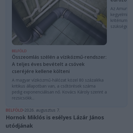
Az Amundi 
kegyelmi id
kritériumok
szükségese
BELFÖLD
Összeomlás szélén a víziközmű-rendszer:
A teljes éves bevételt a csövek
cseréjére kellene költeni
A magyar víziközmű-hálózat közel 80 százaléka
kritikus állapotban van, a csőtörések száma
pedig exponenciálisan nő. Kovács Károly szerint a
rezsicsökk...
BELFÖLD
2026. augusztus 7.
Hornok Miklós is esélyes Lázár János
utódjának