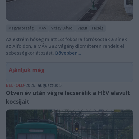
Magyarország
MÁV
Vitézy Dávid
Vasút
Hőség
Az extrém hőség miatt 58 fokosra forrósodtak a sínek
az Alföldön, a MÁV 282 vágánykilométeren rendelt el
sebességkorlátozást.
Bővebben...
Ajánljuk még
BELFÖLD
2026. augusztus 5.
Ötven év után végre lecserélik a HÉV elavult
kocsijait