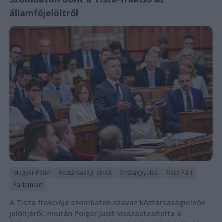
államfőjelöltről
Magyar Péter
Köztársasági elnök
Országgyűlés
Tisza Párt
Parlament
A Tisza frakciója szombaton szavaz köztársaságielnök-
jelöltjéről, miután Polgár Judit visszautasította a