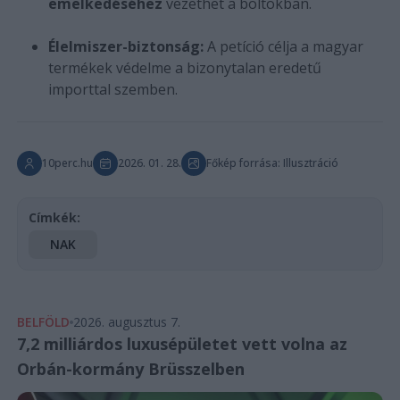
emelkedéséhez
vezethet a boltokban.
Élelmiszer-biztonság:
A petíció célja a magyar
termékek védelme a bizonytalan eredetű
importtal szemben.
10perc.hu
2026. 01. 28.
Főkép forrása: Illusztráció
Címkék:
NAK
BELFÖLD
2026. augusztus 7.
7,2 milliárdos luxusépületet vett volna az
Orbán-kormány Brüsszelben