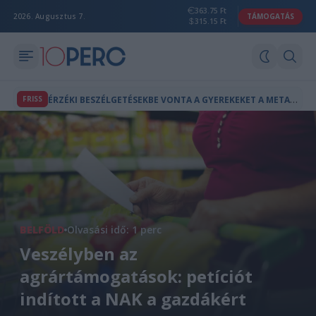
363.75 Ft
2026. Augusztus 7.
TÁMOGATÁS
315.15 Ft
É
RZÉKI BESZÉLGETÉSEKBE VONTA A GYEREKEKET A META CHATBOTJA - 567 MILLIÓ DOLLÁROS BÍRSÁGOT KAP
FRISS
BELFÖLD
Olvasási idő: 1 perc
Veszélyben az
agrártámogatások: petíciót
indított a NAK a gazdákért