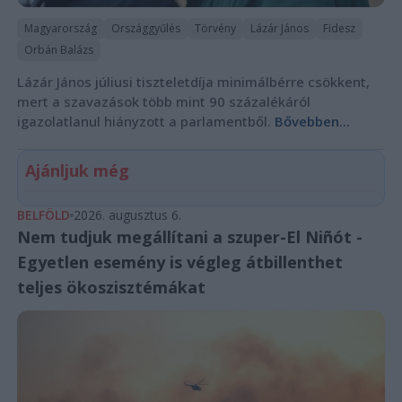
Magyarország
Országgyűlés
Törvény
Lázár János
Fidesz
Orbán Balázs
Lázár János júliusi tiszteletdíja minimálbérre csökkent,
mert a szavazások több mint 90 százalékáról
igazolatlanul hiányzott a parlamentből.
Bővebben...
Ajánljuk még
BELFÖLD
2026. augusztus 6.
Nem tudjuk megállítani a szuper-El Niñót -
Egyetlen esemény is végleg átbillenthet
teljes ökoszisztémákat