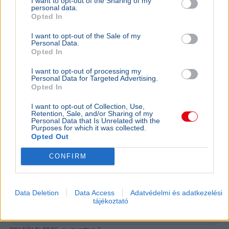
I want to opt-out of the Sharing of my
personal data.
cseréjére kellene költeni
Opted In
A magyar víziközmű-hálózat közel 80 százaléka
kritikus állapotban van, a csőtörések száma
I want to opt-out of the Sale of my
Personal Data.
pedig exponenciálisan nő. Kovács Károly szerint a
Opted In
rezsicsökk...
I want to opt-out of processing my
BELFÖLD
2026. augusztus 6.
Personal Data for Targeted Advertising.
Opted In
Orbán Gáspár hatszor repült honvédségi
gépen Csádba és Nigerbe
I want to opt-out of Collection, Use,
Retention, Sale, and/or Sharing of my
Personal Data that Is Unrelated with the
Orbán Viktor
Gulyás Gergely
Csád
Honvédelem
Purposes for which it was collected.
Pálinkás Szilveszter
Opted Out
A Magyar Honvédség válasza szerint Orbán Gáspár
CONFIRM
hatszor utazott katonai gépen Csádba és Nigerbe a
titkolt afrikai misszió előkészítése idején.
Bővebben...
Data Deletion
Data Access
Adatvédelmi és adatkezelési
tájékoztató
Ajánljuk még