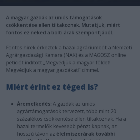
A magyar gazdák az uniós támogatások
csökkentése ellen tiltakoznak. Mutatjuk, miért
fontos ez neked a bolti árak szempontjából.
Fontos hírek érkeztek a hazai agráriumból: a Nemzeti
Agrárgazdasági Kamara (NAK) és a MAGOSZ online
petíciót indított „Megvédjük a magyar földet!
Megvédjük a magyar gazdákat!” címmel.
Miért érint ez téged is?
Áremelkedés:
A gazdák az uniós
agrártámogatások tervezett, több mint 20
százalékos csökkentése ellen tiltakoznak. Ha a
hazai termelők kevesebb pénzt kapnak, az
hosszú távon az
élelmiszerárak további