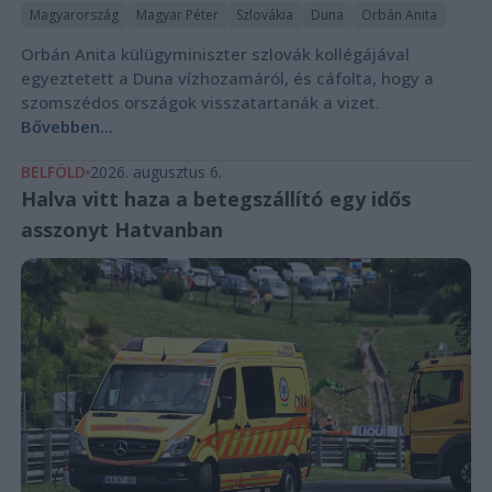
Magyarország
Magyar Péter
Szlovákia
Duna
Orbán Anita
Orbán Anita külügyminiszter szlovák kollégájával
egyeztetett a Duna vízhozamáról, és cáfolta, hogy a
szomszédos országok visszatartanák a vizet.
Bővebben...
BELFÖLD
2026. augusztus 6.
Halva vitt haza a betegszállító egy idős
asszonyt Hatvanban