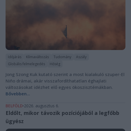
Időjárás
Klímaváltozás
Tudomány
Aszály
Globális felmelegedés
Hőség
Jong Szong Kuk kutató szerint a most kialakuló szuper-El
Niño drámai, akár visszafordíthatatlan éghajlati
változásokat idézhet elő egyes ökoszisztémákban.
Bővebben...
BELFÖLD
2026. augusztus 6.
Eldőlt, mikor távozik pozíciójából a legfőbb
ügyész