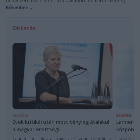
odavezető úton ismét ittas állapotban állították meg.
Bővebben...
Oktatás
BELFÖLD
BELFÖLD
Évek kritikái után most tényleg átalakul
Lannert Ju
a magyar érettségi
központo
Lannert Judit oktatási miniszter szerint megújul a
Lannert Judi