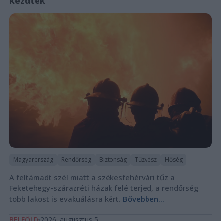
kezdtek
Magyarország
Rendőrség
Biztonság
Tűzvész
Hőség
A feltámadt szél miatt a székesfehérvári tűz a
Feketehegy-szárazréti házak felé terjed, a rendőrség
több lakost is evakuálásra kért.
Bővebben...
BELFÖLD
2026. augusztus 5.