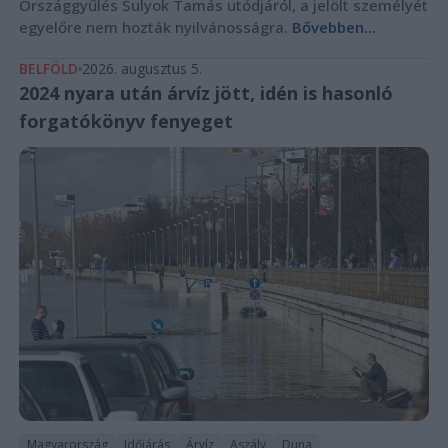
Országgyűlés Sulyok Tamás utódjáról, a jelölt személyét
egyelőre nem hozták nyilvánosságra.
Bővebben...
BELFÖLD
2026. augusztus 5.
2024 nyara után árvíz jött, idén is hasonló
forgatókönyv fenyeget
Magyarország
Időjárás
Árvíz
Aszály
Duna