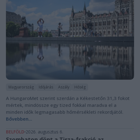
Magyarország
Időjárás
Aszály
Hőség
A HungaroMet szerint szerdán a Kékestetőn 31,3 fokot
mértek, mindössze egy tized fokkal maradva el a
minden idők legmagasabb hőmérsékleti rekordjától.
Bővebben...
BELFÖLD
2026. augusztus 6.
Szombaton dönt a Tisza-frakció az