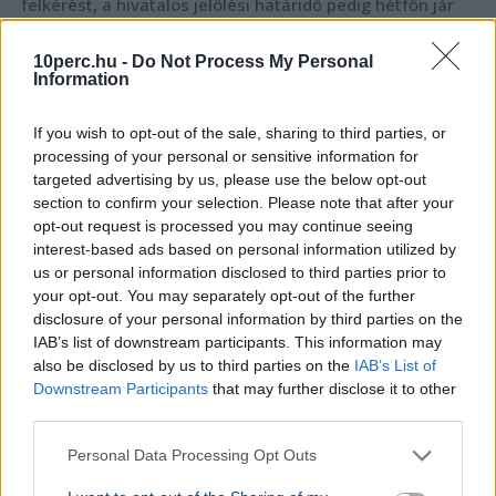
felkérést, a hivatalos jelölési határidő pedig hétfőn jár
le.
Bővebben...
10perc.hu -
Do Not Process My Personal
Information
Rezsicsökkentés
If you wish to opt-out of the sale, sharing to third parties, or
processing of your personal or sensitive information for
GAZDASÁG
targeted advertising by us, please use the below opt-out
Figyelmez
section to confirm your selection. Please note that after your
rezsicsök
opt-out request is processed you may continue seeing
interest-based ads based on personal information utilized by
eurózóná
us or personal information disclosed to third parties prior to
Az Amundi 
your opt-out. You may separately opt-out of the further
kegyelmi id
disclosure of your personal information by third parties on the
kritériumok
IAB’s list of downstream participants. This information may
szükségese
also be disclosed by us to third parties on the
IAB’s List of
Downstream Participants
that may further disclose it to other
third parties.
BELFÖLD
Personal Data Processing Opt Outs
Összeomlás szélén a víziközmű-rendszer:
A teljes éves bevételt a csövek