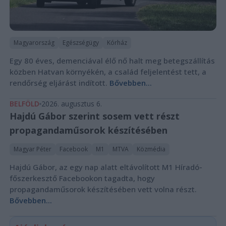
Magyarország
Egészségügy
Kórház
Egy 80 éves, demenciával élő nő halt meg betegszállítás
közben Hatvan környékén, a család feljelentést tett, a
rendőrség eljárást indított.
Bővebben...
BELFÖLD
2026. augusztus 6.
Hajdú Gábor szerint sosem vett részt
propagandaműsorok készítésében
Magyar Péter
Facebook
M1
MTVA
Közmédia
Hajdú Gábor, az egy nap alatt eltávolított M1 Híradó-
főszerkesztő Facebookon tagadta, hogy
propagandaműsorok készítésében vett volna részt.
Bővebben...