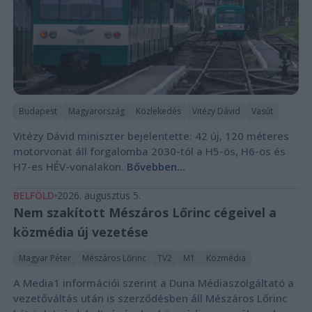
Budapest
Magyarország
Közlekedés
Vitézy Dávid
Vasút
Vitézy Dávid miniszter bejelentette: 42 új, 120 méteres
motorvonat áll forgalomba 2030-tól a H5-ös, H6-os és
H7-es HÉV-vonalakon.
Bővebben...
BELFÖLD
2026. augusztus 5.
Nem szakított Mészáros Lőrinc cégeivel a
közmédia új vezetése
Magyar Péter
Mészáros Lőrinc
TV2
M1
Közmédia
A Media1 információi szerint a Duna Médiaszolgáltató a
vezetőváltás után is szerződésben áll Mészáros Lőrinc