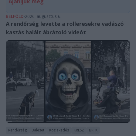
Ajánljuk még
BELFÖLD
2026. augusztus 6.
A rendőrség levette a rolleresekre vadászó
kaszás halált ábrázoló videót
Rendőrség
Baleset
Közlekedés
KRESZ
BRFK