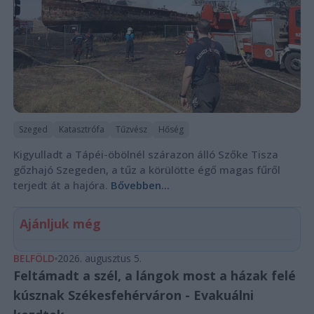
Szeged
Katasztrófa
Tűzvész
Hőség
Kigyulladt a Tápéi-öbölnél szárazon álló Szőke Tisza
gőzhajó Szegeden, a tűz a körülötte égő magas fűről
terjedt át a hajóra.
Bővebben...
Ajánljuk még
BELFÖLD
2026. augusztus 5.
Feltámadt a szél, a lángok most a házak felé
kúsznak Székesfehérváron - Evakuálni