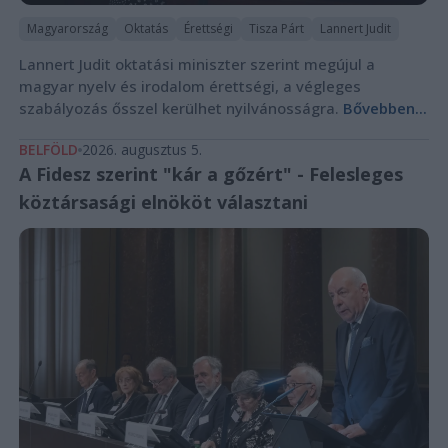
Magyarország
Oktatás
Érettségi
Tisza Párt
Lannert Judit
Lannert Judit oktatási miniszter szerint megújul a
magyar nyelv és irodalom érettségi, a végleges
szabályozás ősszel kerülhet nyilvánosságra.
Bővebben...
BELFÖLD
2026. augusztus 5.
A Fidesz szerint "kár a gőzért" - Felesleges
köztársasági elnököt választani