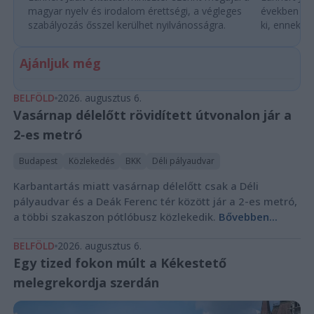
magyar nyelv és irodalom érettségi, a végleges
években túl
szabályozás ősszel kerülhet nyilvánosságra.
ki, ennek m
Ajánljuk még
BELFÖLD
2026. augusztus 6.
Vasárnap délelőtt rövidített útvonalon jár a
2-es metró
Budapest
Közlekedés
BKK
Déli pályaudvar
Karbantartás miatt vasárnap délelőtt csak a Déli
pályaudvar és a Deák Ferenc tér között jár a 2-es metró,
a többi szakaszon pótlóbusz közlekedik.
Bővebben...
BELFÖLD
2026. augusztus 6.
Egy tized fokon múlt a Kékestető
melegrekordja szerdán