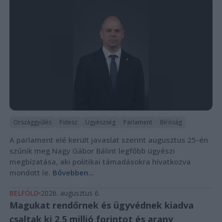
Országgyűlés
Fidesz
Ügyészség
Parlament
Bíróság
A parlament elé került javaslat szerint augusztus 25-én
szűnik meg Nagy Gábor Bálint legfőbb ügyészi
megbízatása, aki politikai támadásokra hivatkozva
mondott le.
Bővebben...
BELFÖLD
2026. augusztus 6.
Magukat rendőrnek és ügyvédnek kiadva
csaltak ki 2,5 millió forintot és arany