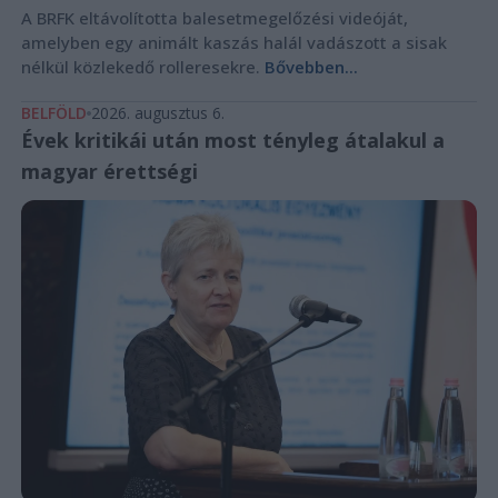
A BRFK eltávolította balesetmegelőzési videóját,
amelyben egy animált kaszás halál vadászott a sisak
nélkül közlekedő rolleresekre.
Bővebben...
BELFÖLD
2026. augusztus 6.
Évek kritikái után most tényleg átalakul a
magyar érettségi