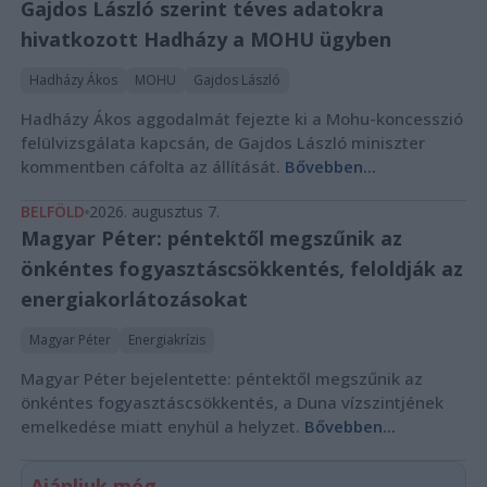
Gajdos László szerint téves adatokra
hivatkozott Hadházy a MOHU ügyben
Hadházy Ákos
MOHU
Gajdos László
Hadházy Ákos aggodalmát fejezte ki a Mohu-koncesszió
felülvizsgálata kapcsán, de Gajdos László miniszter
kommentben cáfolta az állítását.
Bővebben...
BELFÖLD
2026. augusztus 7.
Magyar Péter: péntektől megszűnik az
önkéntes fogyasztáscsökkentés, feloldják az
energiakorlátozásokat
Magyar Péter
Energiakrízis
Magyar Péter bejelentette: péntektől megszűnik az
önkéntes fogyasztáscsökkentés, a Duna vízszintjének
emelkedése miatt enyhül a helyzet.
Bővebben...
Ajánljuk még