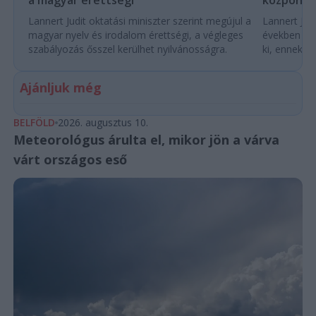
központo
Lannert Judit oktatási miniszter szerint megújul a
Lannert Judi
magyar nyelv és irodalom érettségi, a végleges
években túl
szabályozás ősszel kerülhet nyilvánosságra.
ki, ennek m
Ajánljuk még
BELFÖLD
2026. augusztus 10.
Meteorológus árulta el, mikor jön a várva
várt országos eső