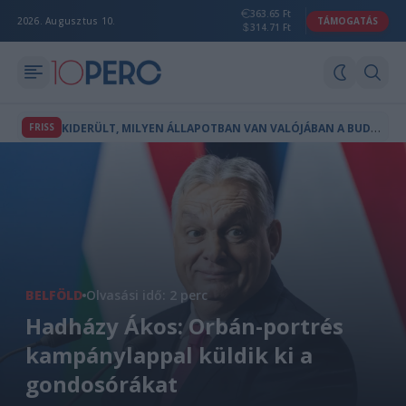
363.65 Ft
2026. Augusztus 10.
TÁMOGATÁS
314.71 Ft
K
IDERÜLT, MILYEN ÁLLAPOTBAN VAN VALÓJÁBAN A BUDAPESTI PLANETÁRIUM
FRISS
BELFÖLD
Olvasási idő: 2 perc
Hadházy Ákos: Orbán-portrés
kampánylappal küldik ki a
gondosórákat