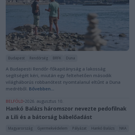
Budapest
Rendőrség
BRFK
Duna
A Budapesti Rendőr-főkapitányság a lakosság
segítségét kéri, miután egy feltehetően második
világháborús robbanótest nyomtalanul eltűnt a Duna
medréből.
Bővebben...
BELFÖLD
2026. augusztus 10.
Hankó Balázs háromszor nevezte pedofilnak
a Lili és a bátorság bábelőadást
Magyarország
Gyermekvédelem
Pályázat
Hankó Balázs
NKA