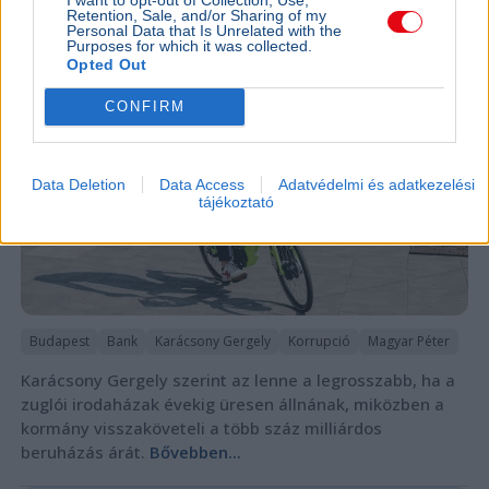
Retention, Sale, and/or Sharing of my
Personal Data that Is Unrelated with the
Purposes for which it was collected.
Opted Out
CONFIRM
Data Deletion
Data Access
Adatvédelmi és adatkezelési
tájékoztató
Budapest
Bank
Karácsony Gergely
Korrupció
Magyar Péter
Karácsony Gergely szerint az lenne a legrosszabb, ha a
zuglói irodaházak évekig üresen állnának, miközben a
kormány visszaköveteli a több száz milliárdos
beruházás árát.
Bővebben...