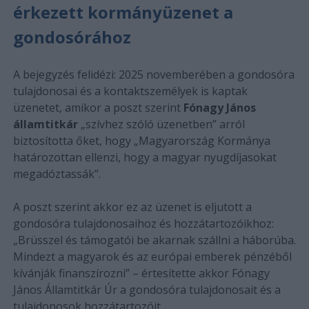
érkezett kormányüzenet a
gondosórához
A bejegyzés felidézi: 2025 novemberében a gondosóra
tulajdonosai és a kontaktszemélyek is kaptak
üzenetet, amikor a poszt szerint
Fónagy János
államtitkár
„szívhez szóló üzenetben” arról
biztosította őket, hogy „Magyarország Kormánya
határozottan ellenzi, hogy a magyar nyugdíjasokat
megadóztassák”.
A poszt szerint akkor ez az üzenet is eljutott a
gondosóra tulajdonosaihoz és hozzátartozóikhoz:
„Brüsszel és támogatói be akarnak szállni a háborúba.
Mindezt a magyarok és az európai emberek pénzéből
kívánják finanszírozni” – értesítette akkor Fónagy
János Államtitkár Úr a gondosóra tulajdonosait és a
tulajdonosok hozzátartozóit.