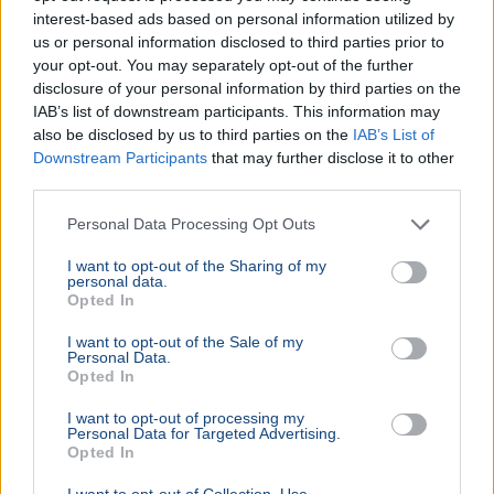
eurózóná
interest-based ads based on personal information utilized by
us or personal information disclosed to third parties prior to
Az Amundi 
your opt-out. You may separately opt-out of the further
kegyelmi id
disclosure of your personal information by third parties on the
kritériumok
IAB’s list of downstream participants. This information may
szükségese
also be disclosed by us to third parties on the
IAB’s List of
Downstream Participants
that may further disclose it to other
third parties.
BELFÖLD
Personal Data Processing Opt Outs
Összeomlás szélén a víziközmű-rendszer:
A teljes éves bevételt a csövek
I want to opt-out of the Sharing of my
cseréjére kellene költeni
personal data.
Opted In
A magyar víziközmű-hálózat közel 80 százaléka
kritikus állapotban van, a csőtörések száma
I want to opt-out of the Sale of my
pedig exponenciálisan nő. Kovács Károly szerint a
Personal Data.
Opted In
rezsicsökk...
I want to opt-out of processing my
BELFÖLD
2026. augusztus 10.
Personal Data for Targeted Advertising.
300 milliárd forintot követel vissza a
Opted In
kormány a zuglói irodabiznisztől
I want to opt-out of Collection, Use,