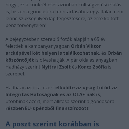
hogy „ez a konkrét eset azonban költségvetési csalás
is, hiszen a gondosóra fenntartásához egyáltalán nem
lenne szükség ilyen lap terjesztésére, az erre költött
pénz törvénytelen”.
A bejegyzésben szereplő fotók alapján a 65 év
felettiek a kampányanyagban
Orbán Viktor
arcképével két helyen is találkozhatnak
, és
Orbán
köszöntőjét
is olvashatják. A pár oldalas anyagban
Hadházy szerint
Nyitrai Zsolt
és
Koncz Zsófia
is
szerepel.
Hadházy azt írta, ezért
elküldte az újság fotóit az
Integritás Hatóságnak és az OLAF-nak is
,
utóbbinak azért, mert állítása szerint a gondosóra
részben EU-s pénzből finanszírozott
.
A poszt szerint korábban is