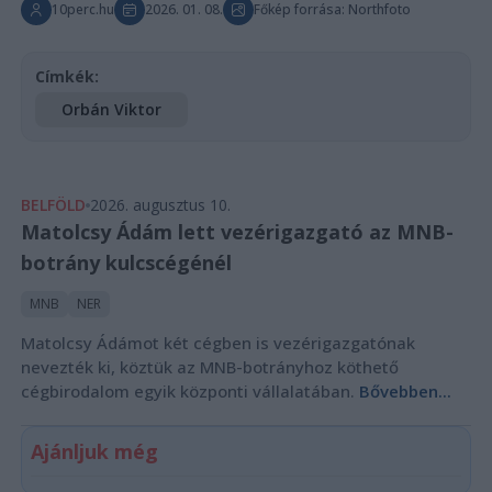
10perc.hu
2026. 01. 08.
Főkép forrása: Northfoto
Címkék:
Orbán Viktor
BELFÖLD
2026. augusztus 10.
Matolcsy Ádám lett vezérigazgató az MNB-
botrány kulcscégénél
MNB
NER
Matolcsy Ádámot két cégben is vezérigazgatónak
nevezték ki, köztük az MNB-botrányhoz köthető
cégbirodalom egyik központi vállalatában.
Bővebben...
Ajánljuk még