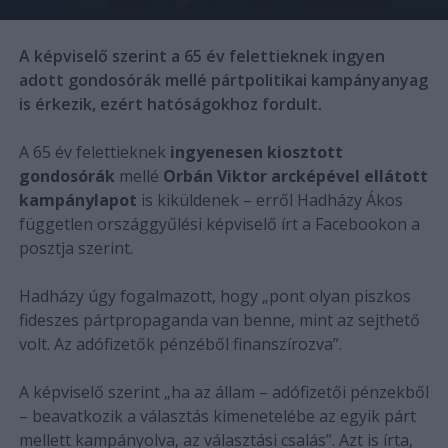
A képviselő szerint a 65 év felettieknek ingyen
adott gondosórák mellé pártpolitikai kampányanyag
is érkezik, ezért hatóságokhoz fordult.
A 65 év felettieknek
ingyenesen kiosztott
gondosórák
mellé
Orbán Viktor arcképével ellátott
kampánylapot
is kiküldenek – erről Hadházy Ákos
független országgyűlési képviselő írt a Facebookon a
posztja szerint.
Hadházy úgy fogalmazott, hogy „pont olyan piszkos
fideszes pártpropaganda van benne, mint az sejthető
volt. Az adófizetők pénzéből finanszírozva”.
A képviselő szerint „ha az állam – adófizetői pénzekből
– beavatkozik a választás kimenetelébe az egyik párt
mellett kampányolva, az választási csalás”. Azt is írta,