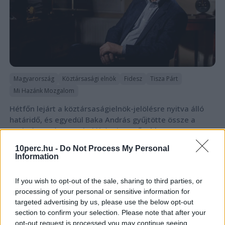
Magyarország
Köztársasági elnök
Fidesz
Tisza Párt
Mi Hazánk Mozgalom
Hétfőn lejárt a köztársaságielnök-jelölésre nyitva álló
határidő, és egyedül Baka András gyűjtötte össze a
szükséges támogató aláírásokat.
Bővebben...
10perc.hu -
Do Not Process My Personal
Information
Rezsicsökkentés
If you wish to opt-out of the sale, sharing to third parties, or
processing of your personal or sensitive information for
GAZDASÁG
targeted advertising by us, please use the below opt-out
Figyelmez
section to confirm your selection. Please note that after your
rezsicsök
opt-out request is processed you may continue seeing