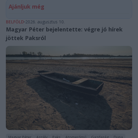
Ajánljuk még
BELFÖLD
2026. augusztus 10.
Magyar Péter bejelentette: végre jó hírek
jöttek Paksról
Magyar Péter
Aszály
Paks
Atomerőmű
Gazdaság
Duna