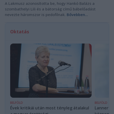
A Lakmusz azonosította be, hogy Hankó Balázs a
szombathelyi Lili és a bátorság című bábelőadást
nevezte háromszor is pedofilnak.
Bővebben...
Oktatás
BELFÖLD
BELFÖLD
Évek kritikái után most tényleg átalakul
Lannert Ju
a magyar érettségi