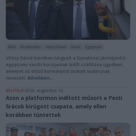
MÁV
Közlekedés
Vitézy Dávid
Vasút
Egyiptom
Vitézy Dávid Kairóban tárgyalt a Dunakeszi Járműjavító
egyiptomi vasúti kocsijainak leállt szállítása ügyében,
amelyet az előző kormánytól örökölt kudarcnak
nevezett.
Bővebben...
BELFÖLD
2026. augusztus 10.
Azon a platformon indított műsort a Pesti
Srácok kirúgott csapata, amely ellen
korábban tüntettek