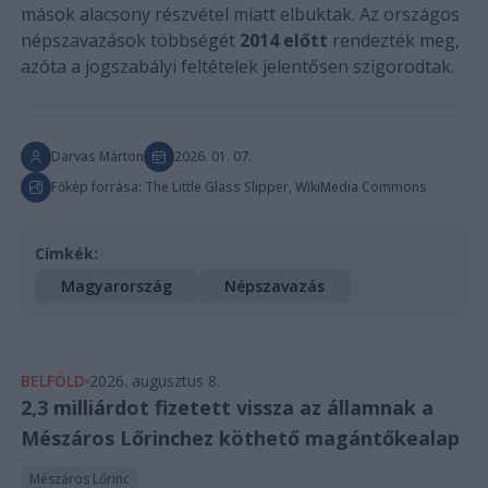
mások alacsony részvétel miatt elbuktak. Az országos
népszavazások többségét
2014 előtt
rendezték meg,
azóta a jogszabályi feltételek jelentősen szigorodtak.
Darvas Márton
2026. 01. 07.
Főkép forrása: The Little Glass Slipper, WikiMedia Commons
Címkék:
Magyarország
Népszavazás
BELFÖLD
2026. augusztus 8.
2,3 milliárdot fizetett vissza az államnak a
Mészáros Lőrinchez köthető magántőkealap
Mészáros Lőrinc