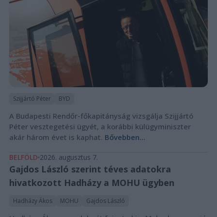
Szijjártó Péter
BYD
A Budapesti Rendőr-főkapitányság vizsgálja Szijjártó
Péter vesztegetési ügyét, a korábbi külügyminiszter
akár három évet is kaphat.
Bővebben...
BELFÖLD
2026. augusztus 7.
Gajdos László szerint téves adatokra
hivatkozott Hadházy a MOHU ügyben
Hadházy Ákos
MOHU
Gajdos László