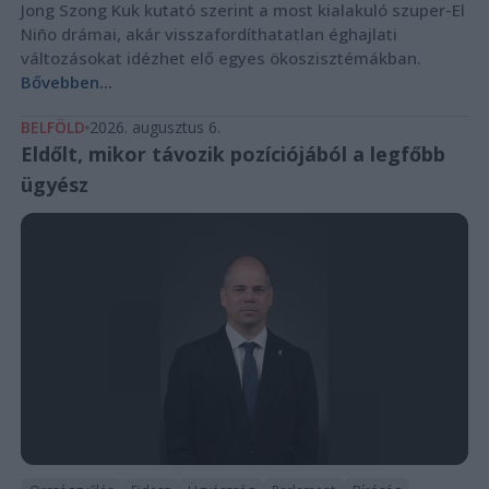
Jong Szong Kuk kutató szerint a most kialakuló szuper-El
Niño drámai, akár visszafordíthatatlan éghajlati
változásokat idézhet elő egyes ökoszisztémákban.
Bővebben...
BELFÖLD
2026. augusztus 6.
Eldőlt, mikor távozik pozíciójából a legfőbb
ügyész