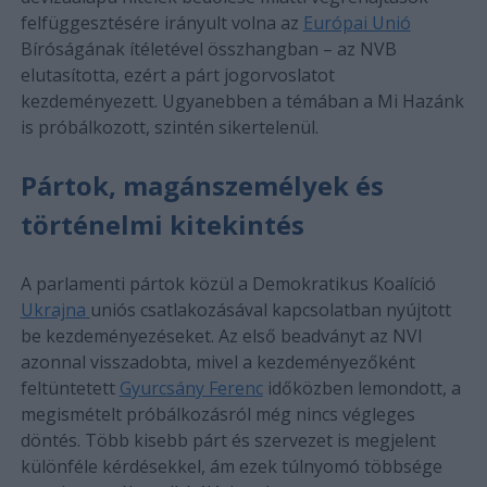
felfüggesztésére irányult volna az
Európai Unió
Bíróságának ítéletével összhangban – az NVB
elutasította, ezért a párt jogorvoslatot
kezdeményezett. Ugyanebben a témában a Mi Hazánk
is próbálkozott, szintén sikertelenül.
Pártok, magánszemélyek és
történelmi kitekintés
A parlamenti pártok közül a Demokratikus Koalíció
Ukrajna
uniós csatlakozásával kapcsolatban nyújtott
be kezdeményezéseket. Az első beadványt az NVI
azonnal visszadobta, mivel a kezdeményezőként
feltüntetett
Gyurcsány Ferenc
időközben lemondott, a
megismételt próbálkozásról még nincs végleges
döntés. Több kisebb párt és szervezet is megjelent
különféle kérdésekkel, ám ezek túlnyomó többsége