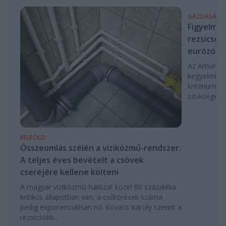
GAZDASÁG
Figyelmez
rezsicsök
eurózóná
Az Amundi 
kegyelmi id
kritériumok
szükségese
BELFÖLD
Összeomlás szélén a víziközmű-rendszer:
A teljes éves bevételt a csövek
cseréjére kellene költeni
A magyar víziközmű-hálózat közel 80 százaléka
kritikus állapotban van, a csőtörések száma
pedig exponenciálisan nő. Kovács Károly szerint a
rezsicsökk...