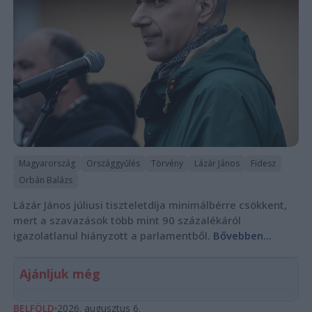
Magyarország
Országgyűlés
Törvény
Lázár János
Fidesz
Orbán Balázs
Lázár János júliusi tiszteletdíja minimálbérre csökkent,
mert a szavazások több mint 90 százalékáról
igazolatlanul hiányzott a parlamentből.
Bővebben...
Ajánljuk még
BELFÖLD
2026. augusztus 6.