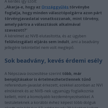
A kérdés így szólt:
„
Akarja-e, hogy az
Országgyűlés
törvénybe
foglalja, hogy minden választópolgárra azon párt
törvényjavaslatai vonatkozzanak, mint törvény,
amely pártra a választások alkalmával
szavazott?
”
A kérelmet az NVB elutasította, és az ügyben
felülvizsgálati eljárás sem indult
, ami a beadvány
jellegére tekintettel nem volt meglepő.
Sok beadvány, kevés érdemi esély
A Népszava összesítése szerint
több, már
benyújtásakor is értelmezhetetlennek tűnő
referendum-javaslat érkezett, ezekkel azonban az NVI
elnökének és az NVB-nek ugyanúgy foglalkoznia
kellett, mint a komolyabb kezdeményezésekkel. A
testületeknek a korábbi évhez képest több dolguk