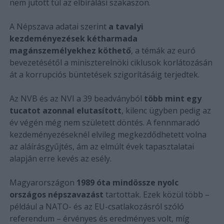
nem jutott túl az elbírálási szakaszon.
A Népszava adatai szerint
a tavalyi
kezdeményezések kétharmada
magánszemélyekhez köthető
, a témák az euró
bevezetésétől a miniszterelnöki ciklusok korlátozásán
át a korrupciós büntetések szigorításáig terjedtek.
Az NVB és az NVI a 39 beadványból
több mint egy
tucatot azonnal elutasított
, kilenc ügyben pedig az
év végén még nem született döntés. A fennmaradó
kezdeményezéseknél elvileg megkezdődhetett volna
az aláírásgyűjtés, ám az elmúlt évek tapasztalatai
alapján erre kevés az esély.
Magyarországon
1989 óta mindössze nyolc
országos népszavazást
tartottak. Ezek közül több –
például a NATO- és az EU-csatlakozásról szóló
referendum – érvényes és eredményes volt, míg