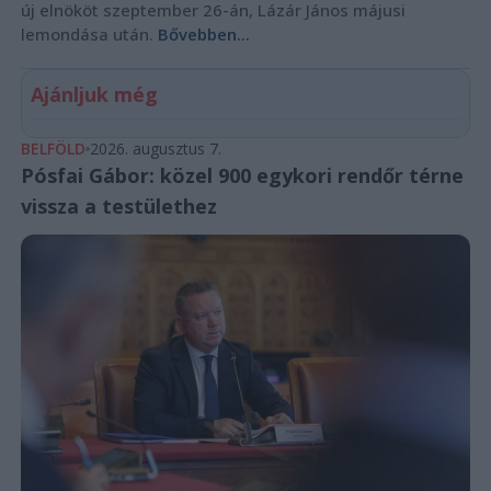
új elnököt szeptember 26-án, Lázár János májusi
lemondása után.
Bővebben...
Ajánljuk még
BELFÖLD
2026. augusztus 7.
Pósfai Gábor: közel 900 egykori rendőr térne
vissza a testülethez