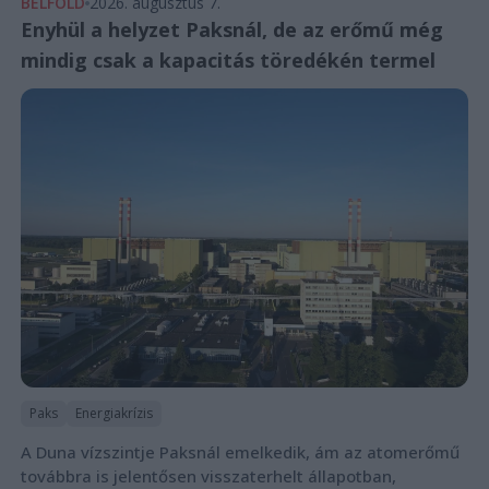
BELFÖLD
2026. augusztus 7.
Enyhül a helyzet Paksnál, de az erőmű még
mindig csak a kapacitás töredékén termel
Paks
Energiakrízis
A Duna vízszintje Paksnál emelkedik, ám az atomerőmű
továbbra is jelentősen visszaterhelt állapotban,