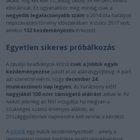
akadt: míg két éve 17, addig tavaly 39 kérdést kellett
elbírálniuk. Ez ugyanakkor még mindig csak a
negyedik legalacsonyabb szám
a 2014 óta hatályos
népszavazási törvény időszakában. A csúcs 2017 volt,
amikor
132 kezdeményezés
érkezett.
Egyetlen sikeres próbálkozás
A tavalyi beadványok közül
csak a Jobbik egyik
kezdeményezése
jutott el az aláírásgyűjtésig. A párt
azt szeretné elérni, hogy
december 24.
munkaszüneti nap legyen
, és karácsony előtt
nagyjából 100 ezer támogató aláírást
adtak le. Az
íveket jelenleg az NVI vizsgálja; ha megvan a
szükséges számú érvényes aláírás, az
Országgyűlésnek napirendre kell vennie a kérdést.
A
Jobbik
egy másik kezdeményezését – amely a
devizaalapú hitelek bedőlése miatti végrehajtások