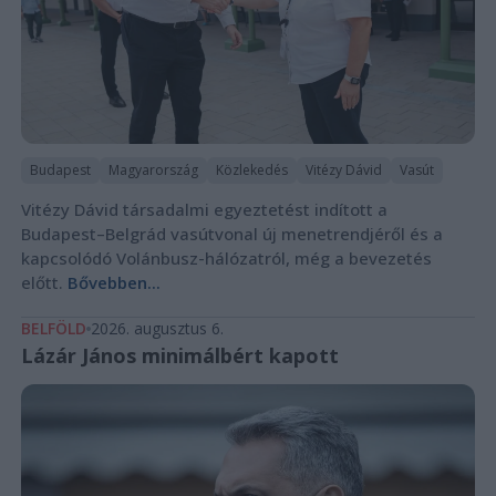
Budapest
Magyarország
Közlekedés
Vitézy Dávid
Vasút
Vitézy Dávid társadalmi egyeztetést indított a
Budapest–Belgrád vasútvonal új menetrendjéről és a
kapcsolódó Volánbusz-hálózatról, még a bevezetés
előtt.
Bővebben...
BELFÖLD
2026. augusztus 6.
Lázár János minimálbért kapott