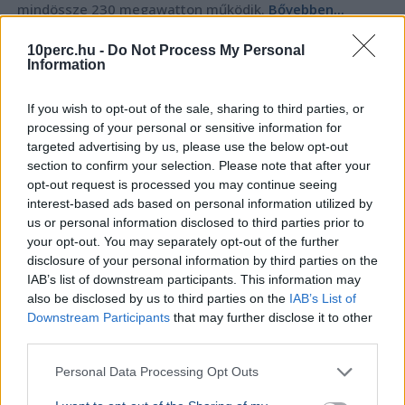
mindössze 230 megawatton működik.
Bővebben...
BELFÖLD
2026. augusztus 7.
10perc.hu -
Do Not Process My Personal
Information
Három jelöltből választ köztársasági elnököt
a parlament kedden
If you wish to opt-out of the sale, sharing to third parties, or
processing of your personal or sensitive information for
targeted advertising by us, please use the below opt-out
section to confirm your selection. Please note that after your
opt-out request is processed you may continue seeing
interest-based ads based on personal information utilized by
us or personal information disclosed to third parties prior to
your opt-out. You may separately opt-out of the further
disclosure of your personal information by third parties on the
IAB’s list of downstream participants. This information may
also be disclosed by us to third parties on the
IAB’s List of
Downstream Participants
that may further disclose it to other
third parties.
Personal Data Processing Opt Outs