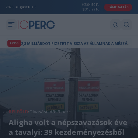
364.50 Ft
2026. Augusztus 8.
TÁMOGATÁS
315.99 Ft
2
,3 MILLIÁRDOT FIZETETT VISSZA AZ ÁLLAMNAK A MÉSZÁROS LŐRINCHEZ KÖTHETŐ MAGÁNTŐKEALAP
FRISS
BELFÖLD
Olvasási idő: 3 perc
Aligha volt a népszavazások éve
a tavalyi: 39 kezdeményezésből