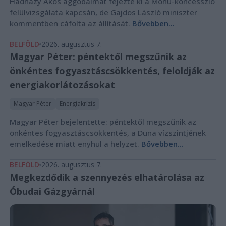
Hadházy Ákos aggodalmát fejezte ki a Mohu-koncesszió
felülvizsgálata kapcsán, de Gajdos László miniszter
kommentben cáfolta az állítását.
Bővebben...
BELFÖLD
2026. augusztus 7.
Magyar Péter: péntektől megszűnik az
önkéntes fogyasztáscsökkentés, feloldják az
energiakorlátozásokat
Magyar Péter
Energiakrízis
Magyar Péter bejelentette: péntektől megszűnik az
önkéntes fogyasztáscsökkentés, a Duna vízszintjének
emelkedése miatt enyhül a helyzet.
Bővebben...
BELFÖLD
2026. augusztus 7.
Megkezdődik a szennyezés elhatárolása az
Óbudai Gázgyárnál