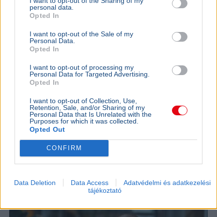
I want to opt-out of the Sharing of my
personal data.
Opted In
I want to opt-out of the Sale of my
Personal Data.
Opted In
I want to opt-out of processing my
Personal Data for Targeted Advertising.
Opted In
I want to opt-out of Collection, Use,
Magyar Péter
Köztársasági elnök
Retention, Sale, and/or Sharing of my
Personal Data that Is Unrelated with the
Purposes for which it was collected.
Magyar Péter szerint nem lesz meglepetés a
Opted Out
köztársasági elnökjelöltek neveiben, a parlament
kedden választ a három jelölt közül.
Bővebben...
CONFIRM
BELFÖLD
2026. augusztus 7.
Online felületen várják a javaslatokat a
Data Deletion
Data Access
Adatvédelmi és adatkezelési
közmédia megújításához
tájékoztató