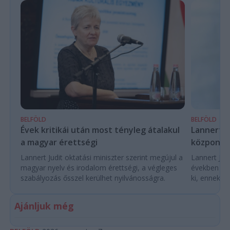
BELFÖLD
BELFÖLD
Évek kritikái után most tényleg átalakul
Lannert Ju
a magyar érettségi
központo
Lannert Judit oktatási miniszter szerint megújul a
Lannert Judi
magyar nyelv és irodalom érettségi, a végleges
években túl
szabályozás ősszel kerülhet nyilvánosságra.
ki, ennek m
Ajánljuk még