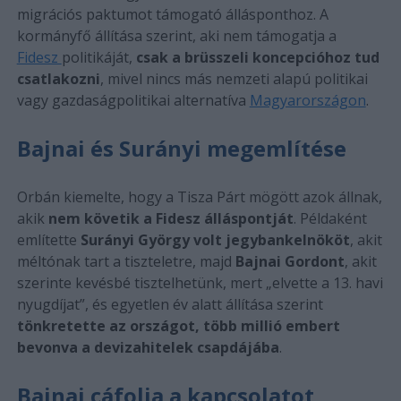
migrációs paktumot támogató állásponthoz. A
kormányfő állítása szerint, aki nem támogatja a
Fidesz
politikáját,
csak a brüsszeli koncepcióhoz tud
csatlakozni
, mivel nincs más nemzeti alapú politikai
vagy gazdaságpolitikai alternatíva
Magyarországon
.
Bajnai és Surányi megemlítése
Orbán kiemelte, hogy a Tisza Párt mögött azok állnak,
akik
nem követik a Fidesz álláspontját
. Példaként
említette
Surányi György volt jegybankelnököt
, akit
méltónak tart a tiszteletre, majd
Bajnai Gordont
, akit
szerinte kevésbé tisztelhetünk, mert „elvette a 13. havi
nyugdíjat”, és egyetlen év alatt állítása szerint
tönkretette az országot, több millió embert
bevonva a devizahitelek csapdájába
.
Bajnai cáfolja a kapcsolatot