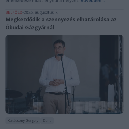
emelkedése miatt enyhül a helyzet.
Bővebben...
BELFÖLD
2026. augusztus 7.
Megkezdődik a szennyezés elhatárolása az
Óbudai Gázgyárnál
Karácsony Gergely
Duna