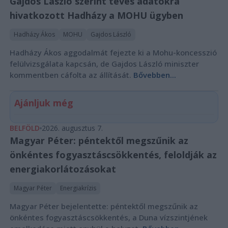
Gajdos László szerint téves adatokra
hivatkozott Hadházy a MOHU ügyben
Hadházy Ákos
MOHU
Gajdos László
Hadházy Ákos aggodalmát fejezte ki a Mohu-koncesszió
felülvizsgálata kapcsán, de Gajdos László miniszter
kommentben cáfolta az állítását.
Bővebben...
Ajánljuk még
BELFÖLD
2026. augusztus 7.
Magyar Péter: péntektől megszűnik az
önkéntes fogyasztáscsökkentés, feloldják az
energiakorlátozásokat
Magyar Péter
Energiakrízis
Magyar Péter bejelentette: péntektől megszűnik az
önkéntes fogyasztáscsökkentés, a Duna vízszintjének