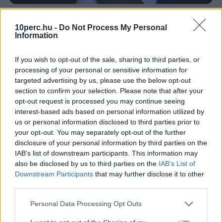
Lázár János
10perc.hu -
Do Not Process My Personal
Négy jelölt közül választhat a Magyar Tenisz Szövetség
Information
új elnököt szeptember 26-án, Lázár János májusi
lemondása után.
Bővebben...
If you wish to opt-out of the sale, sharing to third parties, or
processing of your personal or sensitive information for
BELFÖLD
2026. augusztus 7.
targeted advertising by us, please use the below opt-out
Pósfai Gábor: közel 900 egykori rendőr térne
section to confirm your selection. Please note that after your
vissza a testülethez
opt-out request is processed you may continue seeing
interest-based ads based on personal information utilized by
us or personal information disclosed to third parties prior to
your opt-out. You may separately opt-out of the further
disclosure of your personal information by third parties on the
IAB’s list of downstream participants. This information may
also be disclosed by us to third parties on the
IAB’s List of
Downstream Participants
that may further disclose it to other
third parties.
Personal Data Processing Opt Outs