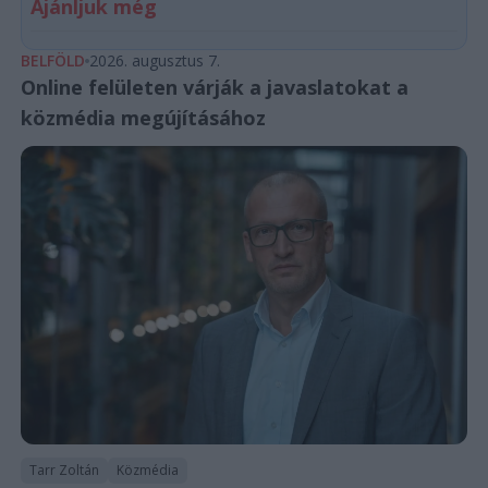
Ajánljuk még
BELFÖLD
2026. augusztus 7.
Online felületen várják a javaslatokat a
közmédia megújításához
Tarr Zoltán
Közmédia