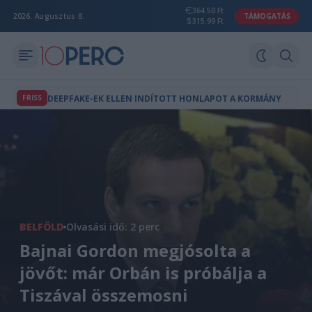
364.50 Ft
2026. Augusztus 8.
TÁMOGATÁS
315.99 Ft
FRISS
DEEPFAKE-EK ELLEN INDÍTOTT HONLAPOT A KORMÁNY
BELFÖLD
Olvasási idő: 2 perc
Bajnai Gordon megjósolta a
jövőt: már Orbán is próbálja a
Tiszával összemosni