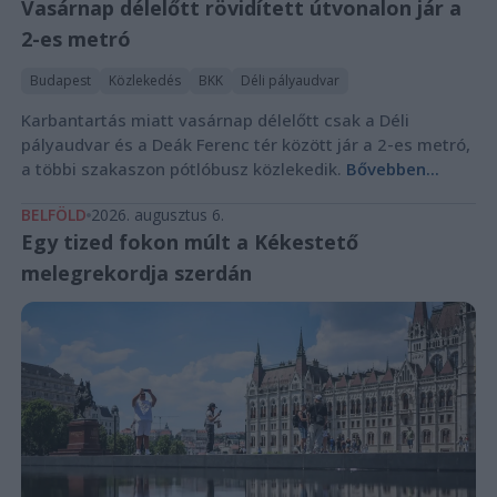
Vasárnap délelőtt rövidített útvonalon jár a
2-es metró
Budapest
Közlekedés
BKK
Déli pályaudvar
Karbantartás miatt vasárnap délelőtt csak a Déli
pályaudvar és a Deák Ferenc tér között jár a 2-es metró,
a többi szakaszon pótlóbusz közlekedik.
Bővebben...
BELFÖLD
2026. augusztus 6.
Egy tized fokon múlt a Kékestető
melegrekordja szerdán