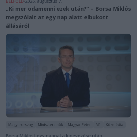
BELFÖLD
2026. augusztus 7.
„Ki mer odamenni ezek után?” – Borsa Miklós
megszólalt az egy nap alatt elbukott
állásáról
Magyarország
Miniszterelnök
Magyar Péter
M1
Közmédia
Borsa Miklóst egy nappal a kinevezése után