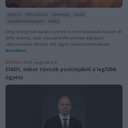
Időjárás
Klímaváltozás
Tudomány
Aszály
Globális felmelegedés
Hőség
Jong Szong Kuk kutató szerint a most kialakuló szuper-El
Niño drámai, akár visszafordíthatatlan éghajlati
változásokat idézhet elő egyes ökoszisztémákban.
Bővebben...
BELFÖLD
2026. augusztus 6.
Eldőlt, mikor távozik pozíciójából a legfőbb
ügyész