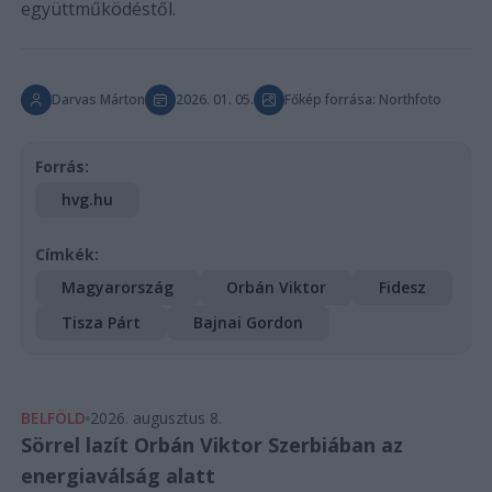
együttműködéstől.
Darvas Márton
2026. 01. 05.
Főkép forrása: Northfoto
Forrás:
hvg.hu
Címkék:
Magyarország
Orbán Viktor
Fidesz
Tisza Párt
Bajnai Gordon
BELFÖLD
2026. augusztus 8.
Sörrel lazít Orbán Viktor Szerbiában az
energiaválság alatt