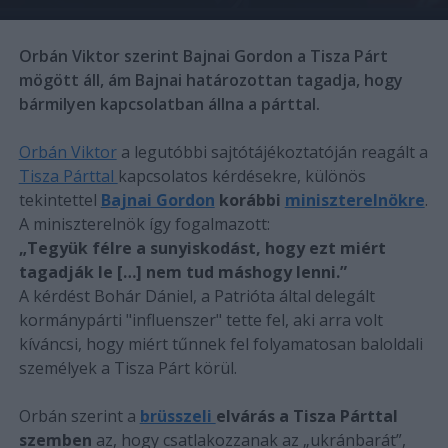
Orbán Viktor szerint Bajnai Gordon a Tisza Párt
mögött áll, ám Bajnai határozottan tagadja, hogy
bármilyen kapcsolatban állna a párttal.
Orbán Viktor
a legutóbbi sajtótájékoztatóján reagált a
Tisza Párttal
kapcsolatos kérdésekre, különös
tekintettel
Bajnai Gordon
korábbi
miniszterelnökre
.
A miniszterelnök így fogalmazott:
„Tegyük félre a sunyiskodást, hogy ezt miért
tagadják le […] nem tud máshogy lenni.”
A kérdést Bohár Dániel, a Patrióta által delegált
kormánypárti "influenszer" tette fel, aki arra volt
kíváncsi, hogy miért tűnnek fel folyamatosan baloldali
személyek a Tisza Párt körül.
Orbán szerint a
brüsszeli
elvárás a Tisza Párttal
szemben
az, hogy csatlakozzanak az „ukránbarát”,