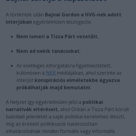
A történtek után
Bajnai Gordon a HVG-nek adott
interjúban
egyértelműen leszögezte:
Nem ismeri a Tisza Párt vezetőit
,
Nem ad nekik tanácsokat
,
Az esetleges kiforgatásra figyelmeztetett,
különösen a
NER
médiájában, ahol szerinte az
interjút
konspirációs elméletekbe ágyazva
próbálhatják majd bemutatni
.
A helyzet így egyértelműen jelzi a
politikai
narratívák eltéréseit
, ahol Orbán a Tisza Párt körüli
baloldali jelenlétet a saját politikai kereteihez illeszti,
míg az érintett politikusok határozottan
elhatárolódnak minden formális vagy informális