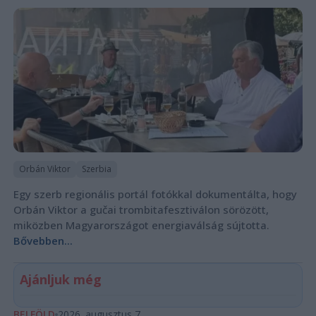
Orbán Viktor
Szerbia
Egy szerb regionális portál fotókkal dokumentálta, hogy
Orbán Viktor a gučai trombitafesztiválon sörözött,
miközben Magyarországot energiaválság sújtotta.
Bővebben...
Ajánljuk még
BELFÖLD
2026. augusztus 7.