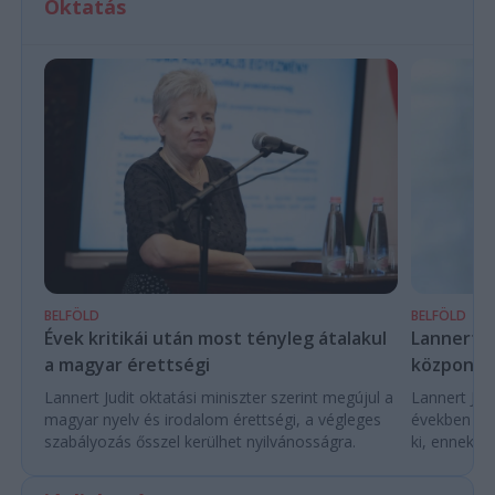
Oktatás
BELFÖLD
BELFÖLD
Évek kritikái után most tényleg átalakul
Lannert Ju
a magyar érettségi
központo
Lannert Judit oktatási miniszter szerint megújul a
Lannert Judi
magyar nyelv és irodalom érettségi, a végleges
években túl
szabályozás ősszel kerülhet nyilvánosságra.
ki, ennek m