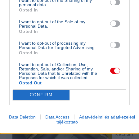
I want to opt-out of the Sharing of my
personal data.
Opted In
I want to opt-out of the Sale of my
Rendőrség
Pósfai Gábor
Personal Data.
Opted In
Pósfai Gábor belügyminiszter szerint közel 900 egykori
rendőr jelezte, hogy visszatérne, a teljes bértáblát pedig
I want to opt-out of processing my
Personal Data for Targeted Advertising.
átalakítják.
Bővebben...
Opted In
I want to opt-out of Collection, Use,
Retention, Sale, and/or Sharing of my
Rezsicsökkentés
Personal Data that Is Unrelated with the
Purposes for which it was collected.
Opted Out
GAZDASÁG
CONFIRM
Figyelmez
rezsicsök
eurózóná
Data Deletion
Data Access
Adatvédelmi és adatkezelési
Az Amundi 
tájékoztató
kegyelmi id
kritériumok