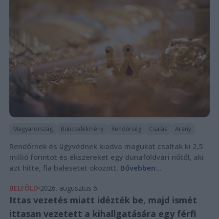
Magyarország
Bűncselekmény
Rendőrség
Csalás
Arany
Rendőrnek és ügyvédnek kiadva magukat csaltak ki 2,5
millió forintot és ékszereket egy dunaföldvári nőtől, aki
azt hitte, fia balesetet okozott.
Bővebben...
BELFÖLD
2026. augusztus 6.
Ittas vezetés miatt idézték be, majd ismét
ittasan vezetett a kihallgatására egy férfi