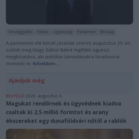
Országgyűlés
Fidesz
Ügyészség
Parlament
Bíróság
A parlament elé került javaslat szerint augusztus 25-én
szűnik meg Nagy Gábor Bálint legfőbb ügyészi
megbízatása, aki politikai támadásokra hivatkozva
mondott le.
Bővebben...
Ajánljuk még
BELFÖLD
2026. augusztus 6.
Magukat rendőrnek és ügyvédnek kiadva
csaltak ki 2,5 millió forintot és arany
ékszereket egy dunaföldvári nőtől a rablók