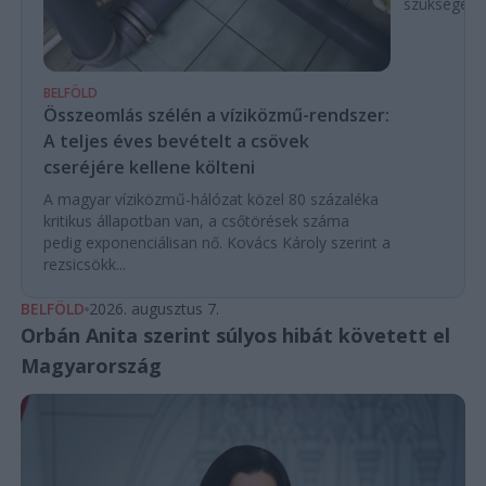
szükségese
BELFÖLD
Összeomlás szélén a víziközmű-rendszer:
A teljes éves bevételt a csövek
cseréjére kellene költeni
A magyar víziközmű-hálózat közel 80 százaléka
kritikus állapotban van, a csőtörések száma
pedig exponenciálisan nő. Kovács Károly szerint a
rezsicsökk...
BELFÖLD
2026. augusztus 7.
Orbán Anita szerint súlyos hibát követett el
Magyarország