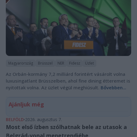
Magyarország
Brüsszel
NER
Fidesz
Üzlet
Az Orbán-kormány 7,2 milliárd forintért vásárolt volna
luxusingatlant Brüsszelben, ahol fine dining étteremet is
nyitottak volna. Az üzlet végül meghiúsult.
Bővebben...
Ajánljuk még
BELFÖLD
2026. augusztus 7.
Most első ízben szólhatnak bele az utasok a
Belgrád-vonal menetrendjébe