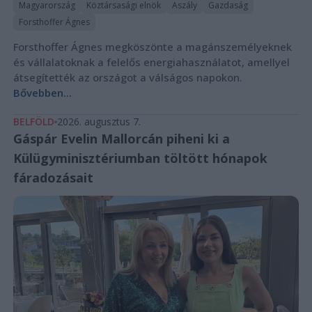
Magyarország
Köztársasági elnök
Aszály
Gazdaság
Forsthoffer Ágnes
Forsthoffer Ágnes megköszönte a magánszemélyeknek
és vállalatoknak a felelős energiahasználatot, amellyel
átsegítették az országot a válságos napokon.
Bővebben...
BELFÖLD
2026. augusztus 7.
Gáspár Evelin Mallorcán piheni ki a
Külügyminisztériumban töltött hónapok
fáradozásait