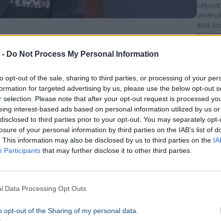
célpont
ukráno
első ö
már me
10p
 -
Do Not Process My Personal Information
KÜLFÖL
Zelen
to opt-out of the sale, sharing to third parties, or processing of your per
formation for targeted advertising by us, please use the below opt-out s
nem 
r selection. Please note that after your opt-out request is processed y
terüle
eing interest-based ads based on personal information utilized by us or
függe
disclosed to third parties prior to your opt-out. You may separately opt-
losure of your personal information by third parties on the IAB’s list of
ameri
. This information may also be disclosed by us to third parties on the
IA
elnök
Participants
that may further disclose it to other third parties.
Ukrajn
Volodim
Amerik
l Data Processing Opt Outs
Zelenszk
o opt-out of the Sharing of my personal data.
hogy U