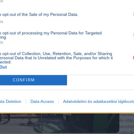
In
területe
amerika
eredmé
o opt-out of the Sale of my Personal Data.
nyomás
In
10p
to opt-out of processing my Personal Data for Targeted
ing.
BELFÖL
In
Újból
o opt-out of Collection, Use, Retention, Sale, and/or Sharing
költö
ersonal Data that Is Unrelated with the Purposes for which it
lected.
kárpá
Out
mene
CONFIRM
Ukrajn
A Magy
Szerete
ta Deletion
Data Access
Adatvédelmi és adatkezelési tájékozt
támoga
ideigle
menekü
és ellát
veszély
miközbe