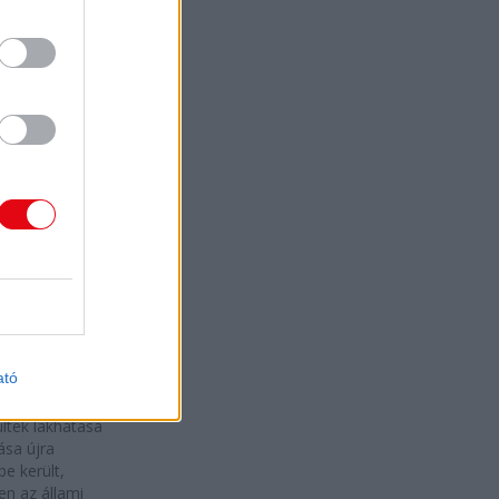
iről, függetlenül az
i elnökválasztások
nyétől vagy Trump
ától.
2024. 11.
erc.hu
01.
D
ztethetik a
taljai
külteket
a
ar Máltai
tszolgálat
ató
tásával
nesen szállásolt
ltek lakhatása
ása újra
be került,
n az állami