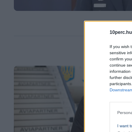
10perc.hu
If you wish 
sensitive in
confirm you
continue se
information 
further disc
participants
Downstream 
Persona
I want t