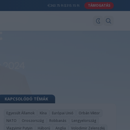
TÁMOGATÁS
363.75 Ft
315.15 Ft
KAPCSOLÓDÓ TÉMÁK
Egyesült Államok
Kína
Európai Unió
Orbán Viktor
NATO
Oroszország
Robbanás
Lengyelország
Vlagyimir Putyin
Háború
Anglia
Volodimir Zelenszkij