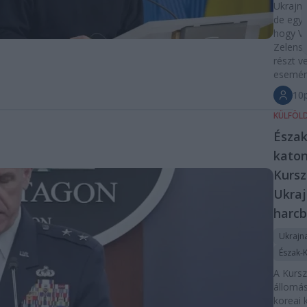
Ukrajná
de egye
hogy Vo
Zelensz
részt v
esemén
10p
KÜLFÖL
Észak
kato
Kursz
Ukraj
harcb
Ukrajn
Észak-
A Kurs
állomá
koreai 