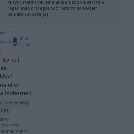
Putyin szerint Ukrajna előbb-utóbb elveszíti a
t is meghívták,
régen más országokhoz tartozó területeit,
lőre kérdéses,
például Kárpátalját
lodimir
kij személyesen
esz-e az
yen.
2024.
erc.hu
11. 06.
D
-Koreai
nák
kban:
na ellen
a léphetnek
a
Oroszország
Korea
zkban
sozó észak-
katonák legitim