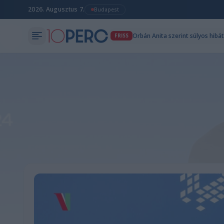
2026. Augusztus 7.
Budapest
Orbán Anita szerint súlyos hibá
FRISS