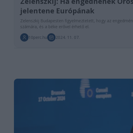
Zelenszkij: Ha engednének Oro
jelentene Európának
Zelenszkij Budapesten figyelmeztetett, hogy az engedm
számára, és a béke erővel érhető el.
10perc.hu
2024. 11. 07.