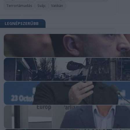
Terrortámadás
Svájc
Vatikán
LEGNÉPSZERŰBB