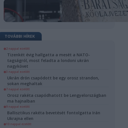
TOVÁBBI HÍREK
D
2 nappal ezelőtt
Tizenkét évig hallgatta a mesét a NATO-
nát is
tagságról, most feladta a londoni ukrán
ívták a
nagykövet
3 nappal ezelőtt
esti EU-
Ukrán drón csapódott be egy orosz strandon,
ra
sokan meghaltak
7 nappal ezelőtt
est
Orosz rakéta csapódhatott be Lengyelországban
i Unió
Ukrajna
ma hajnalban
ir Zelenszkij
9 nappal ezelőtt
Ballisztikus rakéta bevetését fontolgatta Irán
esti Európai
Ukrajna ellen
ai Közösség
lálkozójára
10 nappal ezelőtt