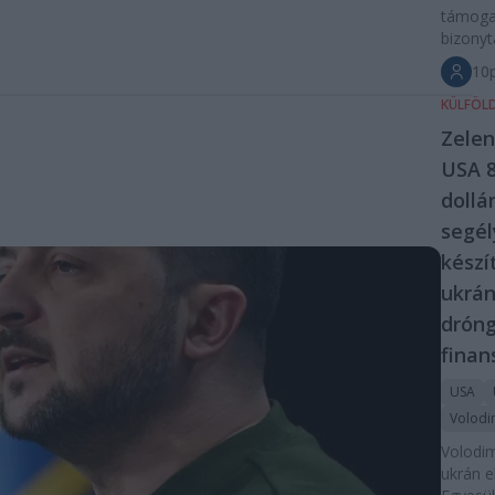
támogat
bizonyt
10p
KÜLFÖL
Zelen
USA 8
dollá
segé
készí
ukrá
dróng
finan
USA
Volodim
Volodim
ukrán e