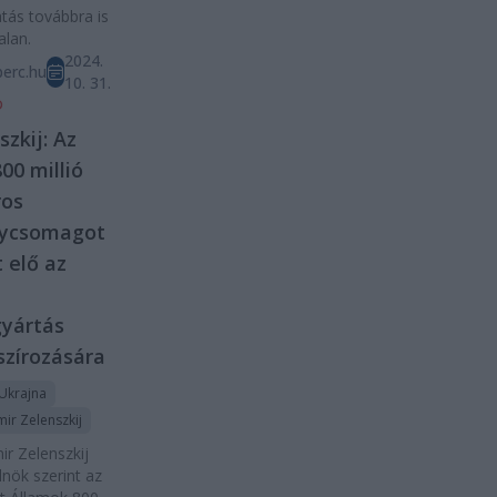
ás továbbra is
alan.
2024.
erc.hu
10. 31.
D
szkij: Az
00 millió
ros
lycsomagot
t elő az
n
yártás
szírozására
Ukrajna
ir Zelenszkij
ir Zelenszkij
lnök szerint az