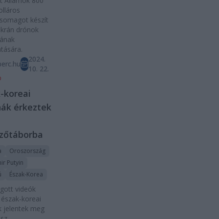
t Államok 800
olláros
csomagot készít
ukrán drónok
sának
tására.
2024.
erc.hu
10. 22.
D
-koreai
ák érkeztek
zőtáborba
a
Oroszország
ir Putyin
ú
Észak-Korea
rgott videók
 észak-koreai
 jelentek meg
osz