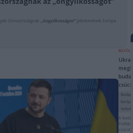
szországnak az „öngyilkosságot”
ények Oroszországnak
„öngyilkosságot”
jelentenének Európa
BELFÖL
Ukraj
megh
budap
csúcs
Budap
Európa
Volodim
A budap
Politik
csúcsta