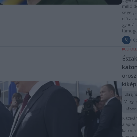
Egyesül
millió d
segély
elő az 
gyártá
támoga
10p
KÜLFÖL
Észak
katon
orosz
kikép
Ukrajn
Vlagyim
Hábor
Kiszivá
alapján
katonák
egy or