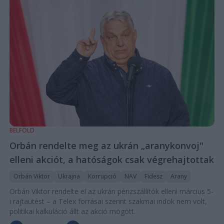
BELFÖLD
Orbán rendelte meg az ukrán „aranykonvoj"
elleni akciót, a hatóságok csak végrehajtottak
Orbán Viktor
Ukrajna
Korrupció
NAV
Fidesz
Arany
Orbán Viktor rendelte el az ukrán pénzszállítók elleni március 5-
i rajtaütést – a Telex forrásai szerint szakmai indok nem volt,
politikai kalkuláció állt az akció mögött.