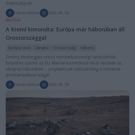
Zelenszkijnek.
Darvas Márton
2026. 05. 29.
BELFÖLD
A Kreml kimondta: Európa már háborúban áll
Oroszországgal
Európai Unió
Ukrajna
Oroszország
Háború
Dmitrij Medvegyev orosz nemzetbiztonsági tanácselnök-
helyettes szerint az EU államai közvetlenül részt vesznek az
ukrajnai háborúban – a nyilatkozat valószínűleg a romániai
dróntámadásra reagál.
Darvas Márton
2026. 05. 29.