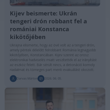
Kijev beismerte: Ukrán
tengeri drón robbant fel a
romániai Konstanca
kikötőjében
Ukrajna elismerte, hogy az övé volt az a tengeri drón,
amely péntek délelőtt felrobbant Románia legnagyobb
kikötőjében, Konstancában. Kijev szerint az orosz
elektronikai hadviselés miatt veszítették el az irányítást
az eszköz felett. Bár sérült nincs, a detonáció komoly
riadalmat és tömeges part menti evakuálást okozott.
Darvas Márton
2026. 06. 05.