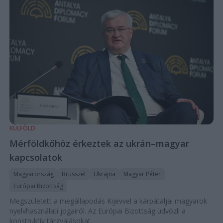
KÜLFÖLD
Mérföldkőhöz érkeztek az ukrán–magyar
kapcsolatok
Magyarország
Brüsszel
Ukrajna
Magyar Péter
Európai Bizottság
Megszületett a megállapodás Kijevvel a kárpátaljai magyarok
nyelvhasználati jogairól. Az Európai Bizottság üdvözli a
konstruktív tárgyalásokat.