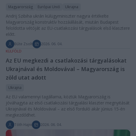
Magyarország
Európai Unió
Ukrajna
Andrij Szibiha ukrán külügyminiszter nagyra értékelte
Magyarország konstruktív hozzáállását, miután Budapest
feloldotta vétóját az EU-csatlakozási tárgyalások első klasztere
előtt.
Bűte Zsolt
2026. 06. 04.
KÜLFÖLD
Az EU megkezdi a csatlakozási tárgyalásokat
Ukrajnával és Moldovával – Magyarország is
zöld utat adott
Ukrajna
Az EU valamennyi tagállama, köztük Magyarország is
jóváhagyta az első csatlakozási tárgyalási klaszter megnyitását
Ukrajnával és Moldovával – az első forduló akár június 15-én
megkezdődhet.
Tóth Hajni
2026. 06. 04.