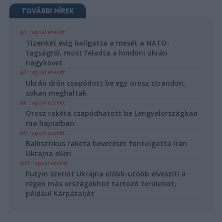
TOVÁBBI HÍREK
3 nappal ezelőtt
Tizenkét évig hallgatta a mesét a NATO-
tagságról, most feladta a londoni ukrán
nagykövet
3 nappal ezelőtt
Ukrán drón csapódott be egy orosz strandon,
sokan meghaltak
8 nappal ezelőtt
Orosz rakéta csapódhatott be Lengyelországban
ma hajnalban
9 nappal ezelőtt
Ballisztikus rakéta bevetését fontolgatta Irán
Ukrajna ellen
11 nappal ezelőtt
Putyin szerint Ukrajna előbb-utóbb elveszíti a
régen más országokhoz tartozó területeit,
például Kárpátalját