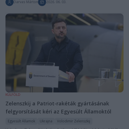
Darvas Márton
2026. 06. 03.
KÜLFÖLD
Zelenszkij a Patriot-rakéták gyártásának
felgyorsítását kéri az Egyesült Államoktól
Egyesült Államok
Ukrajna
Volodimir Zelenszkij