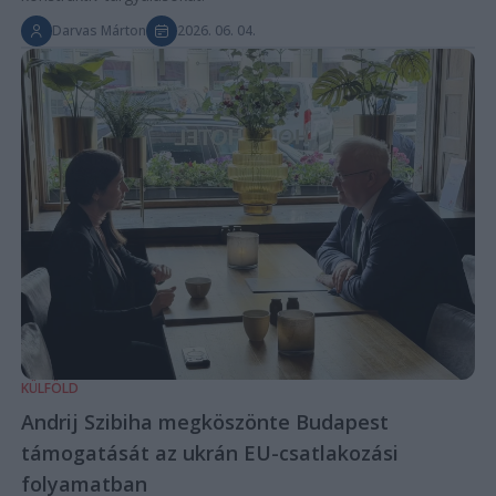
Darvas Márton
2026. 06. 04.
KÜLFÖLD
Andrij Szibiha megköszönte Budapest
támogatását az ukrán EU-csatlakozási
folyamatban