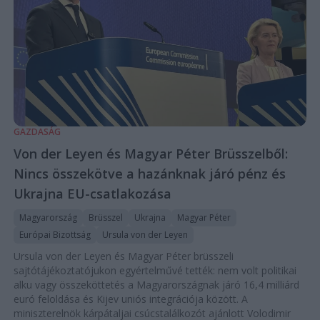
GAZDASÁG
Von der Leyen és Magyar Péter Brüsszelből:
Nincs összekötve a hazánknak járó pénz és
Ukrajna EU-csatlakozása
Magyarország
Brüsszel
Ukrajna
Magyar Péter
Európai Bizottság
Ursula von der Leyen
Ursula von der Leyen és Magyar Péter brüsszeli
sajtótájékoztatójukon egyértelművé tették: nem volt politikai
alku vagy összeköttetés a Magyarországnak járó 16,4 milliárd
euró feloldása és Kijev uniós integrációja között. A
miniszterelnök kárpátaljai csúcstalálkozót ajánlott Volodimir