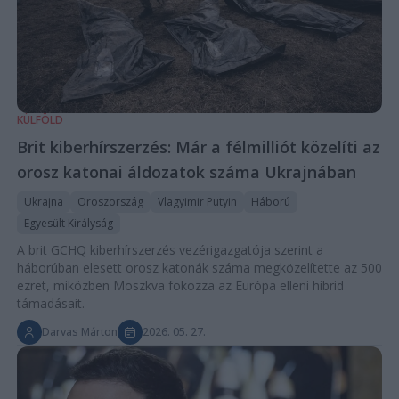
KÜLFÖLD
Brit kiberhírszerzés: Már a félmilliót közelíti az
orosz katonai áldozatok száma Ukrajnában
Ukrajna
Oroszország
Vlagyimir Putyin
Háború
Egyesült Királyság
A brit GCHQ kiberhírszerzés vezérigazgatója szerint a
háborúban elesett orosz katonák száma megközelítette az 500
ezret, miközben Moszkva fokozza az Európa elleni hibrid
támadásait.
Darvas Márton
2026. 05. 27.