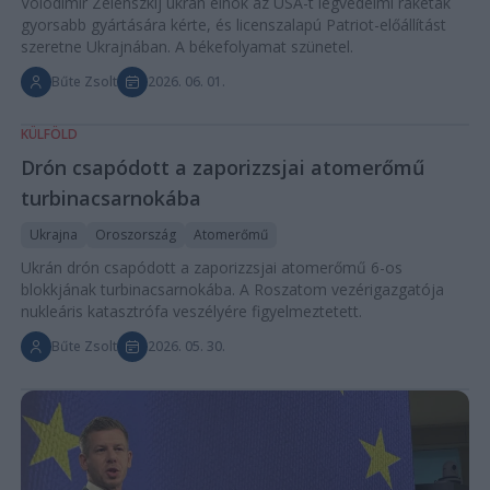
Volodimir Zelenszkij ukrán elnök az USA-t légvédelmi rakéták
gyorsabb gyártására kérte, és licenszalapú Patriot-előállítást
szeretne Ukrajnában. A békefolyamat szünetel.
Bűte Zsolt
2026. 06. 01.
KÜLFÖLD
Drón csapódott a zaporizzsjai atomerőmű
turbinacsarnokába
Ukrajna
Oroszország
Atomerőmű
Ukrán drón csapódott a zaporizzsjai atomerőmű 6-os
blokkjának turbinacsarnokába. A Roszatom vezérigazgatója
nukleáris katasztrófa veszélyére figyelmeztetett.
Bűte Zsolt
2026. 05. 30.