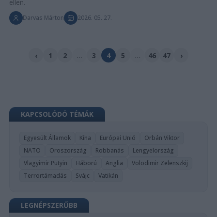
ellen.
Darvas Márton
2026. 05. 27.
‹
1
2
...
3
4
5
...
46
47
›
KAPCSOLÓDÓ TÉMÁK
Egyesült Államok
Kína
Európai Unió
Orbán Viktor
NATO
Oroszország
Robbanás
Lengyelország
Vlagyimir Putyin
Háború
Anglia
Volodimir Zelenszkij
Terrortámadás
Svájc
Vatikán
LEGNÉPSZERŰBB