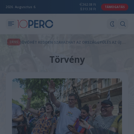
362.08 Ft
2026. Augusztus 6.
TÁMOGATÁS
313.38 Ft
J
ÖVŐHÉT KEDDEN SZAVAZHAT AZ ORSZÁGGYŰLÉS AZ ÚJ KÖZTÁRSASÁGI ELNÖKRŐL
FRISS
Törvény