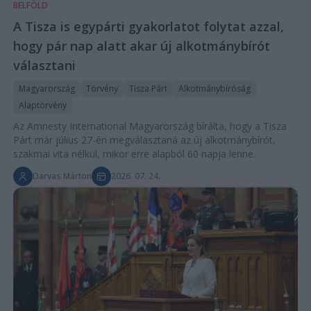
BELFÖLD
A Tisza is egypárti gyakorlatot folytat azzal,
hogy pár nap alatt akar új alkotmánybírót
választani
Magyarország
Törvény
Tisza Párt
Alkotmánybíróság
Alaptörvény
Az Amnesty International Magyarország bírálta, hogy a Tisza
Párt már július 27-én megválasztaná az új alkotmánybírót,
szakmai vita nélkül, mikor erre alapból 60 napja lenne.
Darvas Márton
2026. 07. 24.