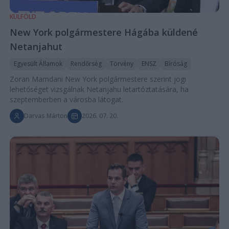
KÜLFÖLD
New York polgármestere Hágába küldené
Netanjahut
Egyesült Államok
Rendőrség
Törvény
ENSZ
Bíróság
Zoran Mamdani New York polgármestere szerint jogi
lehetőséget vizsgálnak Netanjahu letartóztatására, ha
szeptemberben a városba látogat.
Darvas Márton
2026. 07. 20.