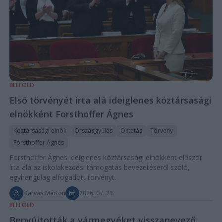
BELFÖLD
Első törvényét írta alá ideiglenes köztársasági
elnökként Forsthoffer Ágnes
Köztársasági elnök
Országgyűlés
Oktatás
Törvény
Forsthoffer Ágnes
Forsthoffer Ágnes ideiglenes köztársasági elnökként először
írta alá az iskolakezdési támogatás bevezetéséről szóló,
egyhangúlag elfogadott törvényt.
Darvas Márton
2026. 07. 23.
BELFÖLD
Benyújtották a vármegyéket visszanevező