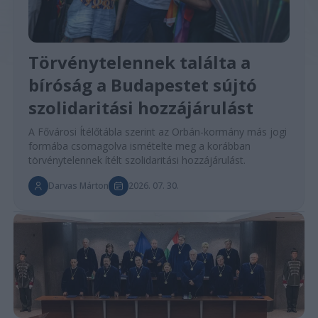
Törvénytelennek találta a
bíróság a Budapestet sújtó
szolidaritási hozzájárulást
A Fővárosi Ítélőtábla szerint az Orbán-kormány más jogi
formába csomagolva ismételte meg a korábban
törvénytelennek ítélt szolidaritási hozzájárulást.
Darvas Márton
2026. 07. 30.