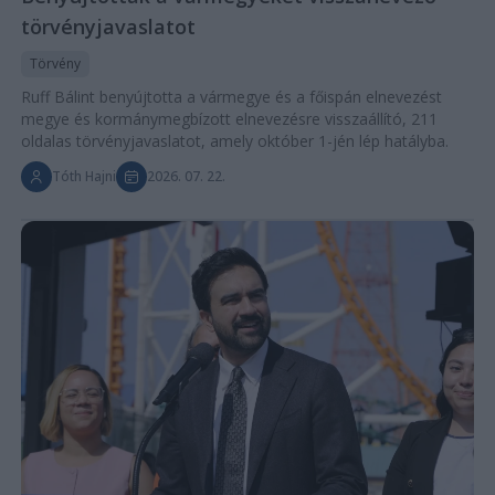
törvényjavaslatot
Törvény
Ruff Bálint benyújtotta a vármegye és a főispán elnevezést
megye és kormánymegbízott elnevezésre visszaállító, 211
oldalas törvényjavaslatot, amely október 1-jén lép hatályba.
Tóth Hajni
2026. 07. 22.