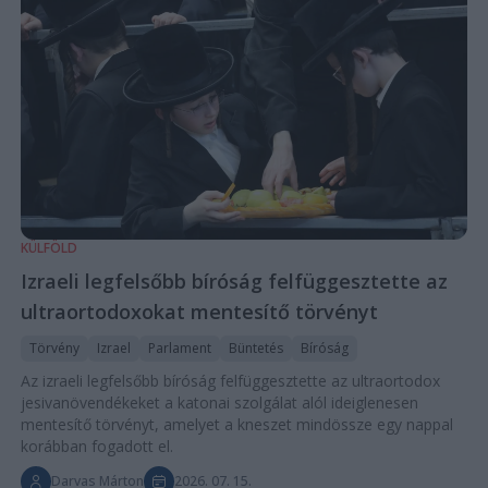
KÜLFÖLD
Izraeli legfelsőbb bíróság felfüggesztette az
ultraortodoxokat mentesítő törvényt
Törvény
Izrael
Parlament
Büntetés
Bíróság
Az izraeli legfelsőbb bíróság felfüggesztette az ultraortodox
jesivanövendékeket a katonai szolgálat alól ideiglenesen
mentesítő törvényt, amelyet a kneszet mindössze egy nappal
korábban fogadott el.
Darvas Márton
2026. 07. 15.