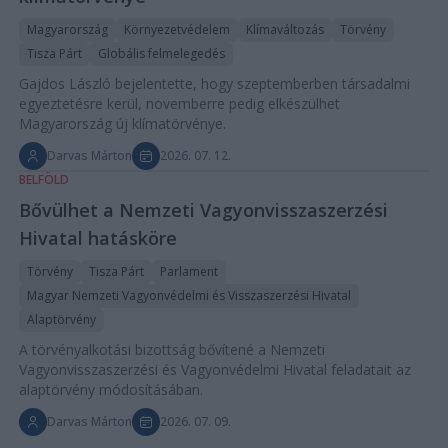
Magyarország
Környezetvédelem
Klímaváltozás
Törvény
Tisza Párt
Globális felmelegedés
Gajdos László bejelentette, hogy szeptemberben társadalmi
egyeztetésre kerül, novemberre pedig elkészülhet
Magyarország új klímatörvénye.
Darvas Márton
2026. 07. 12.
BELFÖLD
Bővülhet a Nemzeti Vagyonvisszaszerzési
Hivatal hatásköre
Törvény
Tisza Párt
Parlament
Magyar Nemzeti Vagyonvédelmi és Visszaszerzési Hivatal
Alaptörvény
A törvényalkotási bizottság bővítené a Nemzeti
Vagyonvisszaszerzési és Vagyonvédelmi Hivatal feladatait az
alaptörvény módosításában.
Darvas Márton
2026. 07. 09.