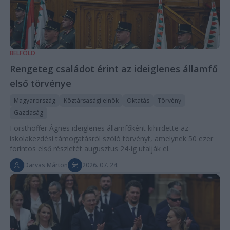
BELFÖLD
Rengeteg családot érint az ideiglenes államfő
első törvénye
Magyarország
Köztársasági elnök
Oktatás
Törvény
Gazdaság
Forsthoffer Ágnes ideiglenes államfőként kihirdette az
iskolakezdési támogatásról szóló törvényt, amelynek 50 ezer
forintos első részletét augusztus 24-ig utalják el.
Darvas Márton
2026. 07. 24.