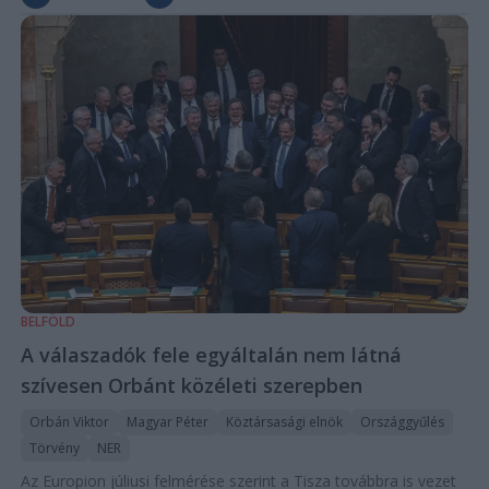
BELFÖLD
A válaszadók fele egyáltalán nem látná
szívesen Orbánt közéleti szerepben
Orbán Viktor
Magyar Péter
Köztársasági elnök
Országgyűlés
Törvény
NER
Az Europion júliusi felmérése szerint a Tisza továbbra is vezet