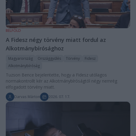
BELFÖLD
A Fidesz négy törvény miatt fordul az
Alkotmánybírósághoz
Magyarország
Országgyűlés
Törvény
Fidesz
Alkotmánybíróság
Tuzson Bence bejelentette, hogy a Fidesz utólagos
normakontrollt kér az Alkotmánybíróságtól négy nemrég
elfogadott törvény miatt.
Darvas Márton
2026. 07. 17.