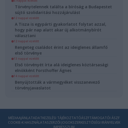
6 nappal ezelőtt
Törvénytelennek találta a bíróság a Budapestet
sújtó szolidaritási hozzájárulást
12 nappal ezelőtt
A Tisza is egypárti gyakorlatot folytat azzal,
hogy pár nap alatt akar új alkotmánybírót
választani
12 nappal ezelőtt
Rengeteg családot érint az ideiglenes államfő
első törvénye
13 nappal ezelőtt
Első törvényét írta alá ideiglenes köztársasági
elnökként Forsthoffer Ágnes
14 nappal ezelőtt
Benyújtották a vármegyéket visszanevező
törvényjavaslatot
MÉDIAAJÁNLAT
ADATKEZELÉSI TÁJÉKOZTATÓ
ÁSZF
TÁMOGATÓI ÁSZF
COOKIE-K HASZNÁLATA
SZERZŐI JOGOK
SZERKESZTŐSÉGI IRÁNYELVEK
IMPRESSZUM