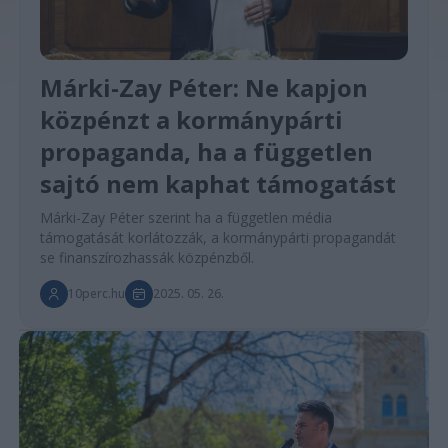
Márki-Zay Péter: Ne kapjon
közpénzt a kormánypárti
propaganda, ha a független
sajtó nem kaphat támogatást
Márki-Zay Péter szerint ha a független média
támogatását korlátozzák, a kormánypárti propagandát
se finanszírozhassák közpénzből.
10perc.hu
2025. 05. 26.