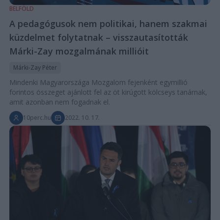
BELFÖLD
A pedagógusok nem politikai, hanem szakmai
küzdelmet folytatnak – visszautasították
Márki-Zay mozgalmának millióit
Márki-Zay Péter
Mindenki Magyarországa Mozgalom fejenként egymillió
forintos összeget ajánlott fel az öt kirúgott kölcseys tanárnak,
amit azonban nem fogadnak el.
10perc.hu
2022. 10. 17.