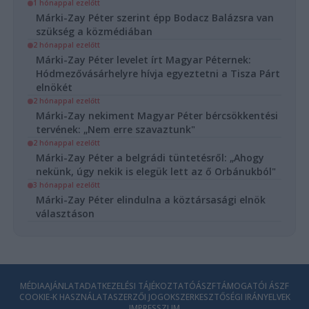
1 hónappal ezelőtt
Márki-Zay Péter szerint épp Bodacz Balázsra van
szükség a közmédiában
2 hónappal ezelőtt
Márki-Zay Péter levelet írt Magyar Péternek:
Hódmezővásárhelyre hívja egyeztetni a Tisza Párt
elnökét
2 hónappal ezelőtt
Márki-Zay nekiment Magyar Péter bércsökkentési
tervének: „Nem erre szavaztunk"
2 hónappal ezelőtt
Márki-Zay Péter a belgrádi tüntetésről: „Ahogy
nekünk, úgy nekik is elegük lett az ő Orbánukból"
3 hónappal ezelőtt
Márki-Zay Péter elindulna a köztársasági elnök
választáson
MÉDIAAJÁNLAT
ADATKEZELÉSI TÁJÉKOZTATÓ
ÁSZF
TÁMOGATÓI ÁSZF
COOKIE-K HASZNÁLATA
SZERZŐI JOGOK
SZERKESZTŐSÉGI IRÁNYELVEK
IMPRESSZUM