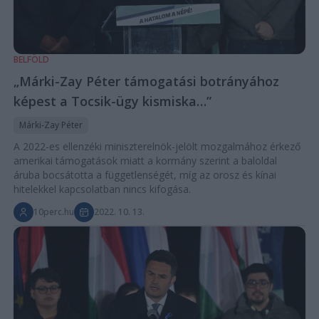
BELFÖLD
„Márki-Zay Péter támogatási botrányához
képest a Tocsik-ügy kismiska…”
Márki-Zay Péter
A 2022-es ellenzéki miniszterelnök-jelölt mozgalmához érkező
amerikai támogatások miatt a kormány szerint a baloldal
áruba bocsátotta a függetlenségét, míg az orosz és kínai
hitelekkel kapcsolatban nincs kifogása.
10perc.hu
2022. 10. 13.