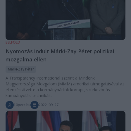
BELFÖLD
Nyomozás indult Márki-Zay Péter politikai
mozgalma ellen
Márki-Zay Péter
A Transparency International szerint a Mindenki
Magyarországa Mozgalom (MMM) amerikai támogatásával az
ellenzék átvette a kormánypártok korrupt, szürkezónás
kampányolási technikáit.
10perc.hu
2022. 09. 27.