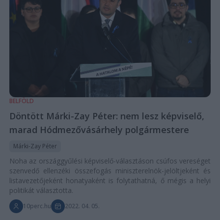
BELFÖLD
Döntött Márki-Zay Péter: nem lesz képviselő,
marad Hódmezővásárhely polgármestere
Márki-Zay Péter
Noha az országgyűlési képviselő-választáson csúfos vereséget
szenvedő ellenzéki összefogás miniszterelnök-jelöltjeként és
listavezetőjeként honatyaként is folytathatná, ő mégis a helyi
politikát választotta.
10perc.hu
2022. 04. 05.