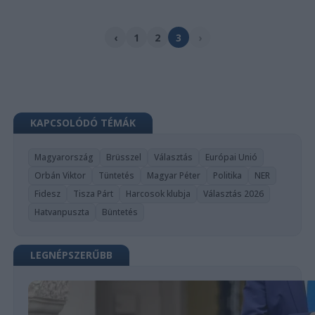
‹
1
2
3
›
KAPCSOLÓDÓ TÉMÁK
Magyarország
Brüsszel
Választás
Európai Unió
Orbán Viktor
Tüntetés
Magyar Péter
Politika
NER
Fidesz
Tisza Párt
Harcosok klubja
Választás 2026
Hatvanpuszta
Büntetés
LEGNÉPSZERŰBB