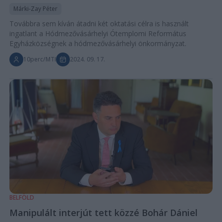
Márki-Zay Péter
Továbbra sem kíván átadni két oktatási célra is használt
ingatlant a Hódmezővásárhelyi Ótemplomi Református
Egyházközségnek a hódmezővásárhelyi önkormányzat.
10perc/MTI
2024. 09. 17.
BELFÖLD
Manipulált interjút tett közzé Bohár Dániel