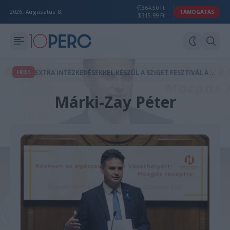
364.50 Ft
2026. Augusztus 8.
TÁMOGATÁS
315.99 Ft
E
XTRA INTÉZKEDÉSEKKEL KÉSZÜL A SZIGET FESZTIVÁL A POR ÉS HŐSÉG ELLEN
FRISS
Márki-Zay Péter