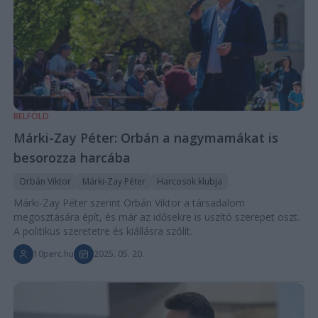
BELFÖLD
Márki-Zay Péter: Orbán a nagymamákat is
besorozza harcába
Orbán Viktor
Márki-Zay Péter
Harcosok klubja
Márki-Zay Péter szerint Orbán Viktor a társadalom
megosztására épít, és már az idősekre is uszító szerepet oszt.
A politikus szeretetre és kiállásra szólít.
10perc.hu
2025. 05. 20.