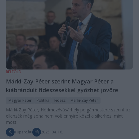
BELFÖLD
Márki-Zay Péter szerint Magyar Péter a
kiábrándult fideszesekkel győzhet jövőre
Magyar Péter
Politika
Fidesz
Márki-Zay Péter
Márki-Zay Péter, Hódmezővásárhely polgármestere szerint az
ellenzék még soha nem volt ennyire közel a sikerhez, mint
most.
10perc.hu
2025. 04. 16.