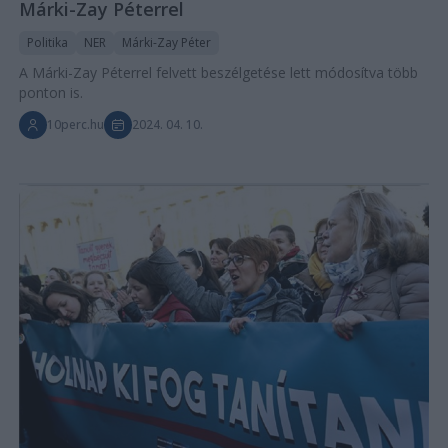
Márki-Zay Péterrel
Politika
NER
Márki-Zay Péter
A Márki-Zay Péterrel felvett beszélgetése lett módosítva több
ponton is.
10perc.hu
2024. 04. 10.