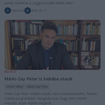
amely szerintük a „leggonoszabb időket idézi.”
10perc.hu
2025. 03. 17.
BELFÖLD
Márki-Zay Péter is Indiába utazik
Orbán Viktor
Márki-Zay Péter
Márki-Zay Péter Indiába utazik, nem luxusutazásként, hanem
családi programként. Hangsúlyozza, hogy nem Orbánt
másolja, jegye régóta megvolt.