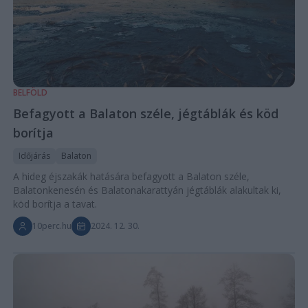
BELFÖLD
Befagyott a Balaton széle, jégtáblák és köd
borítja
Időjárás
Balaton
A hideg éjszakák hatására befagyott a Balaton széle,
Balatonkenesén és Balatonakarattyán jégtáblák alakultak ki,
köd borítja a tavat.
10perc.hu
2024. 12. 30.