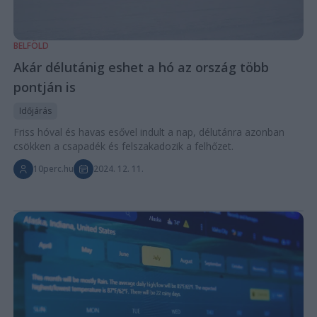
BELFÖLD
Akár délutánig eshet a hó az ország több
pontján is
Időjárás
Friss hóval és havas esővel indult a nap, délutánra azonban
csökken a csapadék és felszakadozik a felhőzet.
10perc.hu
2024. 12. 11.