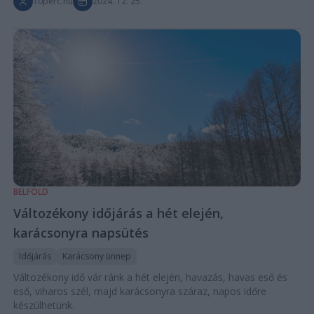
10perc.hu
2024. 12. 25.
BELFÖLD
Változékony időjárás a hét elején,
karácsonyra napsütés
Időjárás
Karácsony ünnep
Változékony idő vár ránk a hét elején, havazás, havas eső és
eső, viharos szél, majd karácsonyra száraz, napos időre
készülhetünk.