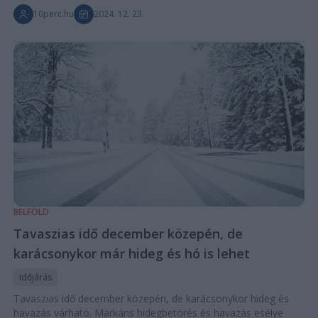
10perc.hu
2024. 12. 23.
BELFÖLD
Tavaszias idő december közepén, de
karácsonykor már hideg és hó is lehet
Időjárás
Tavaszias idő december közepén, de karácsonykor hideg és
havazás várható. Markáns hidegbetörés és havazás esélye