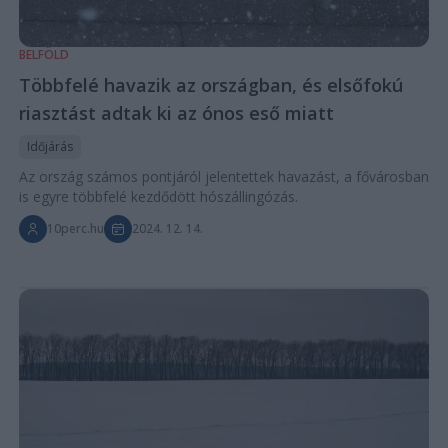
BELFÖLD
Többfelé havazik az országban, és elsőfokú
riasztást adtak ki az ónos eső miatt
Időjárás
Az ország számos pontjáról jelentettek havazást, a fővárosban
is egyre többfelé kezdődött hószállingózás.
10perc.hu
2024. 12. 14.