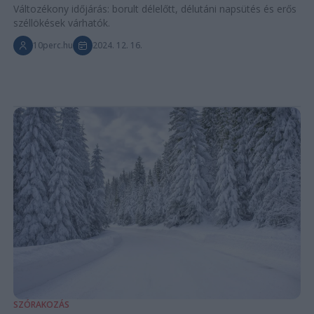
Változékony időjárás: borult délelőtt, délutáni napsütés és erős
széllökések várhatók.
10perc.hu
2024. 12. 16.
SZÓRAKOZÁS