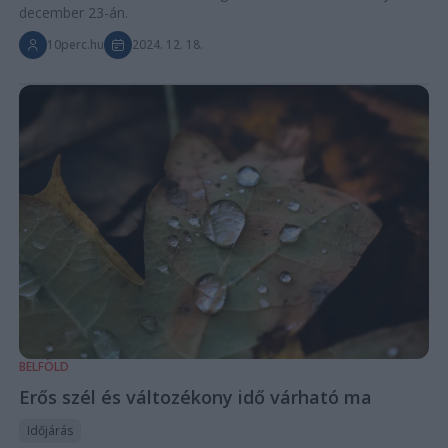
december 23-án.
10perc.hu
2024. 12. 18.
BELFÖLD
Erős szél és változékony idő várható ma
Időjárás