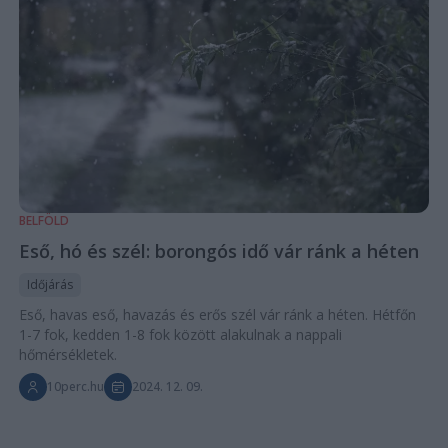
BELFÖLD
Eső, hó és szél: borongós idő vár ránk a héten
Időjárás
Eső, havas eső, havazás és erős szél vár ránk a héten. Hétfőn
1-7 fok, kedden 1-8 fok között alakulnak a nappali
hőmérsékletek.
10perc.hu
2024. 12. 09.