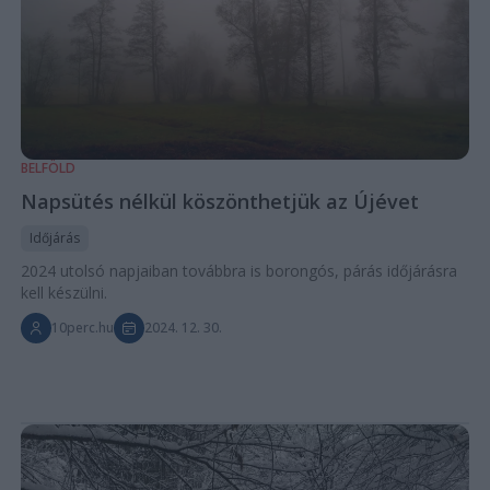
BELFÖLD
Napsütés nélkül köszönthetjük az Újévet
Időjárás
2024 utolsó napjaiban továbbra is borongós, párás időjárásra
kell készülni.
10perc.hu
2024. 12. 30.