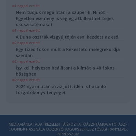
1 nappal ezelőtt
Nem tudjuk megállítani a szuper-El Niñót -
Egyetlen esemény is végleg átbillenthet teljes
ökoszisztémákat
1 nappal ezelőtt
A Duna osztrák vízgyűjtőjén esni kezdett az eső
2 nappal ezelőtt
Egy tized fokon múlt a Kékestető melegrekordja
szerdán
2 nappal ezelőtt
Így kell helyesen beállítani a klímát a 40 fokos
hőségben
2 nappal ezelőtt
2024 nyara után árvíz jött, idén is hasonló
forgatókönyv fenyeget
MÉDIAAJÁNLAT
ADATKEZELÉSI TÁJÉKOZTATÓ
ÁSZF
TÁMOGATÓI ÁSZF
COOKIE-K HASZNÁLATA
SZERZŐI JOGOK
SZERKESZTŐSÉGI IRÁNYELVEK
IMPRESSZUM