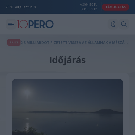
364.50 Ft
2026. Augusztus 8.
TÁMOGATÁS
315.99 Ft
2
,3 MILLIÁRDOT FIZETETT VISSZA AZ ÁLLAMNAK A MÉSZÁROS LŐRINCHEZ KÖTHETŐ MAGÁNTŐKEALAP
FRISS
Időjárás