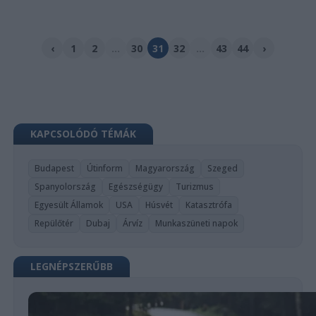
‹
1
2
...
30
31
32
...
43
44
›
KAPCSOLÓDÓ TÉMÁK
Budapest
Útinform
Magyarország
Szeged
Spanyolország
Egészségügy
Turizmus
Egyesült Államok
USA
Húsvét
Katasztrófa
Repülőtér
Dubaj
Árvíz
Munkaszüneti napok
LEGNÉPSZERŰBB