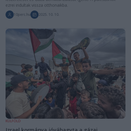
ezrei indultak vissza otthonaikba.
10perc.hu
2025. 10. 10.
KÜLFÖLD
Izrael kormánya jóváhagyta a gázai