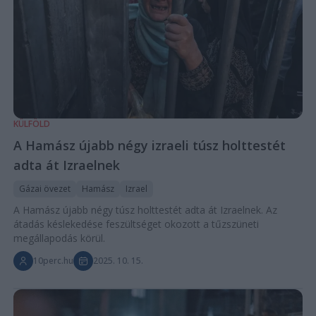
KÜLFÖLD
A Hamász újabb négy izraeli túsz holttestét
adta át Izraelnek
Gázai övezet
Hamász
Izrael
A Hamász újabb négy túsz holttestét adta át Izraelnek. Az
átadás késlekedése feszültséget okozott a tűzszüneti
megállapodás körül.
10perc.hu
2025. 10. 15.