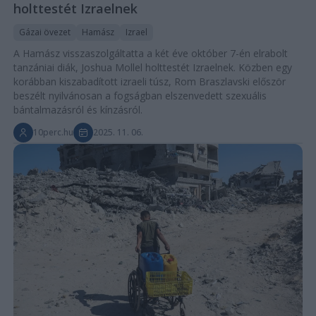
holttestét Izraelnek
Gázai övezet
Hamász
Izrael
A Hamász visszaszolgáltatta a két éve október 7-én elrabolt
tanzániai diák, Joshua Mollel holttestét Izraelnek. Közben egy
korábban kiszabadított izraeli túsz, Rom Braszlavski először
beszélt nyilvánosan a fogságban elszenvedett szexuális
bántalmazásról és kínzásról.
10perc.hu
2025. 11. 06.