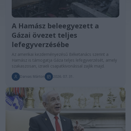
A Hamász beleegyezett a
Gázai övezet teljes
lefegyverzésébe
Az amerikai kezdeményezésű Béketanács szerint a
Hamász is támogatja Gáza teljes lefegyverzését, amely
szakaszosan, izraeli csapatkivonással zajlik majd.
Darvas Márton
2026. 07. 31.