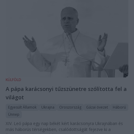
KÜLFÖLD
A pápa karácsonyi tűzszünetre szólította fel a
világot
Egyesült Államok
Ukrajna
Oroszország
Gázai övezet
Háború
Ünnep
XIV. Leó pápa egy nap békét kért karácsonyra Ukrajnában és
más háborús térségekben, csalódottságát fejezve ki a