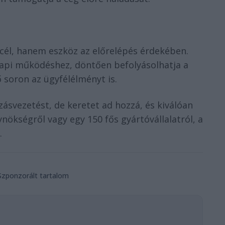
m cél, hanem eszköz az előrelépés érdekében.
 napi működéshez, döntően befolyásolhatja a
 soron az ügyfélélményt is.
zásvezetést, de keretet ad hozzá, és kiválóan
nökségről vagy egy 150 fős gyártóvállalatról, a
.
Szponzorált tartalom