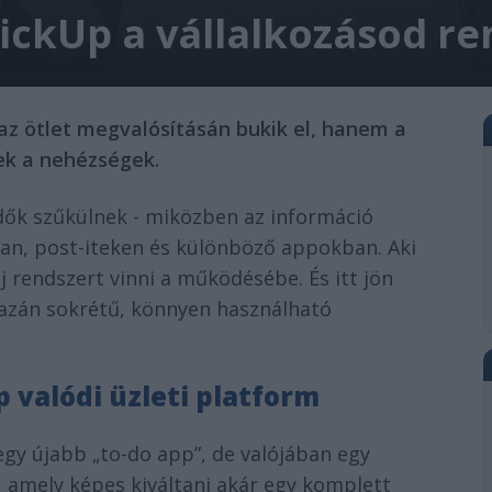
lickUp a vállalkozásod r
az ötlet megvalósításán bukik el, hanem a
ek a nehézségek.
idők szűkülnek - miközben az információ
ban, post-iteken és különböző appokban. Aki
j rendszert vinni a működésébe. És itt jön
gazán sokrétű, könnyen használható
p valódi üzleti platform
egy újabb „to-do app”, de valójában egy
 amely képes kiváltani akár egy komplett