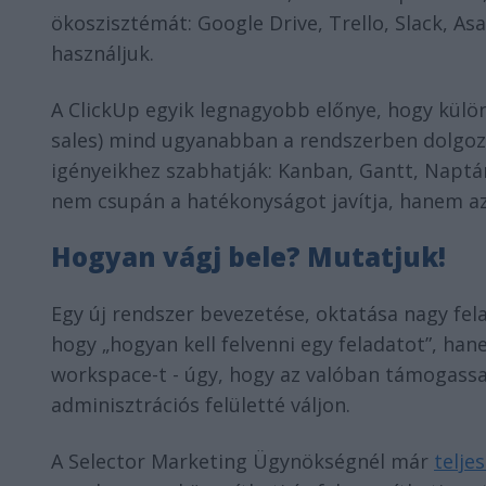
ökoszisztémát: Google Drive, Trello, Slack, As
használjuk.
A ClickUp egyik legnagyobb előnye, hogy külön
sales) mind ugyanabban a rendszerben dolgoz
igényeikhez szabhatják: Kanban, Gantt, Naptá
nem csupán a hatékonyságot javítja, hanem az
Hogyan vágj bele? Mutatjuk!
Egy új rendszer bevezetése, oktatása nagy fela
hogy „hogyan kell felvenni egy feladatot”, han
workspace-t - úgy, hogy az valóban támogassa 
adminisztrációs felületté váljon.
A Selector Marketing Ügynökségnél már
telje