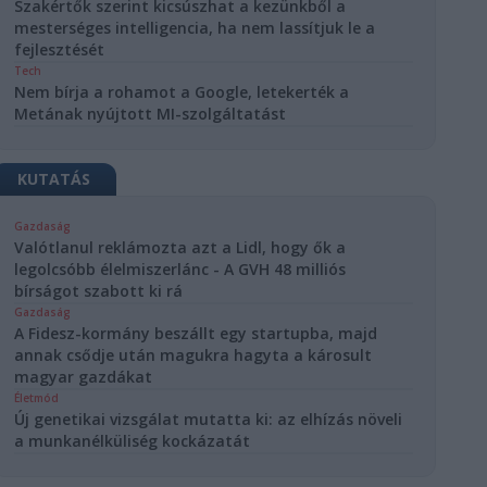
Szakértők szerint kicsúszhat a kezünkből a
mesterséges intelligencia, ha nem lassítjuk le a
fejlesztését
Tech
Nem bírja a rohamot a Google, letekerték a
Metának nyújtott MI-szolgáltatást
KUTATÁS
Gazdaság
Valótlanul reklámozta azt a Lidl, hogy ők a
legolcsóbb élelmiszerlánc - A GVH 48 milliós
bírságot szabott ki rá
Gazdaság
A Fidesz-kormány beszállt egy startupba, majd
annak csődje után magukra hagyta a károsult
magyar gazdákat
Életmód
Új genetikai vizsgálat mutatta ki: az elhízás növeli
a munkanélküliség kockázatát