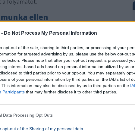
t a folyamatot.
 munka ellen
kban az adminisztratív feladatok
 -
Do Not Process My Personal Information
elküldése, értesítések tömkelege, új taskok
to opt-out of the sale, sharing to third parties, or processing of your per
it meg:
automatizmusok
segítségével az
formation for targeted advertising by us, please use the below opt-out s
ók.
r selection. Please note that after your opt-out request is processed y
eing interest-based ads based on personal information utilized by us or
 projekt státusza „Szerződés aláírva”, akkor a
disclosed to third parties prior to your opt-out. You may separately opt-
losure of your personal information by third parties on the IAB’s list of
arding-taskot az ügyfélkapcsolati
. This information may also be disclosed by us to third parties on the
IA
küldjön emlékeztetőt 3 nappal későbbre.
Participants
that may further disclose it to other third parties.
ortálás - mind egy helyen
l Data Processing Opt Outs
y adott feladatnál azonnal elérhető az
o opt-out of the Sharing of my personal data.
agy döntés, akkor nem kell visszakeresni az e-