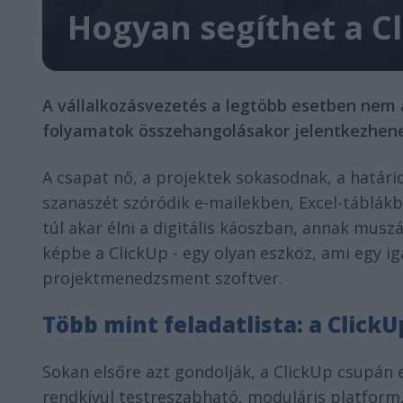
Hogyan segíthet a C
A vállalkozásvezetés a legtöbb esetben nem 
folyamatok összehangolásakor jelentkezhen
A csapat nő, a projektek sokasodnak, a határ
szanaszét szóródik e-mailekben, Excel-táblák
túl akar élni a digitális káoszban, annak muszá
képbe a ClickUp - egy olyan eszköz, ami egy i
projektmenedzsment szoftver.
Több mint feladatlista: a ClickU
Sokan elsőre azt gondolják, a ClickUp csupán 
rendkívül testreszabható, moduláris platform,