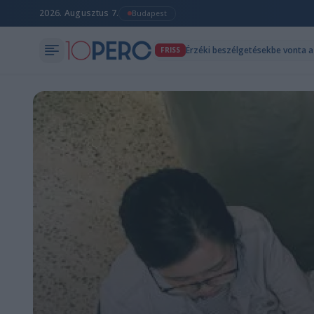
2026. Augusztus 7.
Budapest
Érzéki beszélgetésekbe vonta a 
FRISS