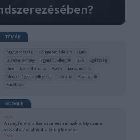
endszerezésében?
TÉMÁK
Magyarország
Környezetvédelem
Bank
Bűncselekmény
Egyesült Államok
USA
Egészség
Kína
Donald Trump
Apple
Európai Unió
Mesterséges intelligencia
Ukrajna
Állampapír
Facebook
GOOGLE
Tech
A megfelelő pillanatra várhatnak a Myspace
visszahozatalával a tulajdonosok
Tech