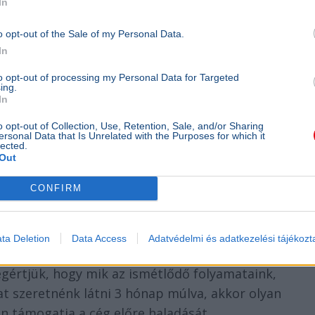
In
ebben is erős: nemcsak dokumentumokat
ezethetünk kommentekkel, verziókövetéssel.
o opt-out of the Sale of my Personal Data.
In
 így a vezetők heti jelentései vagy
to opt-out of processing my Personal Data for Targeted
hanem előre beállított dashboardok alapján
ing.
In
o opt-out of Collection, Use, Retention, Sale, and/or Sharing
streszabásra?
ersonal Data that Is Unrelated with the Purposes for which it
lected.
Out
zinte bármit meg tudjon valósítani - de pont
CONFIRM
, túl sok beállítás. Ezért javasoljuk, hogy még a
nni 1-2 hetet egy átgondolt workspace
ta Deletion
Data Access
Adatvédelmi és adatkezelési tájékozt
egértjük, hogy mik az ismétlődő folyamataink,
kat szeretnénk látni 3 hónap múlva, akkor olyan
on támogatja a cég előre haladását.