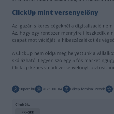
ClickUp mint versenyelőny
Az igazán sikeres cégeknél a digitalizáció ne
Az, hogy egy rendszer mennyire illeszkedik a
csapat motivációját, a hibaszázalékot és végső
A ClickUp nem oldja meg helyettünk a vállalko
skálázható. Legyen szó egy 5 fős marketingügy
ClickUp képes valódi versenyelőnyt biztosítani
10perc.hu
2025. 08. 04.
Főkép forrása: Pexels
Címkék:
PR-cikk