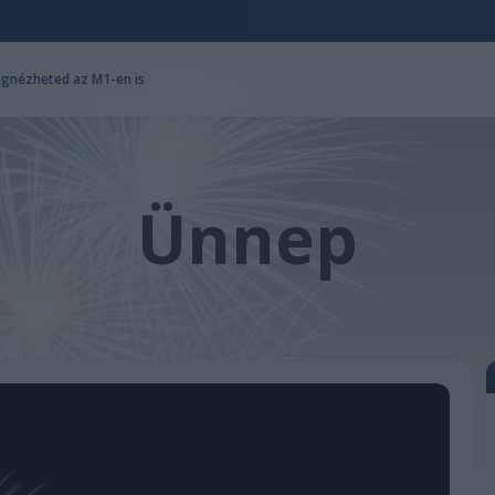
egnézheted az M1-en is
Ünnep