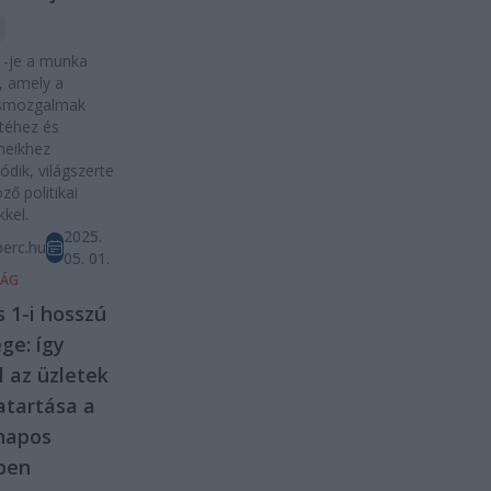
1-je a munka
, amely a
smozgalmak
téhez és
meikhez
ódik, világszerte
ző politikai
kkel.
2025.
erc.hu
05. 01.
SÁG
 1-i hosszú
ge: így
l az üzletek
atartása a
napos
pen