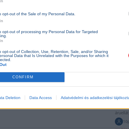
In
10p
GAZDA
o opt-out of the Sale of my Personal Data.
In
Rész
felol
to opt-out of processing my Personal Data for Targeted
ing.
kami
In
pünk
o opt-out of Collection, Use, Retention, Sale, and/or Sharing
hétv
ersonal Data that Is Unrelated with the Purposes for which it
lected.
Ünnep
Out
Pünkös
CONFIRM
nappal 
a kamio
éjszaka
engedél
ta Deletion
Data Access
Adatvédelmi és adatkezelési tájékozt
teherfo
ne aka
áruellát
10p