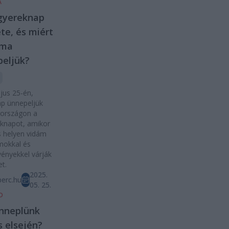
A
gyereknap
te, és miért
 ma
eljük?
jus 25-én,
p ünnepeljük
országon a
knapot, amikor
 helyen vidám
mokkal és
ényekkel várják
et.
2025.
erc.hu
05. 25.
D
nneplünk
 elsején?