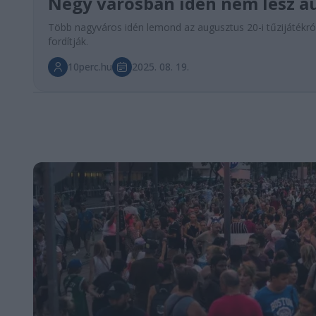
Négy városban idén nem lesz au
Több nagyváros idén lemond az augusztus 20-i tűzijátékról
fordítják.
10perc.hu
2025. 08. 19.