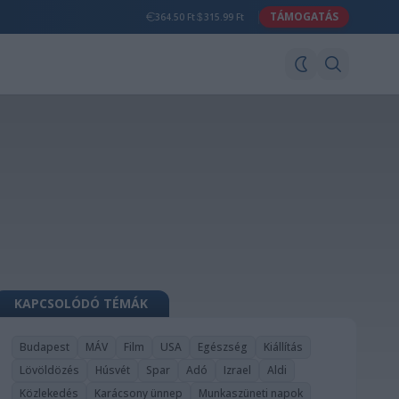
TÁMOGATÁS
364.50 Ft
315.99 Ft
KAPCSOLÓDÓ TÉMÁK
Budapest
MÁV
Film
USA
Egészség
Kiállítás
Lövöldözés
Húsvét
Spar
Adó
Izrael
Aldi
Közlekedés
Karácsony ünnep
Munkaszüneti napok