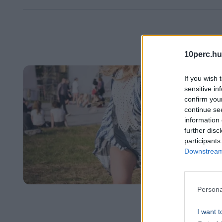
10perc.hu
If you wish 
sensitive in
confirm you
continue se
information 
further disc
participants
Downstream 
Persona
I want t