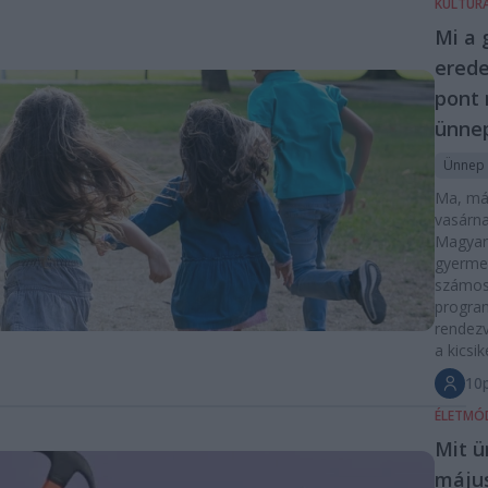
KULTÚR
Mi a 
erede
pont
ünnep
Ünnep
Ma, má
vasárna
Magyar
gyerme
számos
progra
rendezv
a kicsik
10p
ÉLETMÓ
Mit ü
május