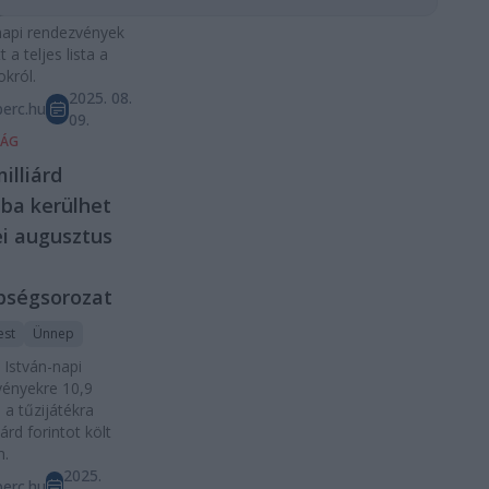
sában a Szent
napi rendezvények
tt a teljes lista a
okról.
2025. 08.
erc.hu
09.
SÁG
illiárd
tba kerülhet
ei augusztus
pségsorozat
est
Ünnep
 István-napi
vényekre 10,9
, a tűzijátékra
iárd forintot költ
m.
2025.
erc.hu