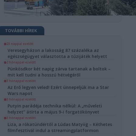
TOVÁBBI HÍREK
D
23 nappal ezelőtt
Veresegyházon a lakosság 87 százaléka az
battól
egészségügyet választotta a tűzijáték helyett
lomkorlátozás
2 hónappal ezelőtt
letbe
Pünkösdkor két napig zárva tartanak a boltok –
mit kell tudni a hosszú hétvégéről
ztus 20. miatt
3 hónappal ezelőtt
a lista a
Az Erő legyen veled! Ezért ünnepeljük ma a Star
ásokról
Wars napot
3 hónappal ezelőtt
est
Útinform
Putyin parádéja technika nélkül: A „műveleti
Közlekedés
helyzet” átírta a május 9-i forgatókönyvet
3 hónappal ezelőtt
us 15-től
Liza, a rókatündértől a Lúdas Matyiig – Kéthetes
omkorlátozások
filmfesztivál indul a streamingplatformon
életbe Budapest