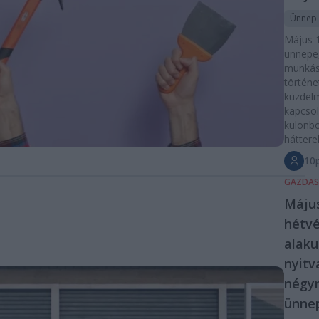
Ünnep
Május 
ünnepe
munká
történe
küzdel
kapcsol
különbö
háttere
10p
GAZDA
Május
hétvé
alaku
nyitv
négy
ünne