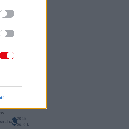
2025.
erc.hu
06. 07.
SÁG
legesen
dják a
onstopot a
ösdi
égén
Közlekedés
dkor csak
lesz érvényben
nstop: az
i órákban
yezik a
ató
rgalmat, hogy
dozzon az
ás.
2025.
erc.hu
06. 04.