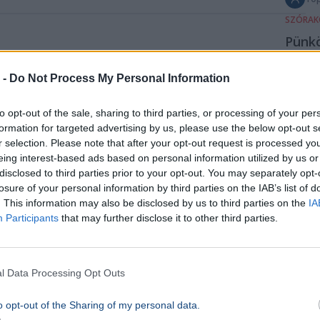
SZÓRAK
Pünkö
legjo
 -
Do Not Process My Personal Information
prog
hoss
to opt-out of the sale, sharing to third parties, or processing of your per
hétv
formation for targeted advertising by us, please use the below opt-out s
Buda
r selection. Please note that after your opt-out request is processed y
eing interest-based ads based on personal information utilized by us or
vidé
disclosed to third parties prior to your opt-out. You may separately opt-
Koncer
losure of your personal information by third parties on the IAB’s list of
Ünnep
. This information may also be disclosed by us to third parties on the
IA
Participants
that may further disclose it to other third parties.
Utcazen
várjáté
gasztr
családi
l Data Processing Opt Outs
várnak 
pünkös
o opt-out of the Sharing of my personal data.
hétvégé