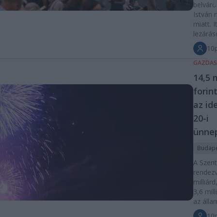
belváro
István 
miatt. I
lezárás
10p
GAZDA
14,5 m
forin
az id
20-i
ünne
Budap
A Szent
rendez
milliárd
3,6 mill
az álla
10p