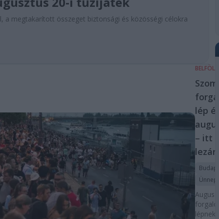
gusztus 20-i tűzijáték
, a megtakarított összeget biztonsági és közösségi célokra
BELFÖL
Szom
forga
lép é
augus
– itt 
lezár
Budap
Ünnep
Auguszt
forgal
lépnek 