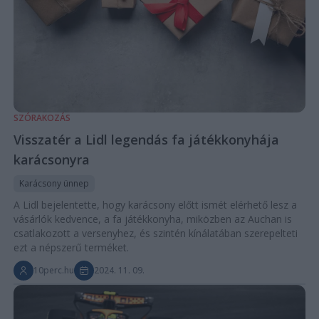
SZÓRAKOZÁS
Visszatér a Lidl legendás fa játékkonyhája
karácsonyra
Karácsony ünnep
A Lidl bejelentette, hogy karácsony előtt ismét elérhető lesz a
vásárlók kedvence, a fa játékkonyha, miközben az Auchan is
csatlakozott a versenyhez, és szintén kínálatában szerepelteti
ezt a népszerű terméket.
10perc.hu
2024. 11. 09.