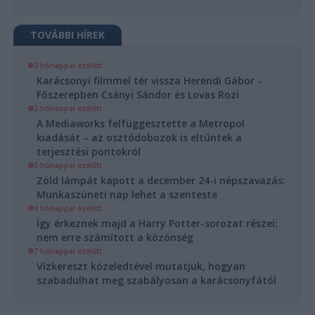
TOVÁBBI HÍREK
2 hónappal ezelőtt
Karácsonyi filmmel tér vissza Herendi Gábor -
Főszerepben Csányi Sándor és Lovas Rozi
2 hónappal ezelőtt
A Mediaworks felfüggesztette a Metropol
kiadását – az osztódobozok is eltűntek a
terjesztési pontokról
3 hónappal ezelőtt
Zöld lámpát kapott a december 24-i népszavazás:
Munkaszüneti nap lehet a szenteste
4 hónappal ezelőtt
Így érkeznek majd a Harry Potter-sorozat részei:
nem erre számított a közönség
7 hónappal ezelőtt
Vízkereszt közeledtével mutatjuk, hogyan
szabadulhat meg szabályosan a karácsonyfától