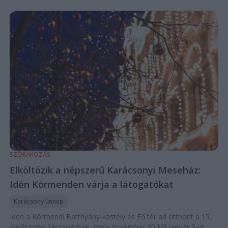
SZÓRAKOZÁS
Elköltözik a népszerű Karácsonyi Meseház:
Idén Körmenden várja a látogatókat
Karácsony ünnep
Idén a Körmendi Batthyány-kastély és Fő tér ad otthont a 15.
Karácsonyi Meseháznak, mely november 30-tól január 5-ig