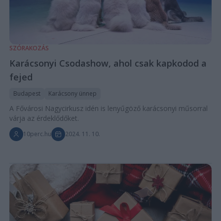
SZÓRAKOZÁS
Karácsonyi Csodashow, ahol csak kapkodod a
fejed
Budapest
Karácsony ünnep
A Fővárosi Nagycirkusz idén is lenyűgöző karácsonyi műsorral
várja az érdeklődőket.
10perc.hu
2024. 11. 10.