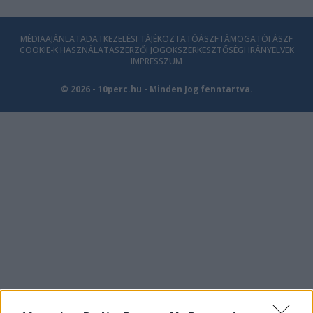
MÉDIAAJÁNLAT
ADATKEZELÉSI TÁJÉKOZTATÓ
ÁSZF
TÁMOGATÓI ÁSZF
COOKIE-K HASZNÁLATA
SZERZŐI JOGOK
SZERKESZTŐSÉGI IRÁNYELVEK
IMPRESSZUM
© 2026 - 10perc.hu - Minden Jog fenntartva.