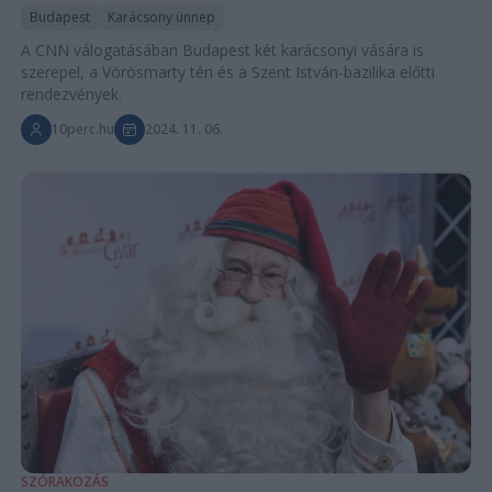
Budapest
Karácsony ünnep
A CNN válogatásában Budapest két karácsonyi vására is
szerepel, a Vörösmarty téri és a Szent István-bazilika előtti
rendezvények.
10perc.hu
2024. 11. 06.
SZÓRAKOZÁS