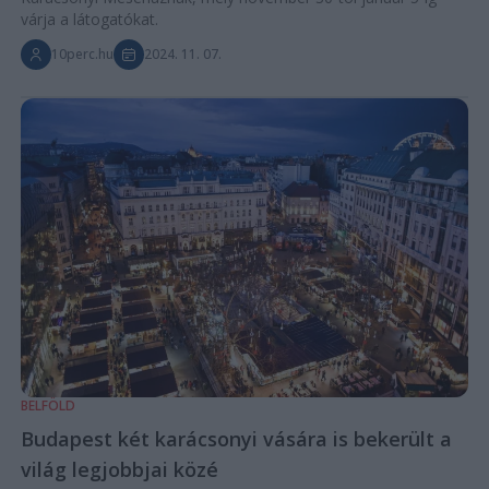
várja a látogatókat.
10perc.hu
2024. 11. 07.
BELFÖLD
Budapest két karácsonyi vására is bekerült a
világ legjobbjai közé