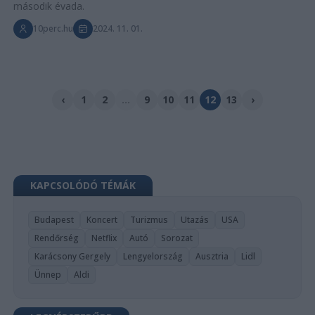
második évada.
10perc.hu
2024. 11. 01.
‹
1
2
...
9
10
11
12
13
›
KAPCSOLÓDÓ TÉMÁK
Budapest
Koncert
Turizmus
Utazás
USA
Rendőrség
Netflix
Autó
Sorozat
Karácsony Gergely
Lengyelország
Ausztria
Lidl
Ünnep
Aldi