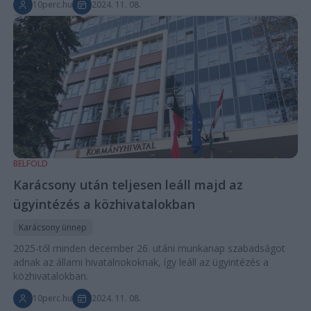
10perc.hu
2024. 11. 08.
BELFÖLD
Karácsony után teljesen leáll majd az
ügyintézés a közhivatalokban
Karácsony ünnep
2025-től minden december 26. utáni munkanap szabadságot
adnak az állami hivatalnokoknak, így leáll az ügyintézés a
közhivatalokban.
10perc.hu
2024. 11. 08.