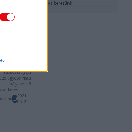
Újságíró gyakornokot keresünk
író
ornokot
sünk
rc.hu hírportál
ó
ató
okokat, illetve
áskészséggel
ező egyetemista
ályakezdő
ókat keres.
2021.
erc.hu
05. 20.