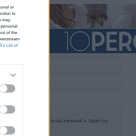
sonal or
ection to
ou may
 personal
out of the
 downstream
B’s List of
FRISS HÍREK
2 évvel ezelőtt
Értékesítési munkatársat keresünk a 10perc.hu
hírportálhoz
5 évvel ezelőtt