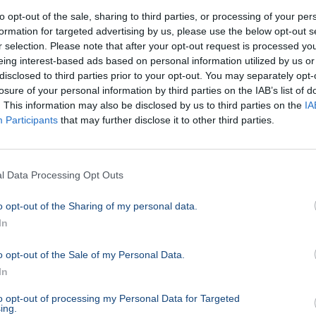
to opt-out of the sale, sharing to third parties, or processing of your per
formation for targeted advertising by us, please use the below opt-out s
r selection. Please note that after your opt-out request is processed y
eing interest-based ads based on personal information utilized by us or
disclosed to third parties prior to your opt-out. You may separately opt-
losure of your personal information by third parties on the IAB’s list of
. This information may also be disclosed by us to third parties on the
IA
Participants
that may further disclose it to other third parties.
l Data Processing Opt Outs
o opt-out of the Sharing of my personal data.
In
o opt-out of the Sale of my Personal Data.
ünk a 10perc.hu hírportálhoz
In
to opt-out of processing my Personal Data for Targeted
esítési tehetséget keresünk a 10perc.hu hírportálhoz.
ing.