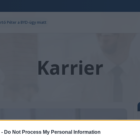
ártó Péter a BYD-ügy miatt
Karrier
 -
Do Not Process My Personal Information