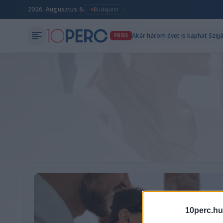
2026. Augusztus 8.
Budapest
Akár három évet is kaphat Szijj
FRISS
10perc.hu