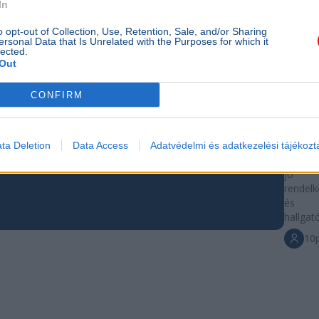
In
o opt-out of Collection, Use, Retention, Sale, and/or Sharing
KARRIER
ersonal Data that Is Unrelated with the Purposes for which it
lected.
Újság
Out
gyak
CONFIRM
kere
A 10pe
újságír
ta Deletion
Data Access
Adatvédelmi és adatkezelési tájékozt
gyakorn
jó ír
rendelk
és p
hallgat
10p