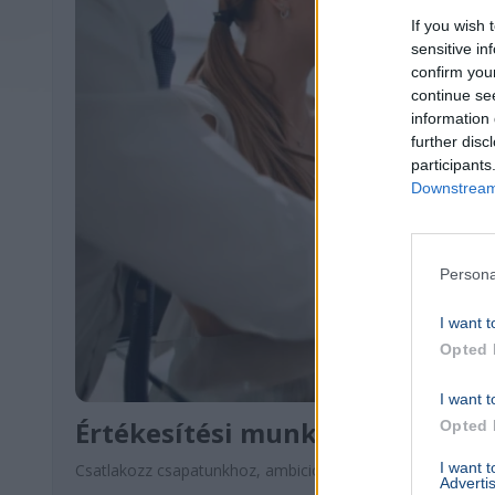
If you wish 
sensitive in
confirm you
continue se
information 
further disc
participants
Downstream 
Persona
I want t
Opted 
I want t
Értékesítési munkatársat keres
Opted 
I want 
Csatlakozz csapatunkhoz, ambiciózus és elkötelezett érték
Advertis