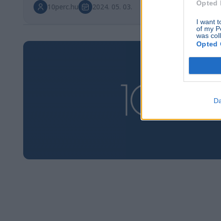
Opted 
10perc.hu
2024. 05. 03.
I want t
of my P
was col
Opted 
Da