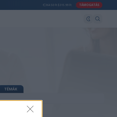
TÁMOGATÁS
364.50 Ft
315.99 Ft
TÉMÁK
LEGNÉPSZERŰBB