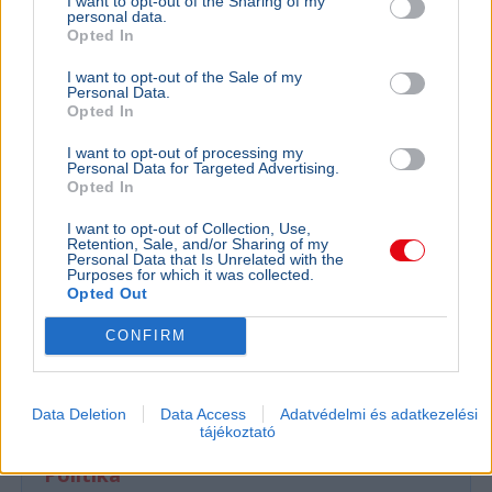
I want to opt-out of the Sharing of my
personal data.
Opted In
I want to opt-out of the Sale of my
Personal Data.
Opted In
I want to opt-out of processing my
Personal Data for Targeted Advertising.
Opted In
I want to opt-out of Collection, Use,
Retention, Sale, and/or Sharing of my
Personal Data that Is Unrelated with the
Purposes for which it was collected.
Opted Out
Ukrajna
NATO
Oroszország
Katonaság
Nagy-Britannia
CONFIRM
Valerij Zaluzsnij, Ukrajna londoni nagykövete szerint az
ország soha nem fog csatlakozni a NATO-hoz, helyette
más katonai szövetségeket javasol.
Bővebben...
Data Deletion
Data Access
Adatvédelmi és adatkezelési
tájékoztató
Politika