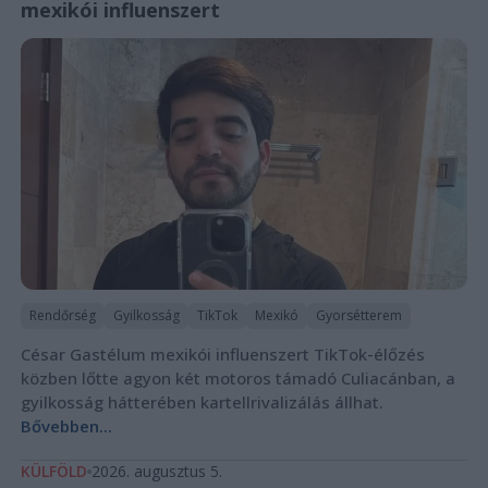
mexikói influenszert
Rendőrség
Gyilkosság
TikTok
Mexikó
Gyorsétterem
César Gastélum mexikói influenszert TikTok-élőzés
közben lőtte agyon két motoros támadó Culiacánban, a
gyilkosság hátterében kartellrivalizálás állhat.
Bővebben...
KÜLFÖLD
2026. augusztus 5.