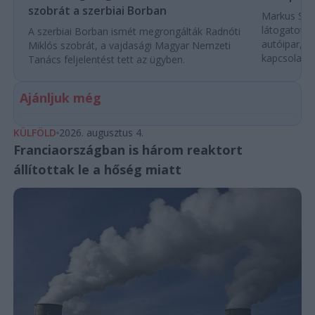
szobrát a szerbiai Borban
Markus Söde
látogatott 
A szerbiai Borban ismét megrongálták Radnóti
autóipar, a
Miklós szobrát, a vajdasági Magyar Nemzeti
kapcsolatok 
Tanács feljelentést tett az ügyben.
Ajánljuk még
KÜLFÖLD
2026. augusztus 4.
Franciaországban is három reaktort
állítottak le a hőség miatt