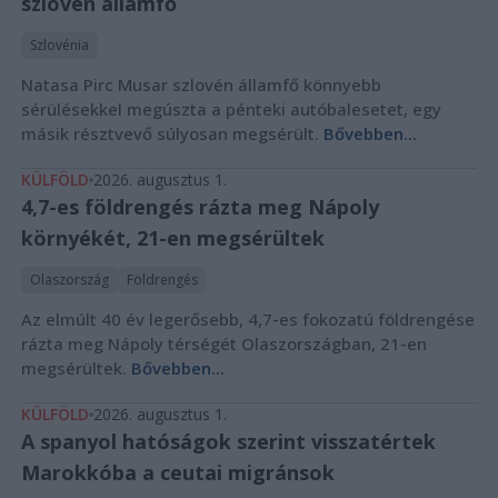
szlovén államfő
Szlovénia
Natasa Pirc Musar szlovén államfő könnyebb
sérülésekkel megúszta a pénteki autóbalesetet, egy
másik résztvevő súlyosan megsérült.
Bővebben...
KÜLFÖLD
2026. augusztus 1.
4,7-es földrengés rázta meg Nápoly
környékét, 21-en megsérültek
Olaszország
Földrengés
Az elmúlt 40 év legerősebb, 4,7-es fokozatú földrengése
rázta meg Nápoly térségét Olaszországban, 21-en
megsérültek.
Bővebben...
KÜLFÖLD
2026. augusztus 1.
A spanyol hatóságok szerint visszatértek
Marokkóba a ceutai migránsok