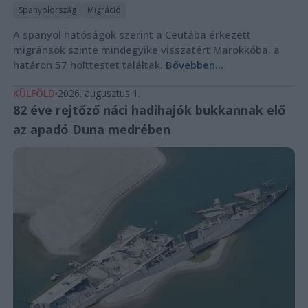
Spanyolország
Migráció
A spanyol hatóságok szerint a Ceutába érkezett
migránsok szinte mindegyike visszatért Marokkóba, a
határon 57 holttestet találtak.
Bővebben...
KÜLFÖLD
2026. augusztus 1.
82 éve rejtőző náci hadihajók bukkannak elő
az apadó Duna medrében