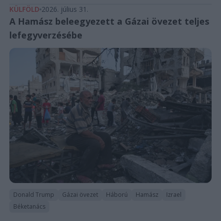
KÜLFÖLD
2026. július 31.
A Hamász beleegyezett a Gázai övezet teljes
lefegyverzésébe
Donald Trump
Gázai övezet
Háború
Hamász
Izrael
Béketanács