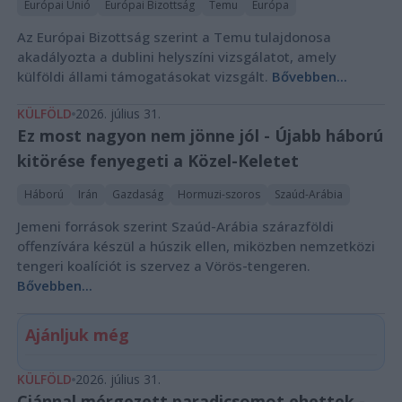
Európai Unió
Európai Bizottság
Temu
Európa
Az Európai Bizottság szerint a Temu tulajdonosa
akadályozta a dublini helyszíni vizsgálatot, amely
külföldi állami támogatásokat vizsgált.
Bővebben...
KÜLFÖLD
2026. július 31.
Ez most nagyon nem jönne jól - Újabb háború
kitörése fenyegeti a Közel-Keletet
Háború
Irán
Gazdaság
Hormuzi-szoros
Szaúd-Arábia
Jemeni források szerint Szaúd-Arábia szárazföldi
offenzívára készül a húszik ellen, miközben nemzetközi
tengeri koalíciót is szervez a Vörös-tengeren.
Bővebben...
Ajánljuk még
KÜLFÖLD
2026. július 31.
Ciánnal mérgezett paradicsomot ehettek -