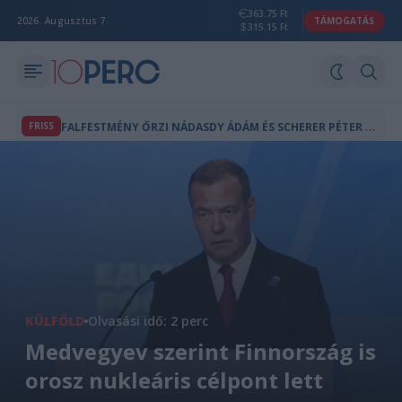
363.75 Ft
2026. Augusztus 7.
TÁMOGATÁS
315.15 Ft
F
ALFESTMÉNY ŐRZI NÁDASDY ÁDÁM ÉS SCHERER PÉTER EMLÉKÉT AZ ÖRDÖGKATLANON
FRISS
KÜLFÖLD
Olvasási idő: 2 perc
Medvegyev szerint Finnország is
orosz nukleáris célpont lett