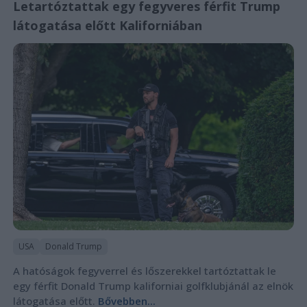
Letartóztattak egy fegyveres férfit Trump
látogatása előtt Kaliforniában
USA
Donald Trump
A hatóságok fegyverrel és lőszerekkel tartóztattak le
egy férfit Donald Trump kaliforniai golfklubjánál az elnök
látogatása előtt.
Bővebben...