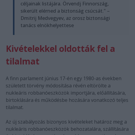
céljainak listájára. Örvendj Finnország,
sikerült elérned a biztonság csúcsát." –
Dmitrij Medvegyev, az orosz biztonsági
tanács elnökhelyettese
Kivételekkel oldották fel a
tilalmat
A finn parlament június 17-én egy 1980-as években
született törvény módosítása révén eltörölte a
nukleáris robbanóeszközök importjára, előállítására,
birtoklására és működésbe hozására vonatkozó teljes
tilalmat.
Az új szabályozás bizonyos kivételeket határoz meg a
nukleáris robbanóeszközök behozatalára, szállítására