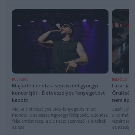
KULTÚRA
BELFÖLD
Majka lemondta a sepsiszentgyörgyi
Lázár Ján
koncertjét - Életveszélyes fenyegetést
Őrültség 
kapott
nem építe
Majka életveszélyes SMS-fenyegetés miatt
Lázár János
mondta le sepsiszentgyörgyi fellépését, a zenész
a kormány h
feljelentést tesz, a Sic Feszt szervezői is elítélték
víztározók
az ese...
az aszályhel