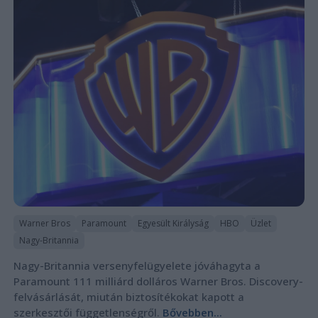
Warner Bros
Paramount
Egyesült Királyság
HBO
Üzlet
Nagy-Britannia
Nagy-Britannia versenyfelügyelete jóváhagyta a
Paramount 111 milliárd dolláros Warner Bros. Discovery-
felvásárlását, miután biztosítékokat kapott a
szerkesztői függetlenségről.
Bővebben...