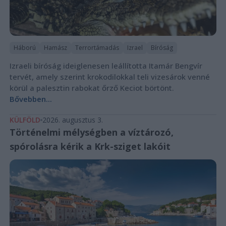
Háború
Hamász
Terrortámadás
Izrael
Bíróság
Izraeli bíróság ideiglenesen leállította Itamár Bengvír
tervét, amely szerint krokodilokkal teli vizesárok venné
körül a palesztin rabokat őrző Keciot börtönt.
Bővebben...
KÜLFÖLD
2026. augusztus 3.
Történelmi mélységben a víztározó,
spórolásra kérik a Krk-sziget lakóit