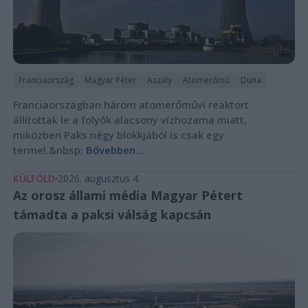
Franciaország
Magyar Péter
Aszály
Atomerőmű
Duna
Franciaországban három atomerőművi reaktort
állítottak le a folyók alacsony vízhozama miatt,
miközben Paks négy blokkjából is csak egy
termel.&nbsp;
Bővebben...
KÜLFÖLD
2026. augusztus 4.
Az orosz állami média Magyar Pétert
támadta a paksi válság kapcsán