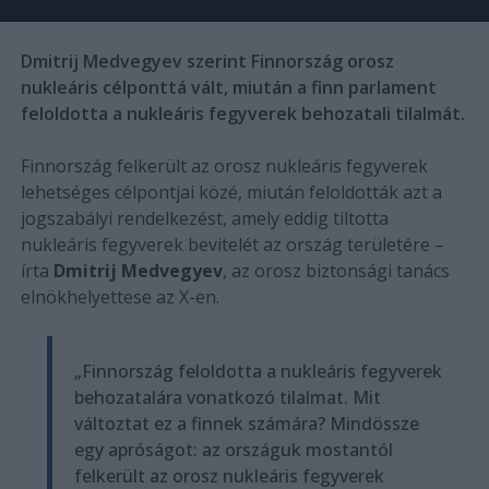
Dmitrij Medvegyev szerint Finnország orosz
nukleáris célponttá vált, miután a finn parlament
feloldotta a nukleáris fegyverek behozatali tilalmát.
Finnország felkerült az orosz nukleáris fegyverek
lehetséges célpontjai közé, miután feloldották azt a
jogszabályi rendelkezést, amely eddig tiltotta
nukleáris fegyverek bevitelét az ország területére –
írta
Dmitrij Medvegyev
, az orosz biztonsági tanács
elnökhelyettese az X-en.
„Finnország feloldotta a nukleáris fegyverek
behozatalára vonatkozó tilalmat. Mit
változtat ez a finnek számára? Mindössze
egy apróságot: az országuk mostantól
felkerült az orosz nukleáris fegyverek