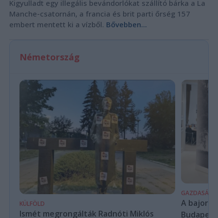
Kigyulladt egy illegális bevándorlókat szállító bárka a La
Manche-csatornán, a francia és brit parti őrség 157
embert mentett ki a vízből.
Bővebben...
Németország
GAZDASÁG
A bajor m
KÜLFÖLD
Ismét megrongálták Radnóti Miklós
Budapest