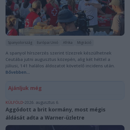
Spanyolország
Európai Unió
Afrika
Migráció
A spanyol hírszerzés szerint tízezrek készülhetnek
Ceutába jutni augusztus közepén, alig két héttel a
júliusi, 141 halálos áldozatot követelő incidens után.
Bővebben...
Ajánljuk még
KÜLFÖLD
2026. augusztus 6.
Aggódott a brit kormány, most mégis
áldását adta a Warner-üzletre