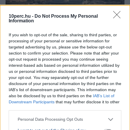
10perc.hu -
Do Not Process My Personal
Information
If you wish to opt-out of the sale, sharing to third parties, or
processing of your personal or sensitive information for
targeted advertising by us, please use the below opt-out
section to confirm your selection. Please note that after your
Oroszország
Magyar Péter
Paks
Atomerőmű
opt-out request is processed you may continue seeing
A RIA Novosztyi orosz állami hírügynökség a paksi
interest-based ads based on personal information utilized by
vízhiányt kihasználva bírálta gúnyosan Magyar Pétert
us or personal information disclosed to third parties prior to
korábbi, Paks II-ről tett kritikus kijelentései miatt.
your opt-out. You may separately opt-out of the further
Bővebben...
disclosure of your personal information by third parties on the
IAB’s list of downstream participants. This information may
KÜLFÖLD
2026. augusztus 4.
also be disclosed by us to third parties on the
IAB’s List of
Tizenkét évig hallgatta a mesét a NATO-
Downstream Participants
that may further disclose it to other
third parties.
tagságról, most feladta a londoni ukrán
nagykövet
Personal Data Processing Opt Outs