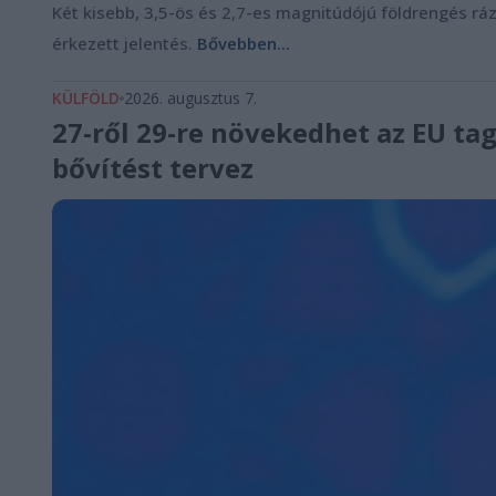
Két kisebb, 3,5-ös és 2,7-es magnitúdójú földrengés r
érkezett jelentés.
Bővebben...
KÜLFÖLD
2026. augusztus 7.
27-ről 29-re növekedhet az EU ta
bővítést tervez