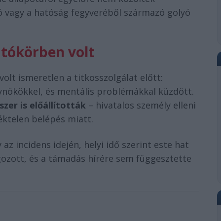
dó vagy a hatóság fegyveréből származó golyó
tókörben volt
olt ismeretlen a titkosszolgálat előtt:
nökökkel, és mentális problémákkal küzdött.
szer is előállították
– hivatalos személy elleni
téktelen belépés miatt.
az incidens idején, helyi idő szerint este hat
ozott, és a támadás hírére sem függesztette