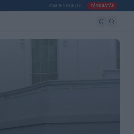
TÁMOGATÁS
363.75 Ft
315.15 Ft