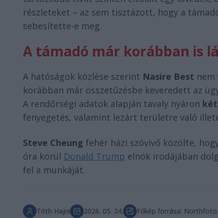
részleteket – az sem tisztázott, hogy a táma
sebesítette-e meg.
A támadó már korábban is lá
A hatóságok közlése szerint
Nasire Best
nem v
korábban már összetűzésbe keveredett az ügy
A rendőrségi adatok alapján tavaly nyáron
két
fenyegetés, valamint lezárt területre való ille
Steve Cheung
fehér házi szóvivő közölte, hogy 
óra körül
Donald Trump
elnök irodájában dolg
fel a munkáját.
Tóth Hajni
2026. 05. 24.
Főkép forrása: Northfoto