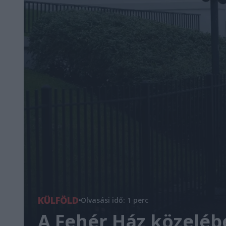
KÜLFÖLD
Olvasási idő: 1 perc
A Fehér Ház közelében