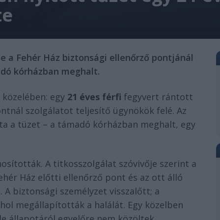
te
le a Fehér Ház biztonsági ellenőrző pontjánál
madó kórházban meghalt.
közelében: egy
21 éves férfi
fegyvert rántott
ntnál szolgálatot teljesítő ügynökök felé. Az
zta a tüzet – a támadó kórházban meghalt, egy
osították. A titkosszolgálat szóvivője szerint a
ehér Ház előtti ellenőrző pont és az ott álló
. A biztonsági személyzet visszalőtt; a
ol megállapították a halálát. Egy közelben
 de állapotáról egyelőre nem közöltek