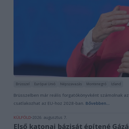
Brüsszel
Európai Unió
Népszavazás
Montenegró
Izland
Brüsszelben már reális forgatókönyvként számolnak a
csatlakozhat az EU-hoz 2028-ban.
Bővebben...
KÜLFÖLD
2026. augusztus 7.
Első katonai bázisát építené Gá