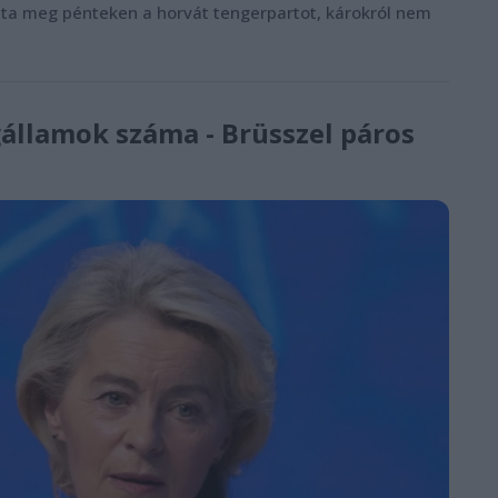
ázta meg pénteken a horvát tengerpartot, károkról nem
gállamok száma - Brüsszel páros