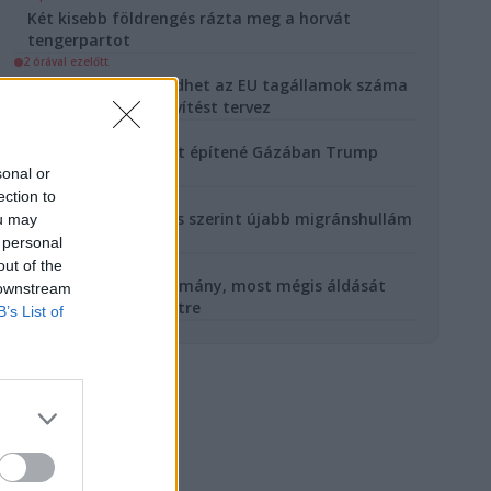
Két kisebb földrengés rázta meg a horvát
tengerpartot
2 órával ezelőtt
27-ről 29-re növekedhet az EU tagállamok száma
- Brüsszel páros bővítést tervez
3 órával ezelőtt
Első katonai bázisát építené Gázában Trump
Béketanácsa
sonal or
ection to
18 órával ezelőtt
A spanyol hírszerzés szerint újabb migránshullám
ou may
indulhat Ceuta felé
 personal
19 órával ezelőtt
out of the
Aggódott a brit kormány, most mégis áldását
 downstream
adta a Warner-üzletre
B’s List of