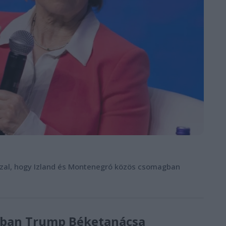
zzal, hogy Izland és Montenegró közös csomagban
zában Trump Béketanácsa