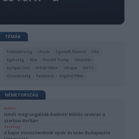
TÉMÁK
Franciaország
Utazás
Egyesült Államok
USA
Egészség
Kína
Donald Trump
Választás
Európai Unió
Orbán Viktor
Ukrajna
NATO
Oroszország
Facebook
Szijjártó Péter
NÉMETORSZÁG
Külföld
Ismét megrongálták Radnóti Miklós szobrát a
szerbiai Borban
Gazdaság
A bajor miniszterelnök nyolc év után Budapestre
látogatott