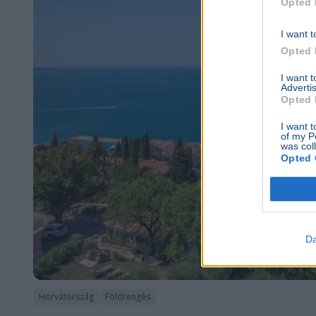
Opted 
I want t
Opted 
I want 
Advertis
Opted 
I want t
of my P
was col
Opted 
Da
Horvátország
Földrengés