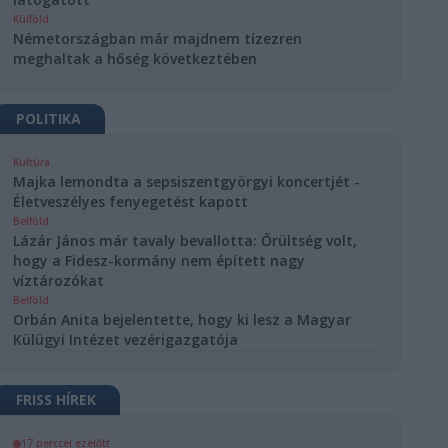
Külföld
Németországban már majdnem tízezren
meghaltak a hőség következtében
POLITIKA
Kultúra
Majka lemondta a sepsiszentgyörgyi koncertjét -
Életveszélyes fenyegetést kapott
Belföld
Lázár János már tavaly bevallotta: Őrültség volt,
hogy a Fidesz-kormány nem épített nagy
víztározókat
Belföld
Orbán Anita bejelentette, hogy ki lesz a Magyar
Külügyi Intézet vezérigazgatója
FRISS HÍREK
17 perccel ezelőtt