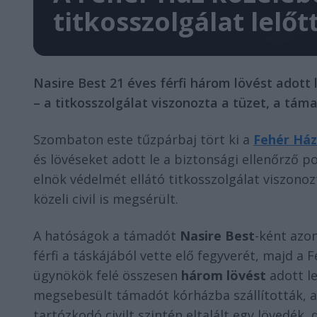
titkosszolgálat lelőt
Nasire Best 21 éves férfi három lövést adott 
– a titkosszolgálat viszonozta a tüzet, a tá
Szombaton este tűzpárbaj tört ki a
Fehér Ház
és lövéseket adott le a biztonsági ellenőrző po
elnök védelmét ellátó titkosszolgálat viszono
közeli civil is megsérült.
A hatóságok a támadót
Nasire Best
-ként azon
férfi a táskájából vette elő fegyverét, majd a F
ügynökök felé összesen
három lövést
adott le
megsebesült támadót kórházba szállították, ah
tartózkodó civilt szintén eltalált egy lövedék,