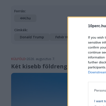
Forrás:
444.hu
10perc.hu
Címkék:
Donald Trump
Fehér Ház
If you wish 
sensitive in
confirm you
continue se
information 
KÜLFÖLD
2026. augusztus 7.
further disc
Két kisebb földrengés rázta meg 
participants
Downstream 
Persona
I want t