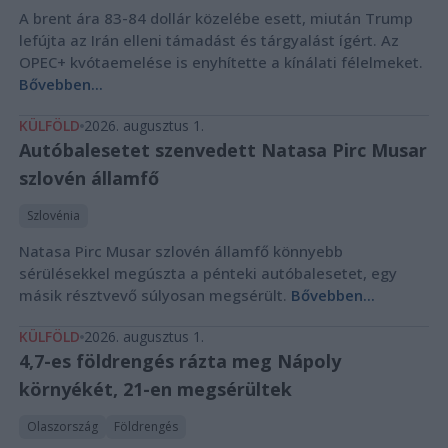
A brent ára 83-84 dollár közelébe esett, miután Trump
lefújta az Irán elleni támadást és tárgyalást ígért. Az
OPEC+ kvótaemelése is enyhítette a kínálati félelmeket.
Bővebben...
KÜLFÖLD
2026. augusztus 1.
Autóbalesetet szenvedett Natasa Pirc Musar
szlovén államfő
Szlovénia
Natasa Pirc Musar szlovén államfő könnyebb
sérülésekkel megúszta a pénteki autóbalesetet, egy
másik résztvevő súlyosan megsérült.
Bővebben...
KÜLFÖLD
2026. augusztus 1.
4,7-es földrengés rázta meg Nápoly
környékét, 21-en megsérültek
Olaszország
Földrengés