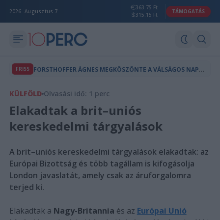
363.75 Ft
2026. Augusztus 7.
TÁMOGATÁS
315.15 Ft
F
ORSTHOFFER ÁGNES MEGKÖSZÖNTE A VÁLSÁGOS NAPOK ENERGIATAKARÉKOSSÁGÁT
FRISS
KÜLFÖLD
Olvasási idő: 1 perc
Elakadtak a brit–uniós
kereskedelmi tárgyalások
A brit–uniós kereskedelmi tárgyalások elakadtak: az
Európai Bizottság és több tagállam is kifogásolja
London javaslatát, amely csak az áruforgalomra
terjed ki.
Elakadtak a
Nagy-Britannia
és az
Európai Unió