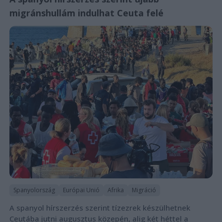
migránshullám indulhat Ceuta felé
Spanyolország
Európai Unió
Afrika
Migráció
A spanyol hírszerzés szerint tízezrek készülhetnek
Ceutába jutni augusztus közepén, alig két héttel a