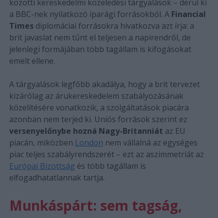
közötti kereskedelmi közeledési tárgyalások – derül ki
a BBC-nek nyilatkozó iparági forrásokból. A
Financial
Times
diplomáciai forrásokra hivatkozva azt írja: a
brit javaslat nem tűnt el teljesen a napirendről, de
jelenlegi formájában több tagállam is kifogásokat
emelt ellene.
A tárgyalások legfőbb akadálya, hogy a brit tervezet
kizárólag az árukereskedelem szabályozásának
közelítésére vonatkozik, a szolgáltatások piacára
azonban nem terjed ki. Uniós források szerint ez
versenyelőnybe hozná Nagy-Britanniát
az EU
piacán, miközben
London
nem vállalná az egységes
piac teljes szabályrendszerét – ezt az aszimmetriát az
Európai Bizottság
és több tagállam is
elfogadhatatlannak tartja.
Munkáspárt: sem tagság,