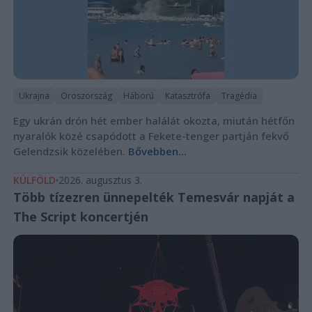
Ukrajna
Oroszország
Háború
Katasztrófa
Tragédia
Egy ukrán drón hét ember halálát okozta, miután hétfőn
nyaralók közé csapódott a Fekete-tenger partján fekvő
Gelendzsik közelében.
Bővebben...
KÜLFÖLD
2026. augusztus 3.
Több tízezren ünnepelték Temesvár napját a
The Script koncertjén