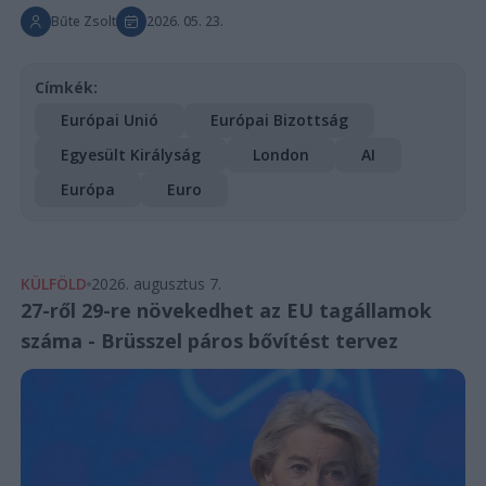
Bűte Zsolt
2026. 05. 23.
Címkék:
Európai Unió
Európai Bizottság
Egyesült Királyság
London
AI
Európa
Euro
KÜLFÖLD
2026. augusztus 7.
27-ről 29-re növekedhet az EU tagállamok
száma - Brüsszel páros bővítést tervez