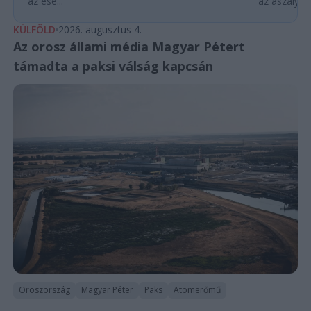
az ese...
az aszályhel
KÜLFÖLD
2026. augusztus 4.
Az orosz állami média Magyar Pétert
támadta a paksi válság kapcsán
Oroszország
Magyar Péter
Paks
Atomerőmű