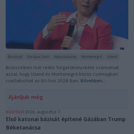
Brüsszel
Európai Unió
Népszavazás
Montenegró
Izland
Brüsszelben már reális forgatókönyvként számolnak
azzal, hogy Izland és Montenegró közös csomagban
csatlakozhat az EU-hoz 2028-ban.
Bővebben...
Ajánljuk még
KÜLFÖLD
2026. augusztus 7.
Első katonai bázisát építené Gázában Trump
Béketanácsa