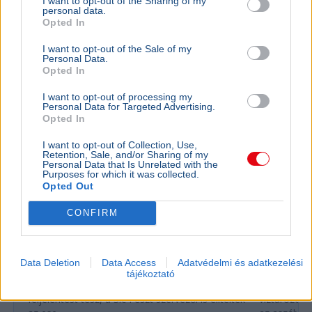
I want to opt-out of the Sharing of my
Politika
personal data.
Opted In
I want to opt-out of the Sale of my
Personal Data.
Opted In
I want to opt-out of processing my
Personal Data for Targeted Advertising.
Opted In
I want to opt-out of Collection, Use,
Retention, Sale, and/or Sharing of my
Personal Data that Is Unrelated with the
Purposes for which it was collected.
Opted Out
KULTÚRA
BELFÖLD
CONFIRM
Majka lemondta a sepsiszentgyörgyi
Lázár Ján
koncertjét - Életveszélyes fenyegetést
Őrültség 
kapott
nem építe
Data Deletion
Data Access
Adatvédelmi és adatkezelési
Majka életveszélyes SMS-fenyegetés miatt
Lázár János
tájékoztató
mondta le sepsiszentgyörgyi fellépését, a zenész
a kormány h
feljelentést tesz, a Sic Feszt szervezői is elítélték
víztározók