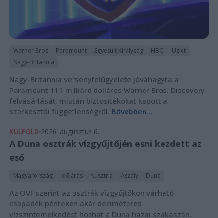
Warner Bros
Paramount
Egyesült Királyság
HBO
Üzlet
Nagy-Britannia
Nagy-Britannia versenyfelügyelete jóváhagyta a
Paramount 111 milliárd dolláros Warner Bros. Discovery-
felvásárlását, miután biztosítékokat kapott a
szerkesztői függetlenségről.
Bővebben...
KÜLFÖLD
2026. augusztus 6.
A Duna osztrák vízgyűjtőjén esni kezdett az
eső
Magyarország
Időjárás
Ausztria
Aszály
Duna
Az OVF szerint az osztrák vízgyűjtőkön várható
csapadék pénteken akár deciméteres
vízszintemelkedést hozhat a Duna hazai szakaszán.