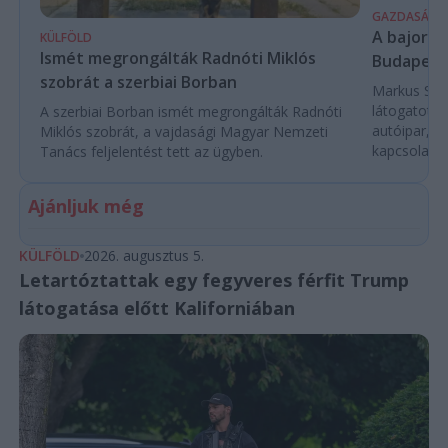
GAZDASÁG
A bajor m
KÜLFÖLD
Ismét megrongálták Radnóti Miklós
Budapest
szobrát a szerbiai Borban
Markus Söde
látogatott 
A szerbiai Borban ismét megrongálták Radnóti
autóipar, a
Miklós szobrát, a vajdasági Magyar Nemzeti
kapcsolatok 
Tanács feljelentést tett az ügyben.
Ajánljuk még
KÜLFÖLD
2026. augusztus 5.
Letartóztattak egy fegyveres férfit Trump
látogatása előtt Kaliforniában