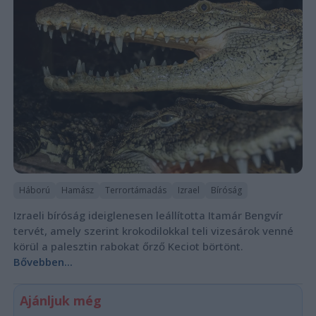
Háború
Hamász
Terrortámadás
Izrael
Bíróság
Izraeli bíróság ideiglenesen leállította Itamár Bengvír
tervét, amely szerint krokodilokkal teli vizesárok venné
körül a palesztin rabokat őrző Keciot börtönt.
Bővebben...
Ajánljuk még