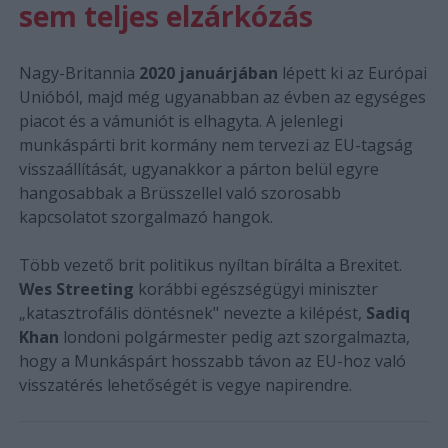
sem teljes elzárkózás
Nagy-Britannia
2020 januárjában
lépett ki az Európai
Unióból, majd még ugyanabban az évben az egységes
piacot és a vámuniót is elhagyta. A jelenlegi
munkáspárti brit kormány nem tervezi az EU-tagság
visszaállítását, ugyanakkor a párton belül egyre
hangosabbak a Brüsszellel való szorosabb
kapcsolatot szorgalmazó hangok.
Több vezető brit politikus nyíltan bírálta a Brexitet.
Wes Streeting
korábbi egészségügyi miniszter
„katasztrofális döntésnek" nevezte a kilépést,
Sadiq
Khan
londoni polgármester pedig azt szorgalmazta,
hogy a Munkáspárt hosszabb távon az EU-hoz való
visszatérés lehetőségét is vegye napirendre.