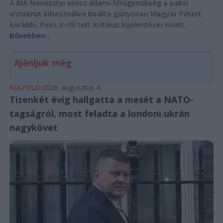
A RIA Novosztyi orosz állami hírügynökség a paksi
vízhiányt kihasználva bírálta gúnyosan Magyar Pétert
korábbi, Paks II-ről tett kritikus kijelentései miatt.
Bővebben...
Ajánljuk még
KÜLFÖLD
2026. augusztus 4.
Tizenkét évig hallgatta a mesét a NATO-
tagságról, most feladta a londoni ukrán
nagykövet