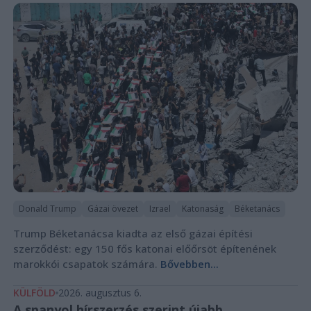
Donald Trump
Gázai övezet
Izrael
Katonaság
Béketanács
Trump Béketanácsa kiadta az első gázai építési
szerződést: egy 150 fős katonai előőrsöt építenének
marokkói csapatok számára.
Bővebben...
KÜLFÖLD
2026. augusztus 6.
A spanyol hírszerzés szerint újabb