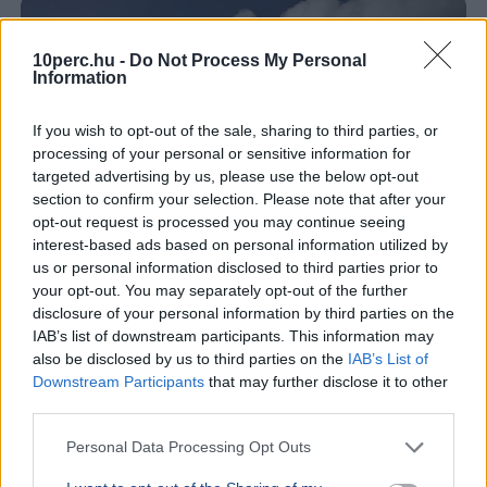
10perc.hu -
Do Not Process My Personal
Information
If you wish to opt-out of the sale, sharing to third parties, or
processing of your personal or sensitive information for
targeted advertising by us, please use the below opt-out
section to confirm your selection. Please note that after your
opt-out request is processed you may continue seeing
interest-based ads based on personal information utilized by
us or personal information disclosed to third parties prior to
your opt-out. You may separately opt-out of the further
disclosure of your personal information by third parties on the
Franciaország
Magyar Péter
Aszály
Atomerőmű
Duna
IAB’s list of downstream participants. This information may
Franciaországban három atomerőművi reaktort
also be disclosed by us to third parties on the
IAB’s List of
állítottak le a folyók alacsony vízhozama miatt,
Downstream Participants
that may further disclose it to other
miközben Paks négy blokkjából is csak egy
third parties.
termel.&nbsp;
Bővebben...
Personal Data Processing Opt Outs