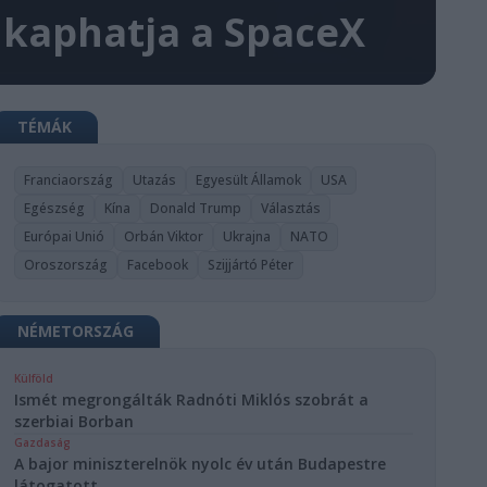
 kaphatja a SpaceX
TÉMÁK
Franciaország
Utazás
Egyesült Államok
USA
Egészség
Kína
Donald Trump
Választás
Európai Unió
Orbán Viktor
Ukrajna
NATO
Oroszország
Facebook
Szijjártó Péter
NÉMETORSZÁG
Külföld
Ismét megrongálták Radnóti Miklós szobrát a
szerbiai Borban
Gazdaság
A bajor miniszterelnök nyolc év után Budapestre
látogatott