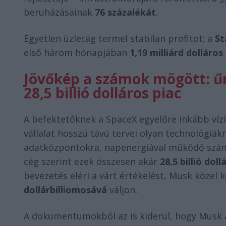
beruházásainak
76 százalékát
.
Egyetlen üzletág termel stabilan profitot: a
St
első három hónapjában
1,19 milliárd dolláros
Jövőkép a számok mögött: űr
28,5 billió dolláros piac
A befektetőknek a SpaceX egyelőre inkább vízió
vállalat hosszú távú tervei olyan technológiá
adatközpontokra, napenergiával működő számí
cég szerint ezek összesen akár
28,5 billió doll
bevezetés eléri a várt értékelést, Musk közel 
dollárbilliomosává
váljon.
A dokumentumokból az is kiderül, hogy Musk a 