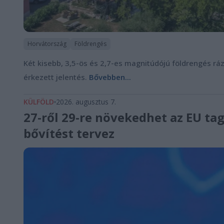
Horvátország
Földrengés
Két kisebb, 3,5-ös és 2,7-es magnitúdójú földrengés r
érkezett jelentés.
Bővebben...
KÜLFÖLD
2026. augusztus 7.
27-ről 29-re növekedhet az EU ta
bővítést tervez