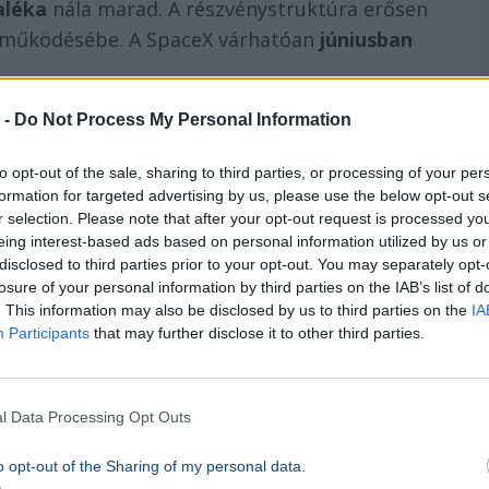
aléka
nála marad. A részvénystruktúra erősen
ég működésébe. A SpaceX várhatóan
júniusban
 -
Do Not Process My Personal Information
hfoto
to opt-out of the sale, sharing to third parties, or processing of your per
formation for targeted advertising by us, please use the below opt-out s
r selection. Please note that after your opt-out request is processed y
eing interest-based ads based on personal information utilized by us or
NER
Elon Musk
Űrkutatás
disclosed to third parties prior to your opt-out. You may separately opt-
losure of your personal information by third parties on the IAB’s list of
. This information may also be disclosed by us to third parties on the
IA
Participants
that may further disclose it to other third parties.
l Data Processing Opt Outs
a horvát tengerpartot
o opt-out of the Sharing of my personal data.