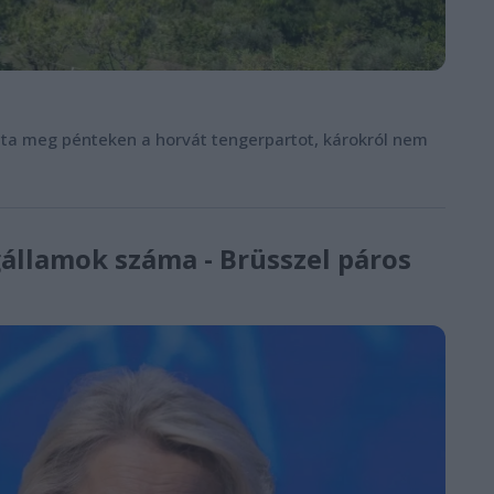
ázta meg pénteken a horvát tengerpartot, károkról nem
gállamok száma - Brüsszel páros