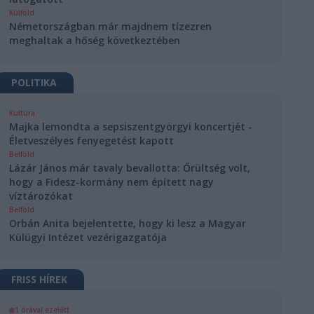
Külföld
Németországban már majdnem tízezren
meghaltak a hőség következtében
POLITIKA
Kultúra
Majka lemondta a sepsiszentgyörgyi koncertjét -
Életveszélyes fenyegetést kapott
Belföld
Lázár János már tavaly bevallotta: Őrültség volt,
hogy a Fidesz-kormány nem épített nagy
víztározókat
Belföld
Orbán Anita bejelentette, hogy ki lesz a Magyar
Külügyi Intézet vezérigazgatója
FRISS HÍREK
1 órával ezelőtt