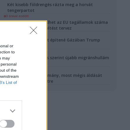
Két kisebb földrengés rázta meg a horvát
tengerpartot
3 órával ezelőtt
27-ről 29-re növekedhet az EU tagállamok száma
- Brüsszel páros bővítést tervez
4 órával ezelőtt
Első katonai bázisát építené Gázában Trump
Béketanácsa
sonal or
19 órával ezelőtt
ection to
A spanyol hírszerzés szerint újabb migránshullám
ou may
indulhat Ceuta felé
 personal
20 órával ezelőtt
out of the
Aggódott a brit kormány, most mégis áldását
 downstream
adta a Warner-üzletre
B’s List of