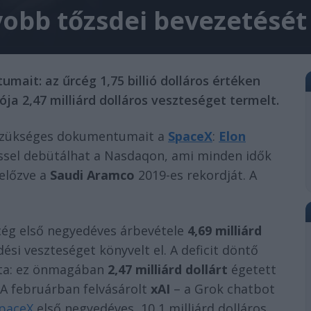
obb tőzsdei bevezetését
ait: az űrcég 1,75 billió dolláros értéken
ója 2,47 milliárd dolláros veszteséget termelt.
 szükséges dokumentumait a
SpaceX
:
Elon
ssel debütálhat a Nasdaqon, ami minden idők
gelőzve a
Saudi Aramco
2019-es rekordját. A
cég első negyedéves árbevétele
4,69 milliárd
si veszteséget könyvelt el. A deficit döntő
zta: ez önmagában
2,47 milliárd dollárt
égetett
. A februárban felvásárolt
xAI
– a Grok chatbot
paceX
első negyedéves, 10,1 milliárd dolláros