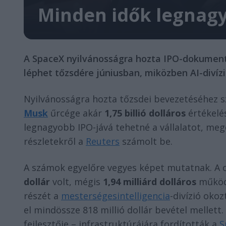
Minden idők legnagy
A SpaceX nyilvánosságra hozta IPO-dokumentum
léphet tőzsdére júniusban, miközben AI-divízi
Nyilvánosságra hozta tőzsdei bevezetéséhez
Musk
űrcége akár
1,75 billió dolláros
értékelé
legnagyobb IPO-jává tehetné a vállalatot, me
részletekről a
Reuters
számolt be.
A számok egyelőre vegyes képet mutatnak. A 
dollár
volt, mégis
1,94 milliárd dolláros
működé
részét a
mesterségesintelligencia
-divízió oko
el mindössze 818 millió dollár bevétel mellett
fejlesztője – infrastruktúrájára fordították a
S