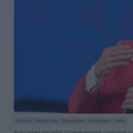
Brüsszel
Európai Unió
Népszavazás
Montenegró
Izland
Brüsszelben már reális forgatókönyvként számolnak a