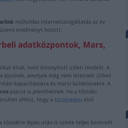
arlink
műholdas internetszolgáltatás az év
üzemi eredményt hozott.
beli adatközpontok, Mars,
kat kínál, mint bizonyított üzleti modellt. A
kra épülnek, amelyek még nem léteznek: űrbeli
tási kapacitásokra és marsi küldetésekre. A
áros
piacot is jelenthetnek. Ha a tőzsdei
kerülhet ahhoz, hogy a
történelem
első
tőzsdére lépés után is szinte teljes kontrollt