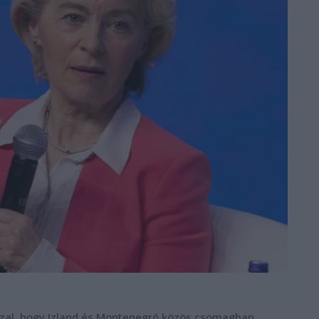
zzal, hogy Izland és Montenegró közös csomagban