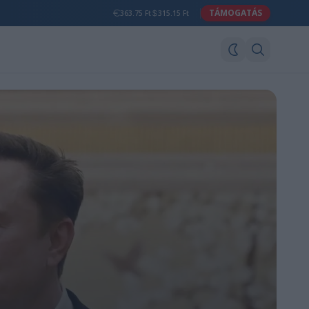
TÁMOGATÁS
363.75 Ft
315.15 Ft