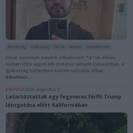
Rendőrség
Gyilkosság
TikTok
Mexikó
Gyorsétterem
César Gastélum mexikói influenszert TikTok-élőzés
közben lőtte agyon két motoros támadó Culiacánban, a
gyilkosság hátterében kartellrivalizálás állhat.
Bővebben...
KÜLFÖLD
2026. augusztus 5.
Letartóztattak egy fegyveres férfit Trump
látogatása előtt Kaliforniában