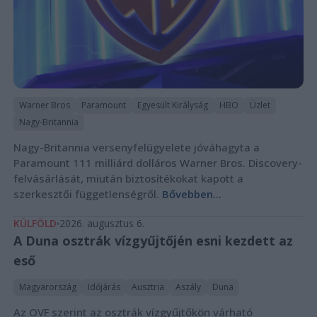
Warner Bros
Paramount
Egyesült Királyság
HBO
Üzlet
Nagy-Britannia
Nagy-Britannia versenyfelügyelete jóváhagyta a
Paramount 111 milliárd dolláros Warner Bros. Discovery-
felvásárlását, miután biztosítékokat kapott a
szerkesztői függetlenségről.
Bővebben...
KÜLFÖLD
2026. augusztus 6.
A Duna osztrák vízgyűjtőjén esni kezdett az
eső
Magyarország
Időjárás
Ausztria
Aszály
Duna
Az OVF szerint az osztrák vízgyűjtőkön várható