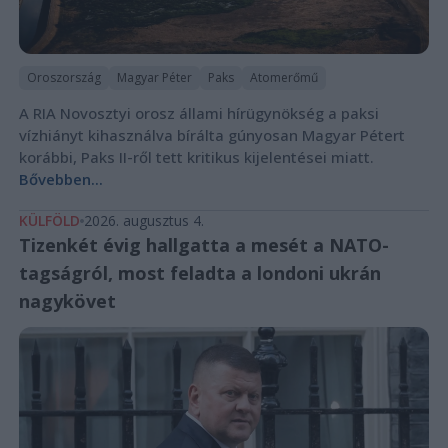
Oroszország
Magyar Péter
Paks
Atomerőmű
A RIA Novosztyi orosz állami hírügynökség a paksi
vízhiányt kihasználva bírálta gúnyosan Magyar Pétert
korábbi, Paks II-ről tett kritikus kijelentései miatt.
Bővebben...
KÜLFÖLD
2026. augusztus 4.
Tizenkét évig hallgatta a mesét a NATO-
tagságról, most feladta a londoni ukrán
nagykövet