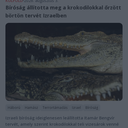
KÜLFÖLD
2026. augusztus 3.
Bíróság állította meg a krokodilokkal őrzött
börtön tervét Izraelben
Háború
Hamász
Terrortámadás
Izrael
Bíróság
Izraeli bíróság ideiglenesen leállította Itamár Bengvír
tervét, amely szerint krokodilokkal teli vizesárok venné