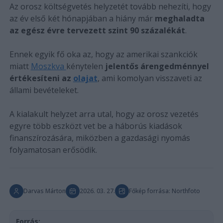
Az orosz költségvetés helyzetét tovább nehezíti, hogy
az év első két hónapjában a hiány már
meghaladta
az egész évre tervezett szint 90 százalékát
.
Ennek egyik fő oka az, hogy az amerikai szankciók
miatt
Moszkva
kénytelen
jelentős árengedménnyel
értékesíteni az
olajat
, ami komolyan visszaveti az
állami bevételeket.
A kialakult helyzet arra utal, hogy az orosz vezetés
egyre több eszközt vet be a háborús kiadások
finanszírozására, miközben a gazdasági nyomás
folyamatosan erősödik.
Darvas Márton
2026. 03. 27.
Főkép forrása: Northfoto
Forrás: