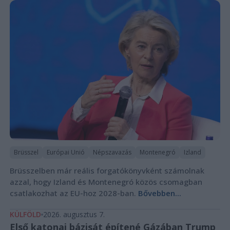
Brüsszel
Európai Unió
Népszavazás
Montenegró
Izland
Brüsszelben már reális forgatókönyvként számolnak
azzal, hogy Izland és Montenegró közös csomagban
csatlakozhat az EU-hoz 2028-ban.
Bővebben...
KÜLFÖLD
2026. augusztus 7.
Első katonai bázisát építené Gázában Trump