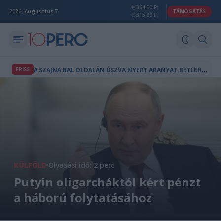
364.50 Ft
2026. Augusztus 7.
TÁMOGATÁS
315.99 Ft
A
SZAJNA BAL OLDALÁN ÚSZVA NYERT ARANYAT BETLEHEM DÁVID
FRISS
KÜLFÖLD
Olvasási idő: 2 perc
Putyin oligarcháktól kért pénzt
a háború folytatásához