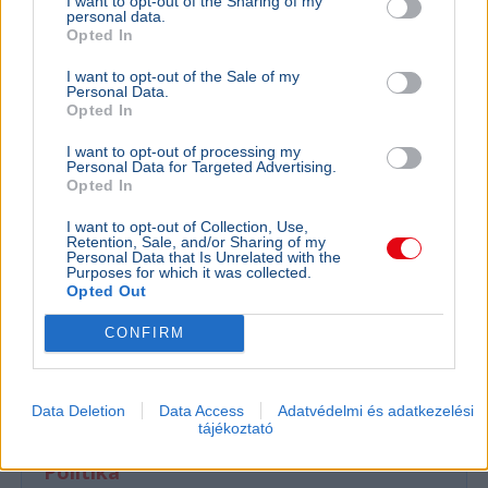
I want to opt-out of the Sharing of my
personal data.
Opted In
I want to opt-out of the Sale of my
Personal Data.
Opted In
I want to opt-out of processing my
Personal Data for Targeted Advertising.
Opted In
I want to opt-out of Collection, Use,
Retention, Sale, and/or Sharing of my
Personal Data that Is Unrelated with the
Purposes for which it was collected.
Opted Out
Baleset
Párizs
London
Migráció
CONFIRM
Kigyulladt egy illegális bevándorlókat szállító bárka a La
Manche-csatornán, a francia és brit parti őrség 157
embert mentett ki a vízből.
Bővebben...
Data Deletion
Data Access
Adatvédelmi és adatkezelési
tájékoztató
Politika