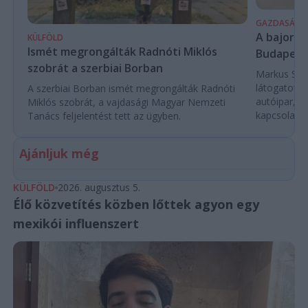
GAZDASÁG
A bajor m
KÜLFÖLD
Ismét megrongálták Radnóti Miklós
Budapest
szobrát a szerbiai Borban
Markus Söde
látogatott 
A szerbiai Borban ismét megrongálták Radnóti
autóipar, a
Miklós szobrát, a vajdasági Magyar Nemzeti
kapcsolatok 
Tanács feljelentést tett az ügyben.
Ajánljuk még
KÜLFÖLD
2026. augusztus 5.
Élő közvetítés közben lőttek agyon egy
mexikói influenszert