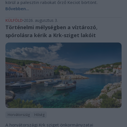
körül a palesztin rabokat őrző Keciot börtönt.
Bővebben...
KÜLFÖLD
2026. augusztus 3.
Történelmi mélységben a víztározó,
spórolásra kérik a Krk-sziget lakóit
Horvátország
Hőség
A horvátországi Krk sziget önkormányzatai