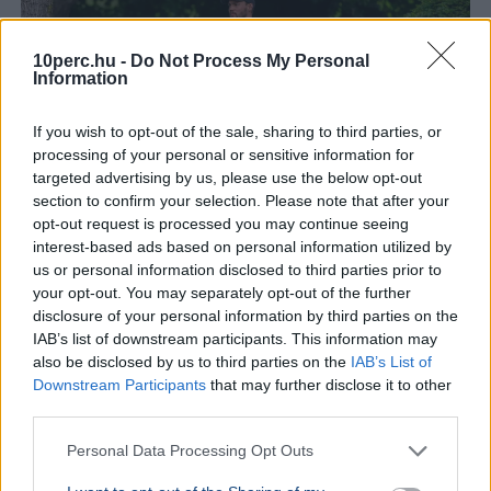
10perc.hu -
Do Not Process My Personal
Information
If you wish to opt-out of the sale, sharing to third parties, or
processing of your personal or sensitive information for
targeted advertising by us, please use the below opt-out
section to confirm your selection. Please note that after your
opt-out request is processed you may continue seeing
interest-based ads based on personal information utilized by
USA
Donald Trump
us or personal information disclosed to third parties prior to
A hatóságok fegyverrel és lőszerekkel tartóztattak le
your opt-out. You may separately opt-out of the further
egy férfit Donald Trump kaliforniai golfklubjánál az elnök
disclosure of your personal information by third parties on the
látogatása előtt.
Bővebben...
IAB’s list of downstream participants. This information may
also be disclosed by us to third parties on the
IAB’s List of
KÜLFÖLD
2026. augusztus 4.
Downstream Participants
that may further disclose it to other
157 embert mentett ki a parti őrség egy égő
third parties.
bárkából a La Manche-csatornán
Personal Data Processing Opt Outs