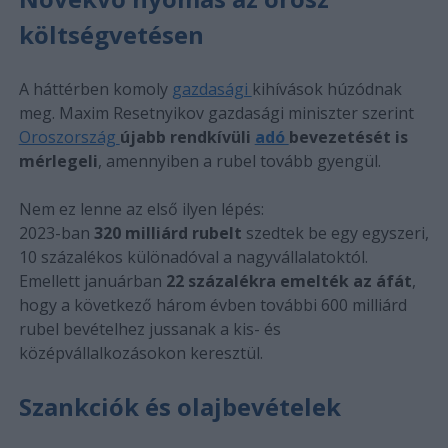
költségvetésen
A háttérben komoly
gazdasági
kihívások húzódnak
meg. Maxim Resetnyikov gazdasági miniszter szerint
Oroszország
újabb rendkívüli
adó
bevezetését is
mérlegeli
, amennyiben a rubel tovább gyengül.
Nem ez lenne az első ilyen lépés:
2023-ban
320 milliárd rubelt
szedtek be egy egyszeri,
10 százalékos különadóval a nagyvállalatoktól.
Emellett januárban
22 százalékra emelték az áfát
,
hogy a következő három évben további 600 milliárd
rubel bevételhez jussanak a kis- és
középvállalkozásokon keresztül.
Szankciók és olajbevételek