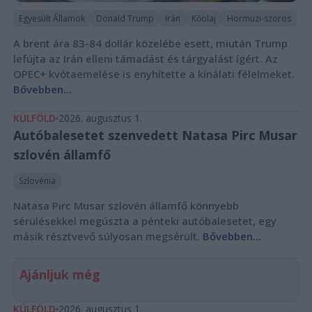
Egyesült Államok
Donald Trump
Irán
Kőolaj
Hormuzi-szoros
A brent ára 83-84 dollár közelébe esett, miután Trump
lefújta az Irán elleni támadást és tárgyalást ígért. Az
OPEC+ kvótaemelése is enyhítette a kínálati félelmeket.
Bővebben...
KÜLFÖLD
2026. augusztus 1.
Autóbalesetet szenvedett Natasa Pirc Musar
szlovén államfő
Szlovénia
Natasa Pirc Musar szlovén államfő könnyebb
sérülésekkel megúszta a pénteki autóbalesetet, egy
másik résztvevő súlyosan megsérült.
Bővebben...
Ajánljuk még
KÜLFÖLD
2026. augusztus 1.