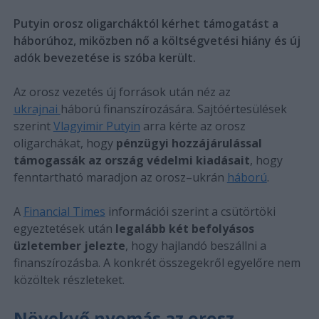
Putyin orosz oligarcháktól kérhet támogatást a
háborúhoz, miközben nő a költségvetési hiány és új
adók bevezetése is szóba került.
Az orosz vezetés új források után néz az
ukrajnai
háború finanszírozására. Sajtóértesülések
szerint
Vlagyimir Putyin
arra kérte az orosz
oligarchákat, hogy
pénzügyi hozzájárulással
támogassák az ország védelmi kiadásait
, hogy
fenntartható maradjon az orosz–ukrán
háború
.
A
Financial Times
információi szerint a csütörtöki
egyeztetések után
legalább két befolyásos
üzletember jelezte
, hogy hajlandó beszállni a
finanszírozásba. A konkrét összegekről egyelőre nem
közöltek részleteket.
Növekvő nyomás az orosz