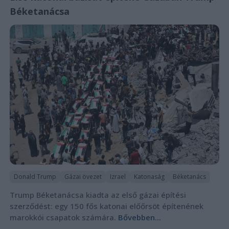
Béketanácsa
Donald Trump
Gázai övezet
Izrael
Katonaság
Béketanács
Trump Béketanácsa kiadta az első gázai építési
szerződést: egy 150 fős katonai előőrsöt építenének
marokkói csapatok számára.
Bővebben...