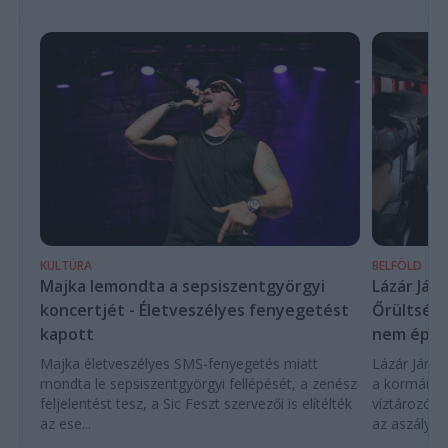
KULTÚRA
BELFÖLD
Majka lemondta a sepsiszentgyörgyi
Lázár Ján
koncertjét - Életveszélyes fenyegetést
Őrültség 
kapott
nem építe
Majka életveszélyes SMS-fenyegetés miatt
Lázár János
mondta le sepsiszentgyörgyi fellépését, a zenész
a kormány h
feljelentést tesz, a Sic Feszt szervezői is elítélték
víztározók
az ese...
az aszályhel