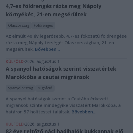
4,7-es földrengés rázta meg Nápoly
környékét, 21-en megsérültek
Olaszország
Földrengés
Az elmúlt 40 év legerősebb, 4,7-es fokozatú földrengése
rázta meg Nápoly térségét Olaszországban, 21-en
megsérültek.
Bővebben...
KÜLFÖLD
2026. augusztus 1.
A spanyol hatóságok szerint visszatértek
Marokkóba a ceutai migránsok
Spanyolország
Migráció
A spanyol hatóságok szerint a Ceutába érkezett
migránsok szinte mindegyike visszatért Marokkóba, a
határon 57 holttestet találtak.
Bővebben...
KÜLFÖLD
2026. augusztus 1.
82 éve rejtőző náci hadihajók bukkannak elő