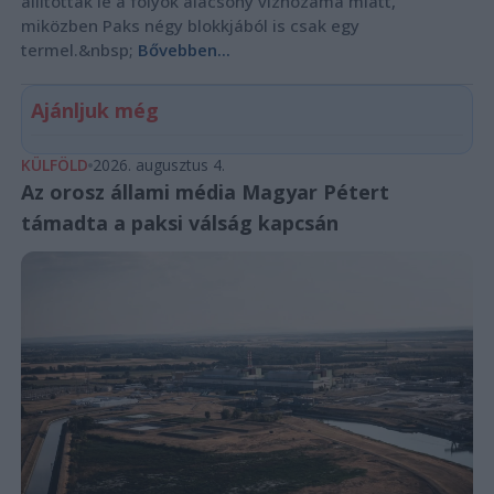
állítottak le a folyók alacsony vízhozama miatt,
miközben Paks négy blokkjából is csak egy
termel.&nbsp;
Bővebben...
Ajánljuk még
KÜLFÖLD
2026. augusztus 4.
Az orosz állami média Magyar Pétert
támadta a paksi válság kapcsán