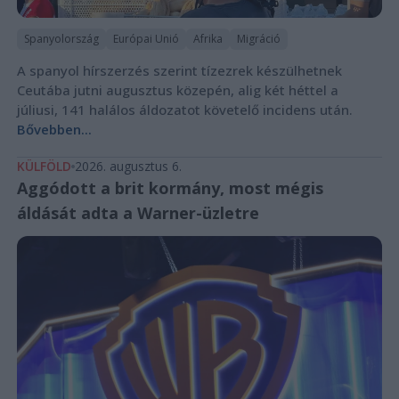
Spanyolország
Európai Unió
Afrika
Migráció
A spanyol hírszerzés szerint tízezrek készülhetnek
Ceutába jutni augusztus közepén, alig két héttel a
júliusi, 141 halálos áldozatot követelő incidens után.
Bővebben...
KÜLFÖLD
2026. augusztus 6.
Aggódott a brit kormány, most mégis
áldását adta a Warner-üzletre