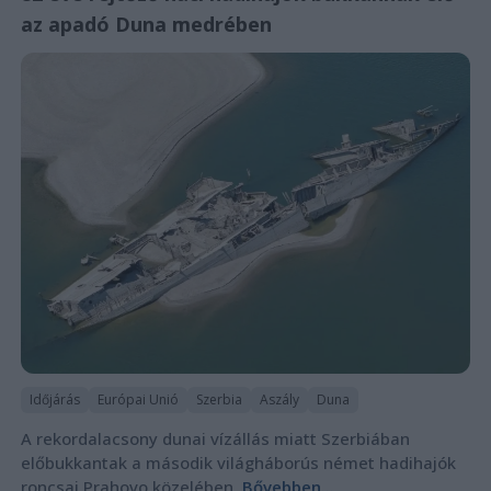
az apadó Duna medrében
Időjárás
Európai Unió
Szerbia
Aszály
Duna
A rekordalacsony dunai vízállás miatt Szerbiában
előbukkantak a második világháborús német hadihajók
roncsai Prahovo közelében.
Bővebben...