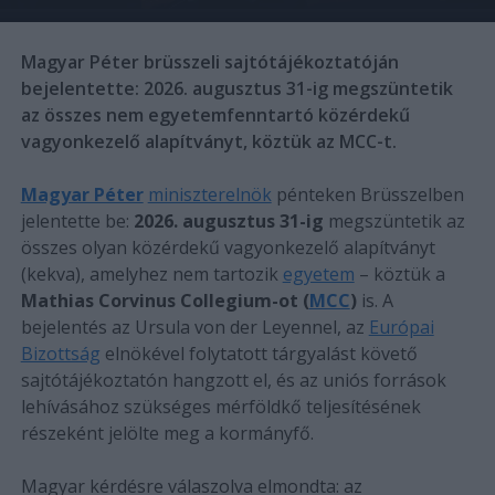
Magyar Péter brüsszeli sajtótájékoztatóján
bejelentette: 2026. augusztus 31-ig megszüntetik
az összes nem egyetemfenntartó közérdekű
vagyonkezelő alapítványt, köztük az MCC-t.
Magyar Péter
miniszterelnök
pénteken Brüsszelben
jelentette be:
2026. augusztus 31-ig
megszüntetik az
összes olyan közérdekű vagyonkezelő alapítványt
(kekva), amelyhez nem tartozik
egyetem
– köztük a
Mathias Corvinus Collegium-ot (
MCC
)
is. A
bejelentés az Ursula von der Leyennel, az
Európai
Bizottság
elnökével folytatott tárgyalást követő
sajtótájékoztatón hangzott el, és az uniós források
lehívásához szükséges mérföldkő teljesítésének
részeként jelölte meg a kormányfő.
Magyar kérdésre válaszolva elmondta: az