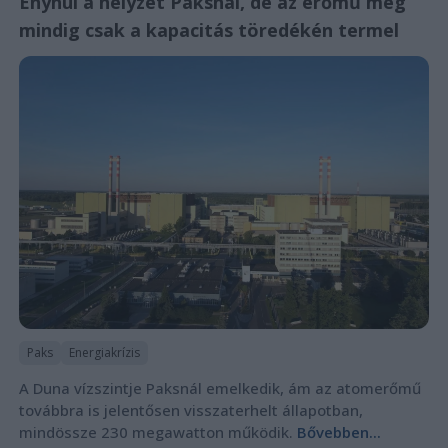
Enyhül a helyzet Paksnál, de az erőmű még
mindig csak a kapacitás töredékén termel
Paks
Energiakrízis
A Duna vízszintje Paksnál emelkedik, ám az atomerőmű
továbbra is jelentősen visszaterhelt állapotban,
mindössze 230 megawatton működik.
Bővebben...