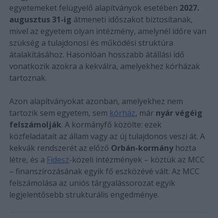
egyetemeket felügyelő alapítványok esetében
2027.
augusztus 31-ig
átmeneti időszakot biztosítanak,
mivel az egyetem olyan intézmény, amelynél időre van
szükség a tulajdonosi és működési struktúra
átalakításához. Hasonlóan hosszabb átállási idő
vonatkozik azokra a kekválra, amelyekhez kórházak
tartoznak.
Azon alapítványokat azonban, amelyekhez nem
tartozik sem egyetem, sem
kórház
, már
nyár végéig
felszámolják
. A kormányfő közölte: ezek
közfeladatait az állam vagy az új tulajdonos veszi át. A
kekvák rendszerét az előző
Orbán-kormány
hozta
létre, és a
Fidesz
-közeli intézmények – köztük az MCC
– finanszírozásának egyik fő eszközévé vált. Az MCC
felszámolása az uniós tárgyalássorozat egyik
legjelentősebb strukturális engedménye.