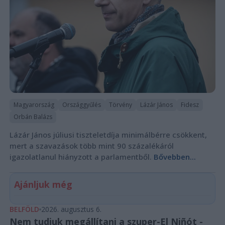
Magyarország
Országgyűlés
Törvény
Lázár János
Fidesz
Orbán Balázs
Lázár János júliusi tiszteletdíja minimálbérre csökkent,
mert a szavazások több mint 90 százalékáról
igazolatlanul hiányzott a parlamentből.
Bővebben...
Ajánljuk még
BELFÖLD
2026. augusztus 6.
Nem tudjuk megállítani a szuper-El Niñót -