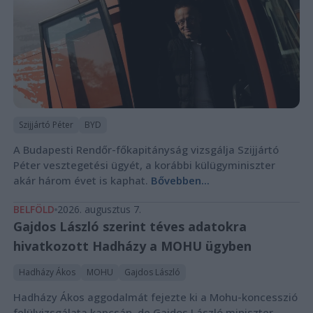
Szijjártó Péter
BYD
A Budapesti Rendőr-főkapitányság vizsgálja Szijjártó
Péter vesztegetési ügyét, a korábbi külügyminiszter
akár három évet is kaphat.
Bővebben...
BELFÖLD
2026. augusztus 7.
Gajdos László szerint téves adatokra
hivatkozott Hadházy a MOHU ügyben
Hadházy Ákos
MOHU
Gajdos László
Hadházy Ákos aggodalmát fejezte ki a Mohu-koncesszió
felülvizsgálata kapcsán, de Gajdos László miniszter