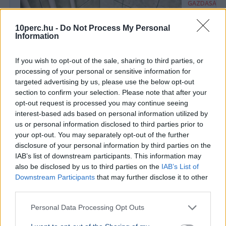
GAZDASÁG
Figyelmez
rezsicsök
10perc.hu -
Do Not Process My Personal
Information
eurózóná
Az Amundi 
If you wish to opt-out of the sale, sharing to third parties, or
kegyelmi id
processing of your personal or sensitive information for
kritériumok
targeted advertising by us, please use the below opt-out
szükségese
section to confirm your selection. Please note that after your
opt-out request is processed you may continue seeing
interest-based ads based on personal information utilized by
us or personal information disclosed to third parties prior to
BELFÖLD
Összeomlás szélén a víziközmű-rendszer:
your opt-out. You may separately opt-out of the further
disclosure of your personal information by third parties on the
A teljes éves bevételt a csövek
IAB’s list of downstream participants. This information may
cseréjére kellene költeni
also be disclosed by us to third parties on the
IAB’s List of
A magyar víziközmű-hálózat közel 80 százaléka
Downstream Participants
that may further disclose it to other
kritikus állapotban van, a csőtörések száma
third parties.
pedig exponenciálisan nő. Kovács Károly szerint a
rezsicsökk...
Personal Data Processing Opt Outs
BELFÖLD
2026. augusztus 7.