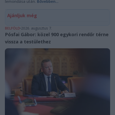
lemondása után.
Bővebben...
Ajánljuk még
BELFÖLD
2026. augusztus 7.
Pósfai Gábor: közel 900 egykori rendőr térne
vissza a testülethez