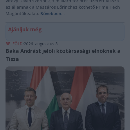
Vitézy Dávid szerint 2,3 milliárd forintot fizetett vissza
az államnak a Mészáros Lőrinchez köthető Prime Tech
Magántőkealap.
Bővebben...
Ajánljuk még
BELFÖLD
2026. augusztus 8.
Baka Andrást jelöli köztársasági elnöknek a
Tisza