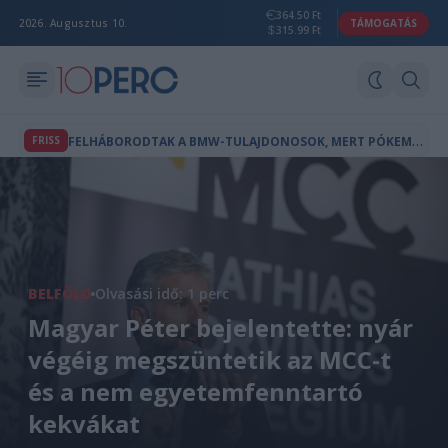
364.50 Ft
2026. Augusztus 10.
TÁMOGATÁS
315.99 Ft
F
ELHÁBORODTAK A BMW-TULAJDONOSOK, MERT PÓKEMBER-REKLÁM JELENT MEG AZ AUTÓIK FEDÉLZETI KÉPERNYŐJÉN
FRISS
BELFÖLD
Olvasási idő: 1 perc
Magyar Péter bejelentette: nyár
végéig megszüntetik az MCC-t
és a nem egyetemfenntartó
kekvákat