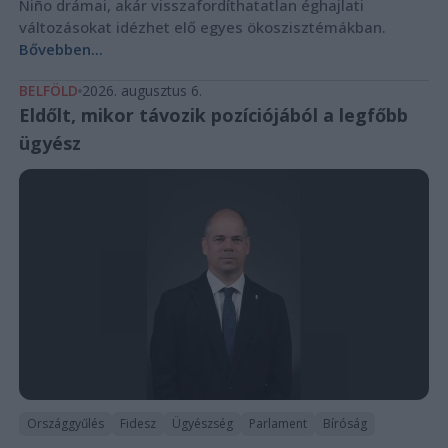
Niño drámai, akár visszafordíthatatlan éghajlati
változásokat idézhet elő egyes ökoszisztémákban.
Bővebben...
BELFÖLD
2026. augusztus 6.
Eldőlt, mikor távozik pozíciójából a legfőbb
ügyész
Országgyűlés
Fidesz
Ügyészség
Parlament
Bíróság