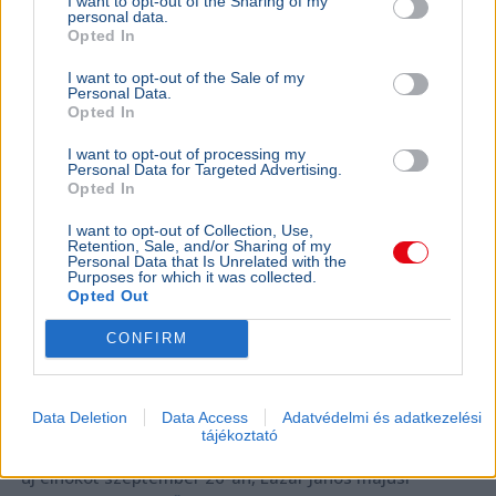
I want to opt-out of the Sharing of my
personal data.
Hornok Miklós is esélyes Lázár János
Opted In
utódjának
I want to opt-out of the Sale of my
Personal Data.
Opted In
I want to opt-out of processing my
Personal Data for Targeted Advertising.
Opted In
I want to opt-out of Collection, Use,
Retention, Sale, and/or Sharing of my
Personal Data that Is Unrelated with the
Purposes for which it was collected.
Opted Out
CONFIRM
Lázár János
Data Deletion
Data Access
Adatvédelmi és adatkezelési
tájékoztató
Négy jelölt közül választhat a Magyar Tenisz Szövetség
új elnököt szeptember 26-án, Lázár János májusi