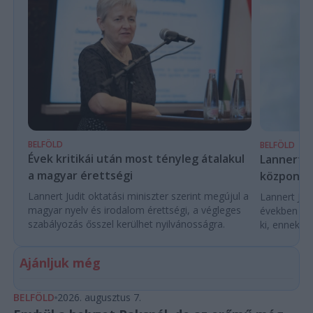
BELFÖLD
BELFÖLD
Évek kritikái után most tényleg átalakul
Lannert Ju
a magyar érettségi
központo
Lannert Judit oktatási miniszter szerint megújul a
Lannert Judi
magyar nyelv és irodalom érettségi, a végleges
években túl
szabályozás ősszel kerülhet nyilvánosságra.
ki, ennek m
Ajánljuk még
BELFÖLD
2026. augusztus 7.