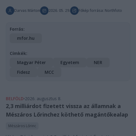
Darvas Márton
2026. 05. 29.
Főkép forrása: Northfoto
Forrás:
mfor.hu
Címkék:
Magyar Péter
Egyetem
NER
Fidesz
MCC
BELFÖLD
2026. augusztus 8.
2,3 milliárdot fizetett vissza az államnak a
Mészáros Lőrinchez köthető magántőkealap
Mészáros Lőrinc