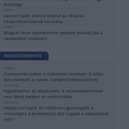
érettségi
Belföld
Lannert Judit szerint lezárul az oktatás
központosításának korszaka
Belföld
Magyar Péter bejelentette: teljesen átalakítják a
tankerületi rendszert
REZSICSÖKKENTÉS
Belföld
Összeomlás szélén a víziközmű-rendszer: A teljes
éves bevételt a csövek cseréjére kellene költeni
Gazdaság
Figyelmeztet az alapkezelő: a rezsicsökkentéssel
nem lehet belépni az eurózónába
Gazdaság
Választási hajrá: 93 milliárdos gyorssegély a
rezsistopra a kormánytól, két nappal a választások
előtt