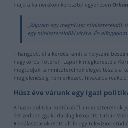
majd a kamerákon keresztül egyenesen
Orbán
„Kaptam egy meghívást miniszterelnök úr
egy miniszterelnöki vitára. Én elfogadom
– hangzott el a kérdés, amit a helyszíni besz
nagykőrösi főtéren. Lapunk megkereste a Kor
megtudjuk, a miniszterelnök eleget tesz-e a 
megjelenéséig nem érkezett hivatalos reakció.
Húsz éve várunk egy igazi politik
A hazai politikai kultúrából a miniszterelnök-j
évtizedben gyakorlatilag kikopott. Orbán Vik
5-i
választások előtt ült le egy televíziós stú