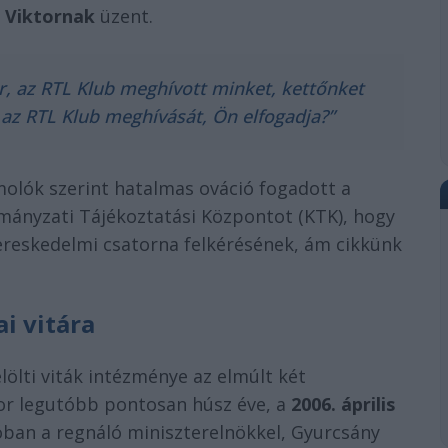
 Viktornak
üzent.
, az RTL Klub meghívott minket, kettőnket
 az RTL Klub meghívását, Ön elfogadja?”
ámolók szerint hatalmas ováció fogadott a
mányzati Tájékoztatási Központot (KTK), hogy
kereskedelmi csatorna felkérésének, ám cikkünk
ai vitára
elölti viták intézménye az elmúlt két
tor legutóbb pontosan húsz éve, a
2006. április
dióban a regnáló miniszterelnökkel, Gyurcsány