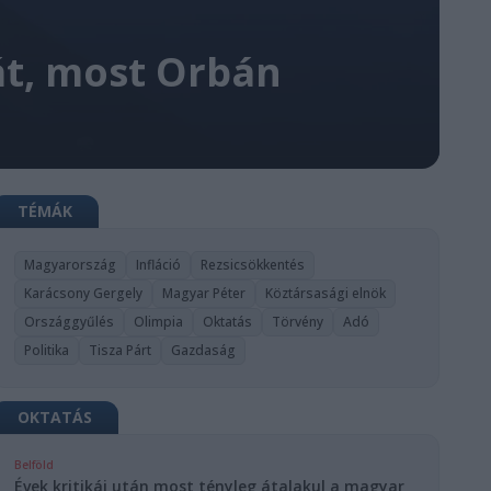
át, most Orbán
TÉMÁK
Magyarország
Infláció
Rezsicsökkentés
Karácsony Gergely
Magyar Péter
Köztársasági elnök
Országgyűlés
Olimpia
Oktatás
Törvény
Adó
Politika
Tisza Párt
Gazdaság
OKTATÁS
Belföld
Évek kritikái után most tényleg átalakul a magyar