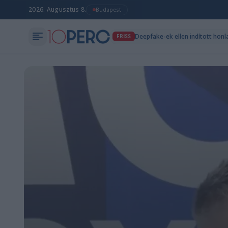
2026. Augusztus 8.
Budapest
Deepfake-ek ellen indított hon
FRISS