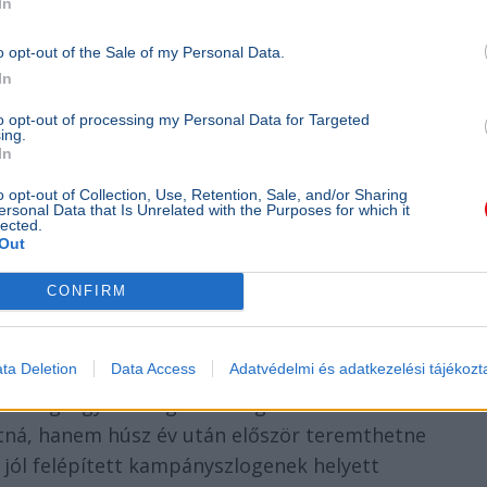
In
két politikus már a stúdióban ülne. A
21
o opt-out of the Sale of my Personal Data.
tán megmutatta: a lakosság abszolút többsége,
In
gyar vitát.
to opt-out of processing my Personal Data for Targeted
ing.
t a teljes népesség mindössze 23 százaléka
In
zó (21 százalék) bizonytalan a kérdésben.
o opt-out of Collection, Use, Retention, Sale, and/or Sharing
sen megrajzolják a törésvonalakat:
ersonal Data that Is Unrelated with the Purposes for which it
lected.
Out
bsége, 86 százaléka követeli az élő tévévitát.
CONFIRM
gosztottság, ott mindössze a választók 35
zterelnököt.
ta Deletion
Data Access
Adatvédelmi és adatkezelési tájékozt
pattog. Egy esetleges országos televíziós vita
tná, hanem húsz év után először teremthetne
a jól felépített kampányszlogenek helyett