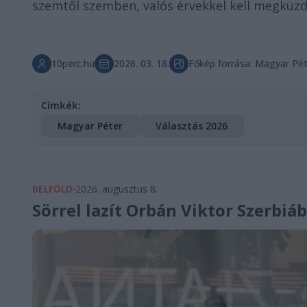
szemtől szemben, valós érvekkel kell megküzd
10perc.hu
2026. 03. 18.
Főkép forrása: Magyar Pé
Címkék:
Magyar Péter
Választás 2026
BELFÖLD
2026. augusztus 8.
Sörrel lazít Orbán Viktor Szerbiá