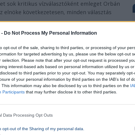
et sok kritikus vízválasztóként emleget Orbán
sz elnöke következetesen, minden választás
 -
Do Not Process My Personal Information
kban arra épült, hogy Orbán Viktor valódi
gnak. A miniszterelnök és stábja többször
to opt-out of the sale, sharing to third parties, or processing of your per
 név szerint
Ursula von der Leyennel
vagy
formation for targeted advertising by us, please use the below opt-out s
r selection. Please note that after your opt-out request is processed y
Weberrel
vívják a fő politikai csatákat.
eing interest-based ads based on personal information utilized by us or
disclosed to third parties prior to your opt-out. You may separately opt-
áratlanul meghirdetett, nyílt tavaszi
losure of your personal information by third parties on the IAB’s list of
érzi: a hagyományos, zárt ajtók mögötti
. This information may also be disclosed by us to third parties on the
IA
Participants
that may further disclose it to other third parties.
en nem elegendő. Bár az esélyek sokáig a
ben ma már nem lehet teljesen kizárni, hogy a
ételek mentén – belemegy az összecsapásba.
l Data Processing Opt Outs
tópolgárok?
o opt-out of the Sharing of my personal data.