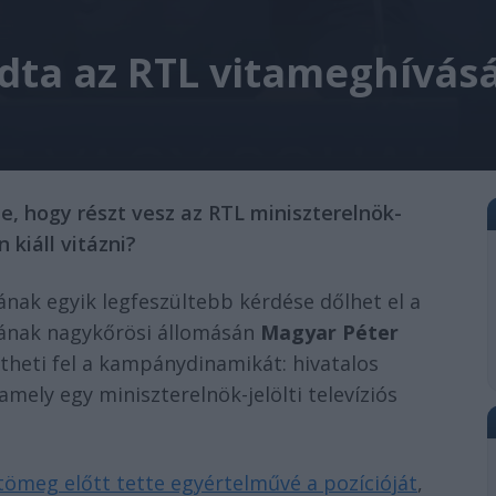
dta az RTL vitameghívás
e, hogy részt vesz az RTL miniszterelnök-
 kiáll vitázni?
jának egyik legfeszültebb kérdése dőlhet el a
sának nagykőrösi állomásán
Magyar Péter
etheti fel a kampánydinamikát: hivatalos
ely egy miniszterelnök-jelölti televíziós
tömeg előtt tette egyértelművé a pozícióját
,