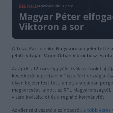
BELFÖLD
Olvasási idő: 4 perc
Magyar Péter elfoga
Viktoron a sor
A Tisza Párt elnöke Nagykőrösön jelentette b
jelölti vitáján. Vajon Orbán Viktor húsz év után
Az április 12-i országgyűlési választások hajrá
következő napokban. A Tisza Párt országjárá
olyan bejelentést tett, amely alapjaiban pörg
megkeresést kapott az RTL Magyarországtól, am
vitára invitálta őt és a regnáló kormányfőt.
Az ellenzéki vezető a színpadról,
a több ezres 