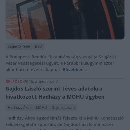
Szijjártó Péter
BYD
A Budapesti Rendőr-főkapitányság vizsgálja Szijjártó
Péter vesztegetési ügyét, a korábbi külügyminiszter
akár három évet is kaphat.
Bővebben...
BELFÖLD
2026. augusztus 7.
Gajdos László szerint téves adatokra
hivatkozott Hadházy a MOHU ügyben
Hadházy Ákos
MOHU
Gajdos László
Hadházy Ákos aggodalmát fejezte ki a Mohu-koncesszió
felülvizsgálata kapcsán, de Gajdos László miniszter