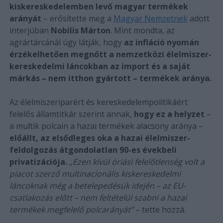
kiskereskedelemben levő magyar termékek
arányát
– erősítette meg a
Magyar Nemzetnek
adott
interjúban
Nobilis Márton
. Mint mondta, az
agrártárcánál úgy látják, hogy
az infláció nyomán
érzékelhetően megnőtt a nemzetközi élelmiszer-
kereskedelmi láncokban az import és a saját
márkás – nem itthon gyártott – termékek aránya.
Az élelmiszeriparért és kereskedelempolitikáért
felelős államtitkár szerint annak,
hogy ez a helyzet
–
a multik polcain a hazai termékek alacsony aránya –
előállt, az elsődleges oka a hazai élelmiszer-
feldolgozás átgondolatlan 90-es évekbeli
privatizációja.
„Ezen kívül óriási felelőtlenség volt a
piacot szerző multinacionális kiskereskedelmi
láncoknak még a betelepedésük idején – az EU-
csatlakozás előtt – nem feltételül szabni a hazai
termékek megfelelő polcarányát”
– tette hozzá.