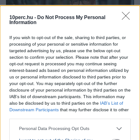
10perc.hu -
Do Not Process My Personal
Information
If you wish to opt-out of the sale, sharing to third parties, or
processing of your personal or sensitive information for
targeted advertising by us, please use the below opt-out
section to confirm your selection. Please note that after your
opt-out request is processed you may continue seeing
Tarr Zoltán
Közmédia
interest-based ads based on personal information utilized by
us or personal information disclosed to third parties prior to
Tarr Zoltán szerint zajlik a közmédia átvilágítása, a
your opt-out. You may separately opt-out of the further
végleges vezetőt pedig nyílt, átlátható pályázaton
disclosure of your personal information by third parties on the
választják majd ki.
Bővebben...
IAB’s list of downstream participants. This information may
also be disclosed by us to third parties on the
IAB’s List of
Downstream Participants
that may further disclose it to other
Rezsicsökkentés
third parties.
Personal Data Processing Opt Outs
GAZDASÁG