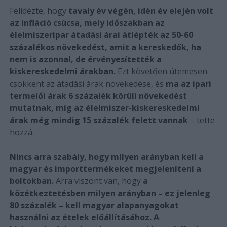
Felidézte, hogy
tavaly év végén, idén év elején volt
az infláció csúcsa, mely időszakban az
élelmiszeripar átadási árai átlépték az 50-60
százalékos növekedést, amit a kereskedők, ha
nem is azonnal, de érvényesítették a
kiskereskedelmi árakban.
Ezt követően ütemesen
csökkent az átadási árak növekedése, és
ma az ipari
termelői árak 6 százalék körüli növekedést
mutatnak, míg az élelmiszer-kiskereskedelmi
árak még mindig 15 százalék felett vannak
– tette
hozzá.
Nincs arra szabály, hogy milyen arányban kell a
magyar és importtermékeket megjeleníteni a
boltokban.
Arra viszont van, hogy
a
közétkeztetésben milyen arányban – ez jelenleg
80 százalék – kell magyar alapanyagokat
használni az ételek előállításához.
A