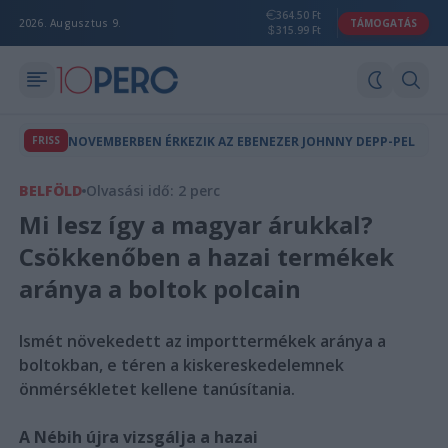
364.50 Ft
2026. Augusztus 9.
TÁMOGATÁS
315.99 Ft
FRISS
NOVEMBERBEN ÉRKEZIK AZ EBENEZER JOHNNY DEPP-PEL
BELFÖLD
Olvasási idő: 2 perc
Mi lesz így a magyar árukkal?
Csökkenőben a hazai termékek
aránya a boltok polcain
Ismét növekedett az importtermékek aránya a
boltokban, e téren a kiskereskedelemnek
önmérsékletet kellene tanúsítania.
A Nébih újra vizsgálja a hazai