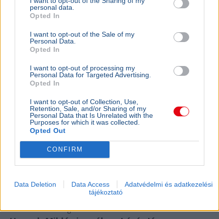
I want to opt-out of the Sharing of my
Figyelmez
personal data.
rezsicsök
Opted In
eurózóná
I want to opt-out of the Sale of my
Personal Data.
Az Amundi 
Opted In
kegyelmi id
kritériumok
I want to opt-out of processing my
szükségese
Personal Data for Targeted Advertising.
Opted In
I want to opt-out of Collection, Use,
Retention, Sale, and/or Sharing of my
BELFÖLD
Personal Data that Is Unrelated with the
Összeomlás szélén a víziközmű-rendszer:
Purposes for which it was collected.
Opted Out
A teljes éves bevételt a csövek
cseréjére kellene költeni
CONFIRM
A magyar víziközmű-hálózat közel 80 százaléka
kritikus állapotban van, a csőtörések száma
pedig exponenciálisan nő. Kovács Károly szerint a
Data Deletion
Data Access
Adatvédelmi és adatkezelési
rezsicsökk...
tájékoztató
BELFÖLD
2026. augusztus 7.