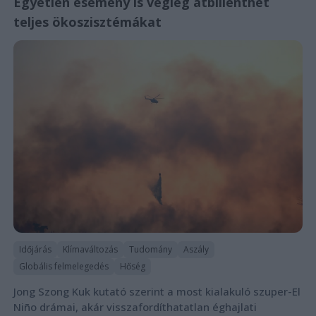
Egyetlen esemény is végleg átbillenthet
teljes ökoszisztémákat
Időjárás
Klímaváltozás
Tudomány
Aszály
Globális felmelegedés
Hőség
Jong Szong Kuk kutató szerint a most kialakuló szuper-El
Niño drámai, akár visszafordíthatatlan éghajlati