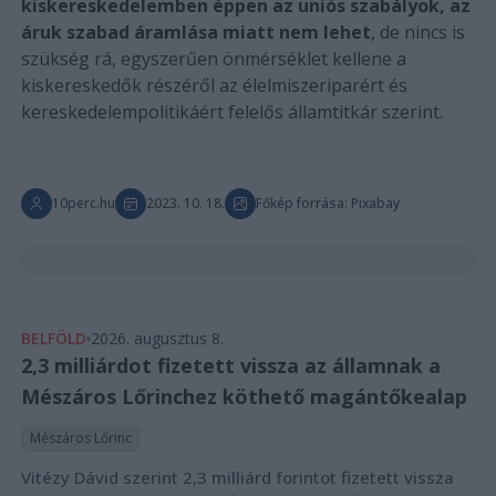
kiskereskedelemben éppen az uniós szabályok, az
áruk szabad áramlása miatt nem lehet
, de nincs is
szükség rá, egyszerűen önmérséklet kellene a
kiskereskedők részéről az élelmiszeriparért és
kereskedelempolitikáért felelős államtitkár szerint.
10perc.hu
2023. 10. 18.
Főkép forrása: Pixabay
BELFÖLD
2026. augusztus 8.
2,3 milliárdot fizetett vissza az államnak a
Mészáros Lőrinchez köthető magántőkealap
Mészáros Lőrinc
Vitézy Dávid szerint 2,3 milliárd forintot fizetett vissza