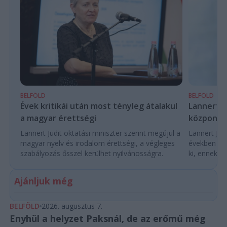
BELFÖLD
BELFÖLD
Évek kritikái után most tényleg átalakul
Lannert Ju
a magyar érettségi
központo
Lannert Judit oktatási miniszter szerint megújul a
Lannert Judi
magyar nyelv és irodalom érettségi, a végleges
években túl
szabályozás ősszel kerülhet nyilvánosságra.
ki, ennek m
Ajánljuk még
BELFÖLD
2026. augusztus 7.
Enyhül a helyzet Paksnál, de az erőmű még