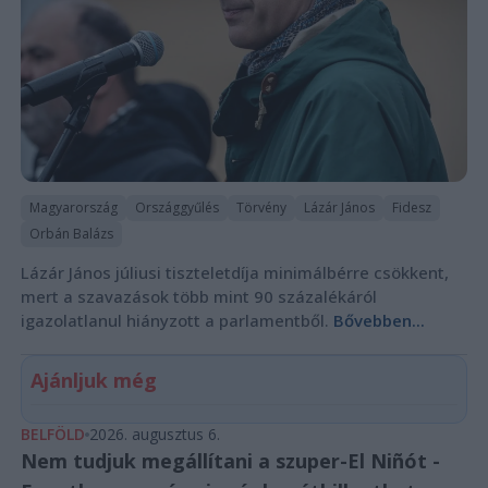
Magyarország
Országgyűlés
Törvény
Lázár János
Fidesz
Orbán Balázs
Lázár János júliusi tiszteletdíja minimálbérre csökkent,
mert a szavazások több mint 90 százalékáról
igazolatlanul hiányzott a parlamentből.
Bővebben...
Ajánljuk még
BELFÖLD
2026. augusztus 6.
Nem tudjuk megállítani a szuper-El Niñót -