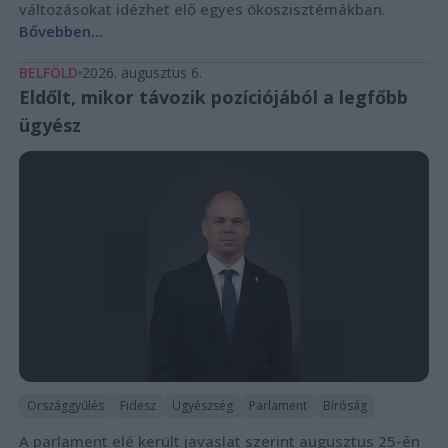
változásokat idézhet elő egyes ökoszisztémákban.
Bővebben...
BELFÖLD
2026. augusztus 6.
Eldőlt, mikor távozik pozíciójából a legfőbb
ügyész
Országgyűlés
Fidesz
Ügyészség
Parlament
Bíróság
A parlament elé került javaslat szerint augusztus 25-én