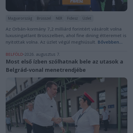
Magyarország
Brüsszel
NER
Fidesz
Üzlet
Az Orbán-kormány 7,2 milliárd forintért vásárolt volna
luxusingatlant Brüsszelben, ahol fine dining étteremet is
nyitottak volna. Az üzlet végül meghiúsult.
Bővebben...
BELFÖLD
2026. augusztus 7.
Most első ízben szólhatnak bele az utasok a
Belgrád-vonal menetrendjébe