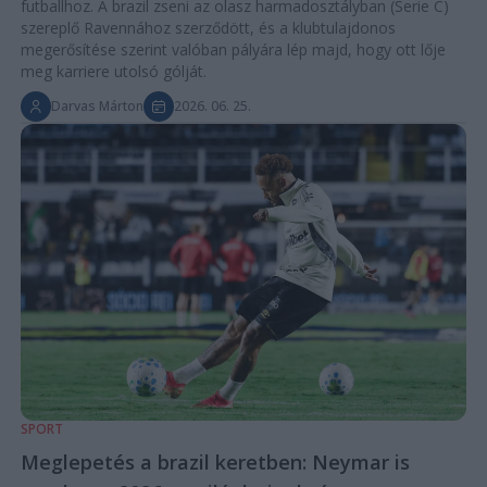
futballhoz. A brazil zseni az olasz harmadosztályban (Serie C)
szereplő Ravennához szerződött, és a klubtulajdonos
megerősítése szerint valóban pályára lép majd, hogy ott lője
meg karriere utolsó gólját.
Darvas Márton
2026. 06. 25.
SPORT
Meglepetés a brazil keretben: Neymar is