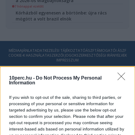
a 2026-os világbajnokságra
7 hónappal ezelőtt
Kórházból egyenesen a börtönbe: újra rács
mögött a volt brazil elnök
MÉDIAAJÁNLAT
ADATKEZELÉSI TÁJÉKOZTATÓ
ÁSZF
TÁMOGATÓI ÁSZF
COOKIE-K HASZNÁLATA
SZERZŐI JOGOK
SZERKESZTŐSÉGI IRÁNYELVEK
IMPRESSZUM
© 2026 - 10perc.hu - Minden Jog fenntartva.
10perc.hu -
Do Not Process My Personal
Information
If you wish to opt-out of the sale, sharing to third parties, or
processing of your personal or sensitive information for
targeted advertising by us, please use the below opt-out
section to confirm your selection. Please note that after your
opt-out request is processed you may continue seeing
interest-based ads based on personal information utilized by