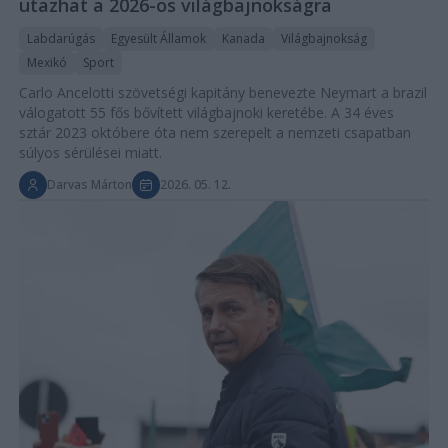
utazhat a 2026-os világbajnokságra
Labdarúgás
Egyesült Államok
Kanada
Világbajnokság
Mexikó
Sport
Carlo Ancelotti szövetségi kapitány benevezte Neymart a brazil
válogatott 55 fős bővített világbajnoki keretébe. A 34 éves
sztár 2023 októbere óta nem szerepelt a nemzeti csapatban
súlyos sérülései miatt.
Darvas Márton
2026. 05. 12.