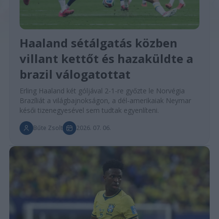
Haaland sétálgatás közben
villant kettőt és hazaküldte a
brazil válogatottat
Erling Haaland két góljával 2-1-re győzte le Norvégia
Brazíliát a világbajnokságon, a dél-amerikaiak Neymar
késői tizenegyesével sem tudtak egyenlíteni.
Bűte Zsolt
2026. 07. 06.