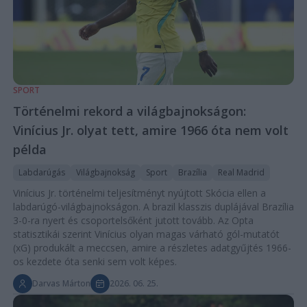
SPORT
Történelmi rekord a világbajnokságon:
Vinícius Jr. olyat tett, amire 1966 óta nem volt
példa
Labdarúgás
Világbajnokság
Sport
Brazília
Real Madrid
Vinícius Jr. történelmi teljesítményt nyújtott Skócia ellen a
labdarúgó-világbajnokságon. A brazil klasszis duplájával Brazília
3-0-ra nyert és csoportelsőként jutott tovább. Az Opta
statisztikái szerint Vinícius olyan magas várható gól-mutatót
(xG) produkált a meccsen, amire a részletes adatgyűjtés 1966-
os kezdete óta senki sem volt képes.
Darvas Márton
2026. 06. 25.