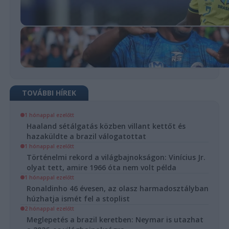
TOVÁBBI HÍREK
1 hónappal ezelőtt
Haaland sétálgatás közben villant kettőt és
hazaküldte a brazil válogatottat
1 hónappal ezelőtt
Történelmi rekord a világbajnokságon: Vinícius Jr.
olyat tett, amire 1966 óta nem volt példa
1 hónappal ezelőtt
Ronaldinho 46 évesen, az olasz harmadosztályban
húzhatja ismét fel a stoplist
2 hónappal ezelőtt
Meglepetés a brazil keretben: Neymar is utazhat