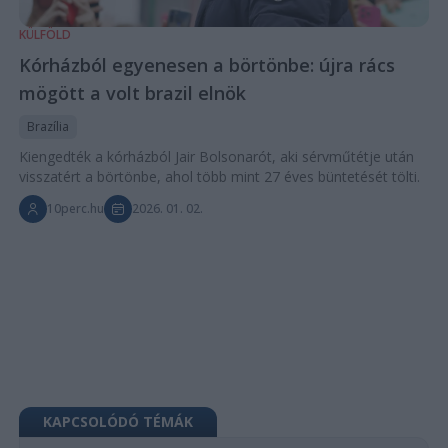
KÜLFÖLD
Kórházból egyenesen a börtönbe: újra rács
mögött a volt brazil elnök
Brazília
Kiengedték a kórházból Jair Bolsonarót, aki sérvműtétje után
visszatért a börtönbe, ahol több mint 27 éves büntetését tölti.
10perc.hu
2026. 01. 02.
KAPCSOLÓDÓ TÉMÁK