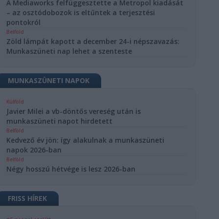
A Mediaworks felfüggesztette a Metropol kiadását
– az osztódobozok is eltűntek a terjesztési
pontokról
Belföld
Zöld lámpát kapott a december 24-i népszavazás:
Munkaszüneti nap lehet a szenteste
MUNKASZÜNETI NAPOK
Külföld
Javier Milei a vb-döntős vereség után is
munkaszüneti napot hirdetett
Belföld
Kedvező év jön: így alakulnak a munkaszüneti
napok 2026-ban
Belföld
Négy hosszú hétvége is lesz 2026-ban
FRISS HÍREK