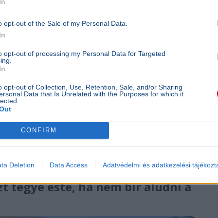
ártalmak elleni küzdelemben.
In
o opt-out of the Sale of my Personal Data.
szerek kerülését és a műanyag csomagolások
In
to opt-out of processing my Personal Data for Targeted
ing.
In
hfoto
o opt-out of Collection, Use, Retention, Sale, and/or Sharing
ersonal Data that Is Unrelated with the Purposes for which it
lected.
Out
CONFIRM
ta Deletion
Data Access
Adatvédelmi és adatkezelési tájékozt
zt tegye este, ha nem bír aludni a