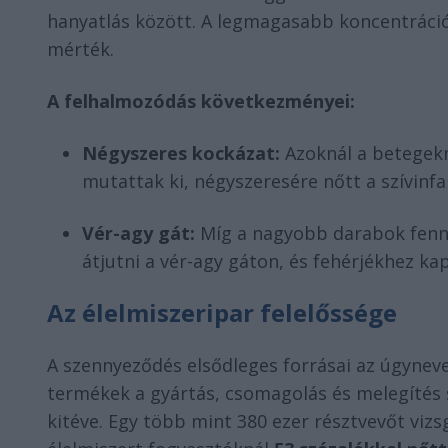
hanyatlás között. A legmagasabb koncentráció
mérték.
A felhalmozódás következményei:
Négyszeres kockázat:
Azoknál a betegek
mutattak ki, négyszeresére nőtt a szívinfar
Vér-agy gát:
Míg a nagyobb darabok fenn
átjutni a vér-agy gáton, és fehérjékhez k
Az élelmiszeripar felelőssége
A szennyeződés elsődleges forrásai az úgynev
termékek a gyártás, csomagolás és melegítés
kitéve. Egy több mint 380 ezer résztvevőt vizs