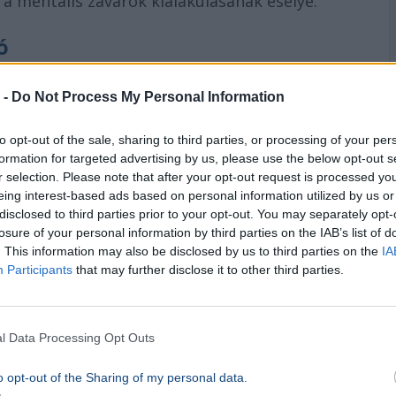
a mentális zavarok kialakulásának esélye.
ó
bban:
 -
Do Not Process My Personal Information
a placentában, így a magzat már a fejlődés
to opt-out of the sale, sharing to third parties, or processing of your per
formation for targeted advertising by us, please use the below opt-out s
r selection. Please note that after your opt-out request is processed y
eing interest-based ads based on personal information utilized by us or
tja még nem alakult ki teljesen, az ő
disclosed to third parties prior to your opt-out. You may separately opt-
ecskékkel szemben.
losure of your personal information by third parties on the IAB’s list of
. This information may also be disclosed by us to third parties on the
IA
Participants
that may further disclose it to other third parties.
Carus Egyetemi
Kórház
kutatói áttörésről
l Data Processing Opt Outs
nevezett
terápiás aferezissel
(vérplazma-
ecskéket az emberi plazmából. Ez a módszer a
o opt-out of the Sharing of my personal data.