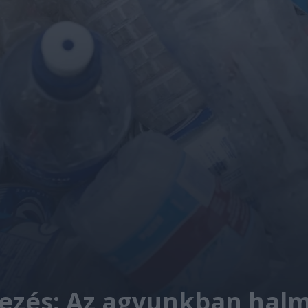
zés: Az agyunkban halmo