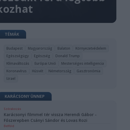
kozhat
TÉMÁK
Budapest
Magyarország
Balaton
Környezetvédelem
Egészségügy
Egészség
Donald Trump
Klímaváltozás
Európai Unió
Mesterséges intelligencia
Koronavírus
Húsvét
Németország
Gasztronómia
Izrael
KARÁCSONY ÜNNEP
Szórakozás
Karácsonyi filmmel tér vissza Herendi Gábor -
Főszerepben Csányi Sándor és Lovas Rozi
Belföld