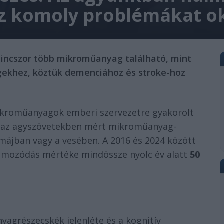
z komoly problémákat o
mincszor több mikroműanyag található, mint
gekhez, köztük demenciához és stroke-hoz
mikroműanyagok emberi szervezetre gyakorolt
t az agyszövetekben mért mikroműanyag-
 májban vagy a vesében. A 2016 és 2024 között
halmozódás mértéke mindössze nyolc év alatt
50
yagrészecskék jelenléte és a kognitív