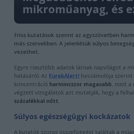
mikroműanyag, és e
Friss kutatások szerint az agyszövetben har
más szervekben. A jelenlétük súlyos betegsé
vezethet.
Egyre riasztóbb adatok látnak napvilágot a 
hatásáról. Az
EurekAlert!
beszámolója szerin
koncentráció
harmincszor magasabb
, mint a
végzett vizsgálatok azt mutatják, hogy a fel
százalékkal nőtt
.
Súlyos egészségügyi kockázatok
A kutatók szoros összefüggést találtak a műan