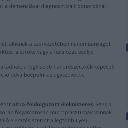
t a demenciával diagnosztizált donoroknál
nél, akiknek a szervezetében nanoműanyagot
ktus, a stroke vagy a halálozás esélye.
akadnak, a legkisebb nanorészecskék képesek
apcsolódva beépülni az agyszövetbe.
ezett
ultra-feldolgozott élelmiszerek
. Ezek a
 során folyamatosan mikroplasztiknak vannak
gáló elemzés szerint a legtöbb ilyen